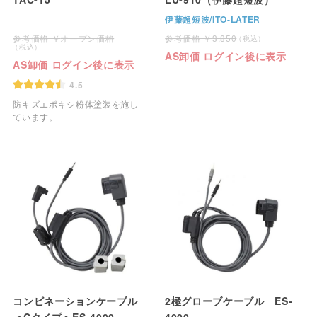
伊藤超短波/ITO-LATER
オープン価格
3,850
AS卸価 ログイン後に表示
AS卸価 ログイン後に表示
4.5
防キズエポキシ粉体塗装を施し
ています。
コンビネーションケーブル
2極グローブケーブル ES-
＜Cタイプ＞ES-4000
4000