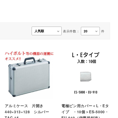
事務用品・日用品
【楽トレ】機器付属品
表示件数：
件
アルミケース 片開き
電極ピン用カバー＜L・Eタ
440×313×128 シルバー
イプ ・10個＞ES-5000・
TAC-15
EU-910（伊藤超短波）