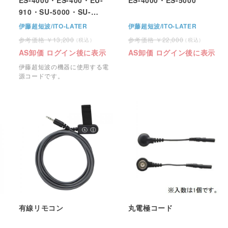
910・SU-5000・SU-
4000・UST-770・US-
伊藤超短波/ITO-LATER
伊藤超短波/ITO-LATER
711・ESTIMUS
13,200
22,000
AS卸価 ログイン後に表示
AS卸価 ログイン後に表示
伊藤超短波の機器に使用する電
源コードです。
有線リモコン
丸電極コード