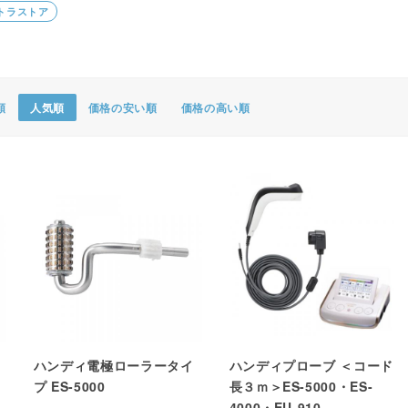
トラストア
ポスター・チラシ類
A-COMS
アウトレット
順
人気順
価格の安い順
価格の高い順
ハンディ電極ローラータイ
ハンディプローブ ＜コード
プ ES-5000
長３ｍ＞ES-5000・ES-
4000・EU-910