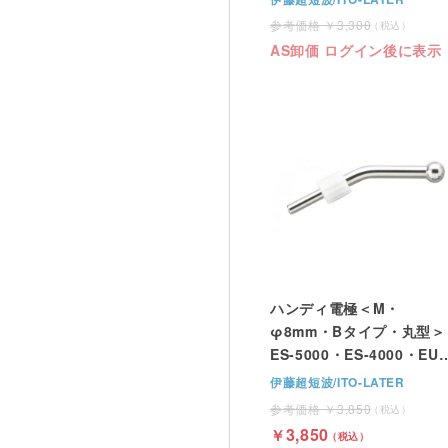
3,300
AS卸価 ログイン後に表示
ハンディ電極＜M・
φ8mm・Bタイプ・丸型＞
ES-5000・ES-4000・EU-
910（伊藤超短波）
伊藤超短波/ITO-LATER
3,850
3,850