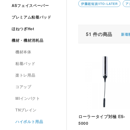
伊藤超短波/ITO-LATER
ア
ASフェイスペーパー
プレミアム粘着パッド
ほねつぎHot
51
件の商品
新着
機材・機材消耗品
機材本体
粘着パッド
楽トレ用品
コアップ
MIインパクト
TNブレイン
ローラータイプ対極 ES-
ハイボルト用品
5000