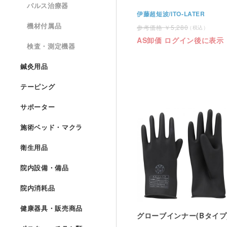
パルス治療器
伊藤超短波/ITO-LATER
機材付属品
5,280
AS卸価 ログイン後に表示
検査・測定機器
鍼灸用品
テーピング
サポーター
施術ベッド・マクラ
衛生用品
院内設備・備品
院内消耗品
健康器具・販売商品
グローブインナー(Bタイプ