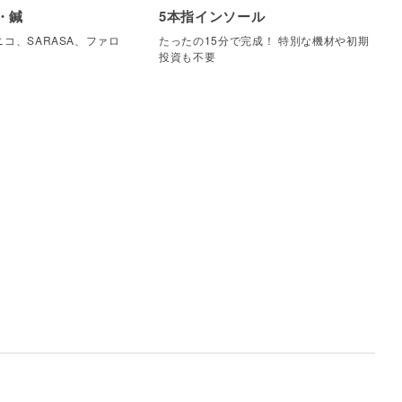
・鍼
5本指インソール
コ、SARASA、ファロ
たったの15分で完成！ 特別な機材や初期
他
投資も不要