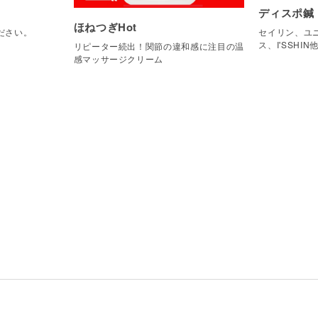
ディスポ鍼
ほねつぎHot
ださい。
セイリン、ユニ
ス、I'SSHIN
リピーター続出！関節の違和感に注目の温
感マッサージクリーム