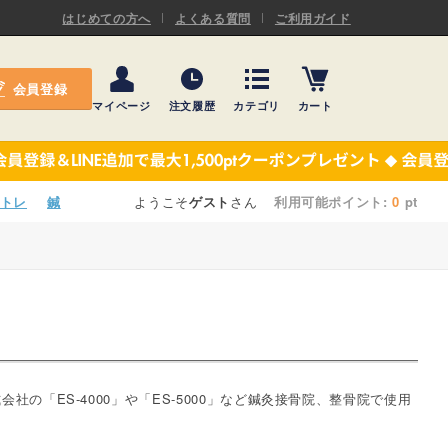
ASキネシオロジーテープ
はじめての方へ
よくある質問
ご利用ガイド
ー
プレミアム粘着パッド
会員登録
機材・機材消耗品
マイページ
注文履歴
カテゴリ
カート
テーピング
ASキネシオロジーテープ
施術ベッド・マクラ
ー
プレミアム粘着パッド
トレ
鍼
ようこそ
ゲスト
さん
利用可能ポイント:
0
pt
院内設備・備品
機材・機材消耗品
健康器具・販売商品
テーピング
事務用品・日用品
施術ベッド・マクラ
【楽トレ】機器付属品
院内設備・備品
「ES-4000」や「ES-5000」など鍼灸接骨院、整骨院で使用
健康器具・販売商品