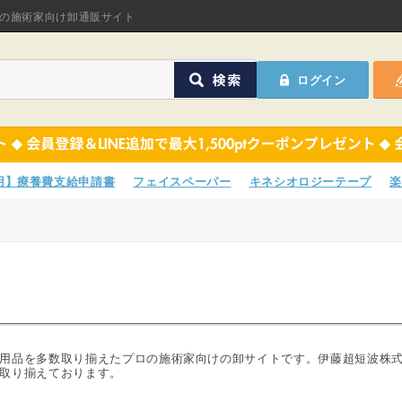
オリジナル商品
の施術家向け卸通販サイト
ASフェイスペーパ
ログイン
ほねつぎHot
鍼灸用品
オリジナル商品
サポーター
ASフェイスペーパ
専用】療養費支給申請書
フェイスペーパー
キネシオロジーテープ
楽
衛生用品
ほねつぎHot
院内消耗品
鍼灸用品
ポスター・チラシ類
サポーター
A-COMS
衛生用品
品を多数取り揃えたプロの施術家向けの卸サイトです。伊藤超短波株式会社の
取り揃えております。
アウトレット
院内消耗品