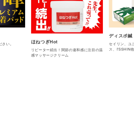
ディスポ鍼
ほねつぎHot
ださい。
セイリン、ユニ
ス、I'SSHIN
リピーター続出！関節の違和感に注目の温
感マッサージクリーム