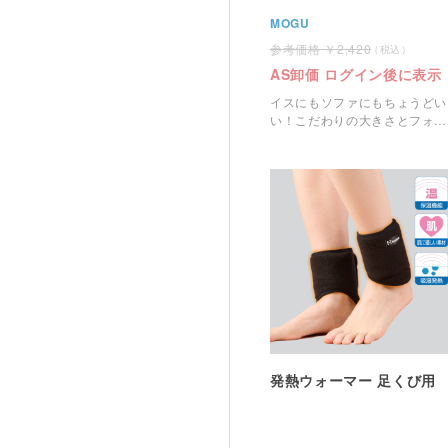
MOGU
2,420
AS卸価 ログイン後に表示
イスにもソファにもちょうどい
い！こだわりの大きさとフォル
ム♪
発熱ウォーマー 足くび用