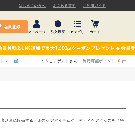
ASキネシオロジーテープ
はじめての方へ
よくある質問
ご利用ガイド
ー
プレミアム粘着パッド
会員登録
機材・機材消耗品
マイページ
注文履歴
カテゴリ
カート
テーピング
ASキネシオロジーテープ
施術ベッド・マクラ
ー
プレミアム粘着パッド
トレ
鍼
ようこそ
ゲスト
さん
利用可能ポイント:
0
pt
院内設備・備品
機材・機材消耗品
健康器具・販売商品
テーピング
事務用品・日用品
施術ベッド・マクラ
【楽トレ】機器付属品
院内設備・備品
患者さまに販売するヘルスケアアイテムやボディイケアグッズをお得
健康器具・販売商品