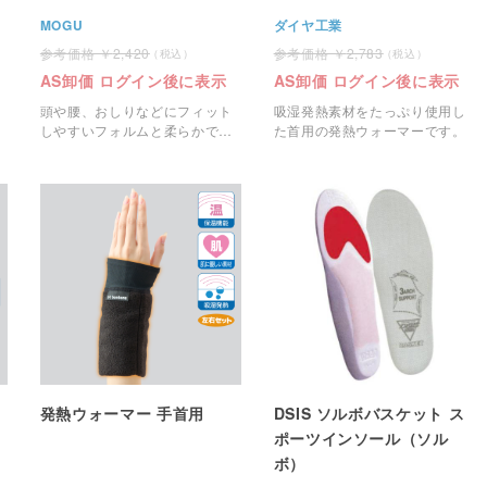
MOGU
ダイヤ工業
2,420
2,783
AS卸価 ログイン後に表示
AS卸価 ログイン後に表示
頭や腰、おしりなどにフィット
吸湿発熱素材をたっぷり使用し
しやすいフォルムと柔らかで心
た首用の発熱ウォーマーです。
地よい感触のクッションです。
発熱ウォーマー 手首用
DSIS ソルボバスケット ス
ポーツインソール（ソル
ボ）