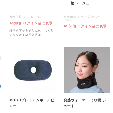
ー 極ベージュ
1,760
オープン価格
AS卸価 ログイン後に表示
AS卸価 ログイン後に表示
身体を芯からあたため、めぐり
をうながす薬用入浴剤。
MOGUプレミアムホールピ
発熱ウォーマー くび用 シ
ロー
ョート