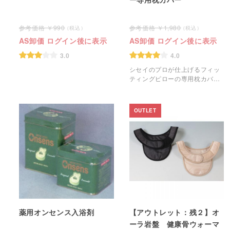
990
1,980
AS卸価 ログイン後に表示
AS卸価 ログイン後に表示
3.0
4.0
シセイのプロが仕上げるフィッ
ティングピローの専用枕カバー
です。
OUTLET
薬用オンセンス入浴剤
【アウトレット：残２】オ
ーラ岩盤 健康骨ウォーマ