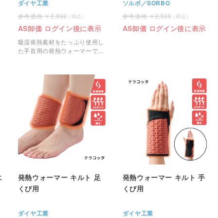
ダイヤ工業
ソルボ／SORBO
2,892
2,530
AS卸価 ログイン後に表示
AS卸価 ログイン後に表示
吸湿発熱素材をたっぷり使用し
た手首用の発熱ウォーマーで
す。
エ
発熱ウォーマー キルト 足
発熱ウォーマー キルト 手
くび用
くび用
ダイヤ工業
ダイヤ工業