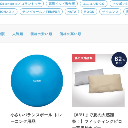
Colantotte／コラントッテ
高田ベッド製作所
ユニコ/UNICO
ソルボ／S
ポスター・チラシ類
NO/レスノ
テンピュール／TEMPUR
HATA
MOGU
サイエンス
A-COMS
アウトレット
着順
人気順
価格の安い順
価格の高い順
62
夏の大感謝祭
%
OFF
小さいバランスボール トレ
【8/21まで夏の大感謝
ーニング用品
祭！】フィッティングピロ
ー専用枕カバー