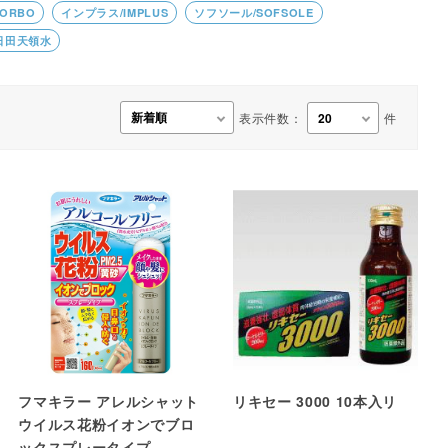
ORBO
インプラス/IMPLUS
ソフソール/SOFSOLE
事務用品・日用品
日田天領水
【楽トレ】機器付属品
表示件数：
件
フマキラー アレルシャット
リキセー 3000 10本入リ
ウイルス花粉イオンでブロ
ックスプレータイプ