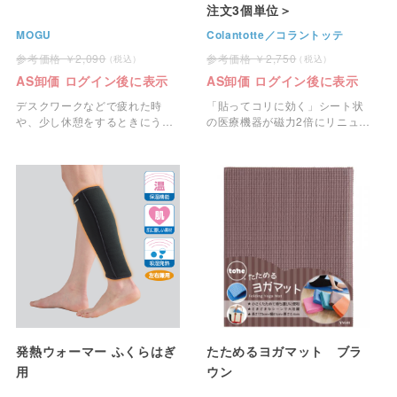
注文3個単位＞
MOGU
Colantotte／コラントッテ
2,090
2,750
AS卸価 ログイン後に表示
AS卸価 ログイン後に表示
デスクワークなどで疲れた時
「貼ってコリに効く」シート状
や、少し休憩をするときにうつ
の医療機器が磁力2倍にリニュー
伏せ寝枕としてもご利用いただ
アル。
けます。
発熱ウォーマー ふくらはぎ
たためるヨガマット ブラ
用
ウン