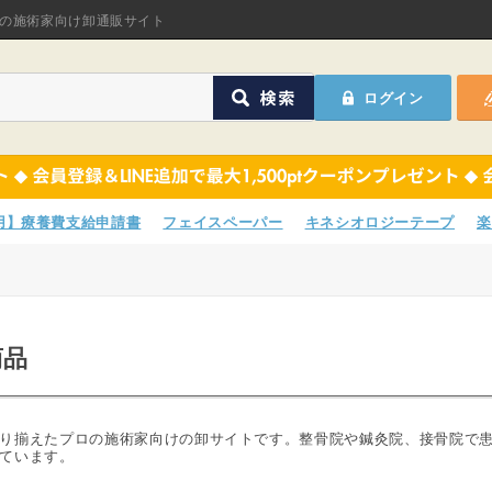
オリジナル商品
の施術家向け卸通販サイト
ASフェイスペーパ
ログイン
ほねつぎHot
鍼灸用品
オリジナル商品
サポーター
ASフェイスペーパ
専用】療養費支給申請書
フェイスペーパー
キネシオロジーテープ
楽
衛生用品
ほねつぎHot
院内消耗品
鍼灸用品
商品
ポスター・チラシ類
サポーター
A-COMS
衛生用品
り揃えたプロの施術家向けの卸サイトです。整骨院や鍼灸院、接骨院で
ています。
アウトレット
院内消耗品