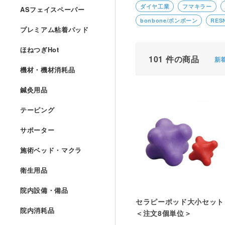
ダイヤ工業
フマキラー
ASフェイスペーパー
bonbone/ボンボーン
RES
プレミアム粘着パッド
ほねつぎHot
101
件の商品
新
機材・機材消耗品
鍼灸用品
テーピング
サポーター
施術ベッド・マクラ
衛生用品
院内設備・備品
セラピーポッド大小セット
院内消耗品
＜注文8個単位＞