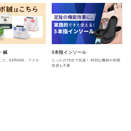
・鍼
5本指インソール
コ、SARASA、ファロ
たったの15分で完成！ 特別な機材や初期
他
投資も不要