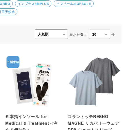
ORBO
インプラス/IMPLUS
ソフソール/SOFSOLE
事務用品・日用品
日田天領水
【楽トレ】機器付属品
表示件数：
件
５本指インソール for
コラントッテRESNO
Medical & Treatment＜注
MAGNE リカバリーウェア
文５個単位＞
DRY ショートスリーブ