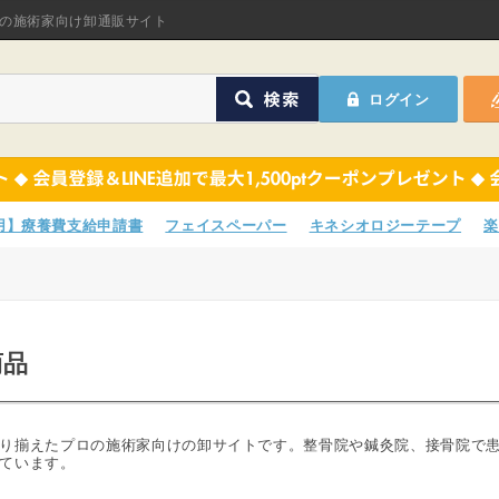
オリジナル商品
の施術家向け卸通販サイト
ASフェイスペーパ
ログイン
ほねつぎHot
鍼灸用品
オリジナル商品
サポーター
ASフェイスペーパ
専用】療養費支給申請書
フェイスペーパー
キネシオロジーテープ
楽
衛生用品
ほねつぎHot
院内消耗品
鍼灸用品
商品
ポスター・チラシ類
サポーター
A-COMS
衛生用品
り揃えたプロの施術家向けの卸サイトです。整骨院や鍼灸院、接骨院で
ています。
アウトレット
院内消耗品