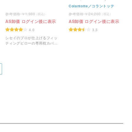
Colantotte／コラントッテ
1,980
24,200
AS卸価 ログイン後に表示
AS卸価 ログイン後に表示
4.0
3.5
シセイのプロが仕上げるフィッ
ティングピローの専用枕カバー
です。