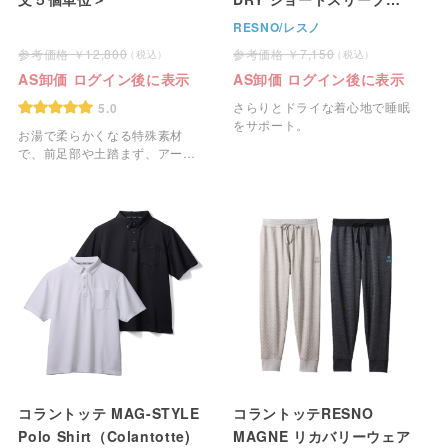
（Colantotte)
RESNO/レスノ
12,800
7,150
AS卸価 ログイン後に表示
AS卸価 ログイン後に表示
さらりとドライな着心地で睡眠
5.0
をサポート。
お湯で柔らかくなる特殊素材
で、前足部や土踏まず、アーチ
の形状までしっかり再現するフ
ルオーダーメイドインソールで
す。
コラントッテ MAG-STYLE
コラントッテRESNO
Polo Shirt（Colantotte)
MAGNE リカバリーウェア