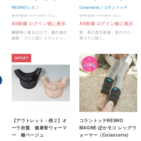
（Colantotte)
RESNO/レスノ
Colantotte／コラントッテ
11,000
4,950
AS卸価 ログイン後に表示
AS卸価 ログイン後に表示
睡眠時に着るだけで、腰の血行
首・肩の血行改善、首のコリ・
ラ
改善・コリに効くコラントッテ
肩コリに効く。
RESNOリカバリーウェアで
す。
OUTLET
【アウトレット：残２】オ
コラントッテRESNO
ーラ岩盤 健康骨ウォーマ
MAGNE ぽかモコ レッグウ
ー 極ベージュ
ォーマー（Colantotte)