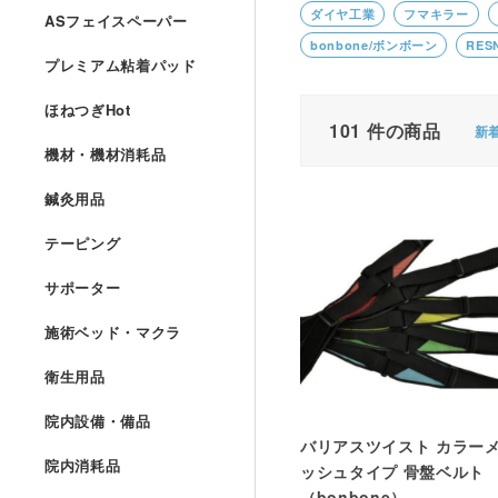
ダイヤ工業
フマキラー
ASフェイスペーパー
bonbone/ボンボーン
RES
プレミアム粘着パッド
ほねつぎHot
101
件の商品
新
機材・機材消耗品
鍼灸用品
テーピング
サポーター
施術ベッド・マクラ
衛生用品
院内設備・備品
バリアスツイスト カラー
院内消耗品
ッシュタイプ 骨盤ベルト
（bonbone）