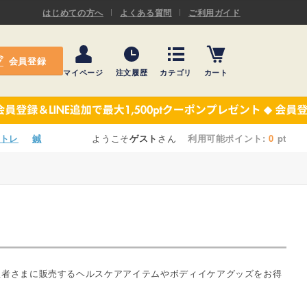
ASキネシオロジーテープ
はじめての方へ
よくある質問
ご利用ガイド
ー
プレミアム粘着パッド
会員登録
機材・機材消耗品
マイページ
注文履歴
カテゴリ
カート
テーピング
ASキネシオロジーテープ
施術ベッド・マクラ
ー
プレミアム粘着パッド
トレ
鍼
ようこそ
ゲスト
さん
利用可能ポイント:
0
pt
院内設備・備品
機材・機材消耗品
健康器具・販売商品
テーピング
事務用品・日用品
施術ベッド・マクラ
【楽トレ】機器付属品
院内設備・備品
患者さまに販売するヘルスケアアイテムやボディイケアグッズをお得
健康器具・販売商品