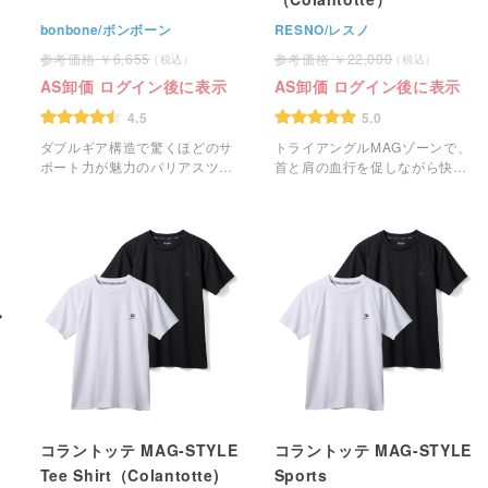
bonbone/ボンボーン
RESNO/レスノ
6,655
22,000
AS卸価 ログイン後に表示
AS卸価 ログイン後に表示
4.5
5.0
ダブルギア構造で驚くほどのサ
トライアングルMAGゾーンで、
ポート力が魅力のバリアスツイ
首と肩の血行を促しながら快適
ストが、更に軽量・薄型に生ま
な睡眠をサポートするコラント
れ変わりました。
ッテのマグーラです。
コラントッテ MAG-STYLE
コラントッテ MAG-STYLE
Tee Shirt（Colantotte)
Sports