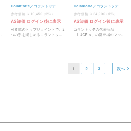
Colantotte／コラントッテ
Colantotte／コラントッテ
10,450
24,200
AS卸価 ログイン後に表示
AS卸価 ログイン後に表示
可変式のトップジョイントで、2
コラントッテの代表商品
ラ
つの形を楽しめるコラントッテ
「LUCE α」の新登場のマット
の磁気ネックレスです。
なブラックカラーのネックレス
です
1
2
3
次へ