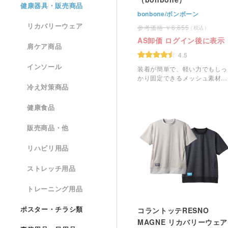
健康器具・販売商品
bonbone/ボンボーン
リカバリーウェア
6,655
AS卸価 ログイン後に表示
肩ケア商品
4.5
インソール
装着が簡単で、軽い力でもしっ
かり固定できるメッシュ素材の
冷え対策商品
腰サポーターです。
健康食品
販売商品・他
リハビリ用品
ストレッチ用品
トレーニング用品
ポスター・チラシ類
コラントッテRESNO
MAGNE リカバリーウェア