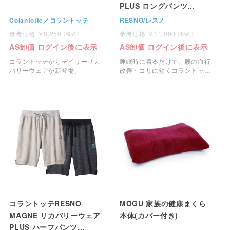
PLUS ロングパンツ
（Colantotte)
Colantotte／コラントッテ
RESNO/レスノ
8,250
11,000
AS卸価 ログイン後に表示
AS卸価 ログイン後に表示
コラントッテからデイリーリカ
睡眠時に着るだけで、腰の血行
バリーウェアが新登場。
改善・コリに効くコラントッテ
RESNOリカバリーウェアで
す。
コラントッテRESNO
MOGU 家族の健康まくら
MAGNE リカバリーウェア
本体(カバー付き)
PLUS ハーフパンツ