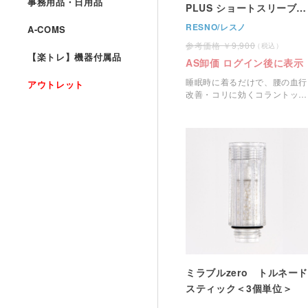
事務用品・日用品
PLUS ショートスリーブ
（Colantotte)
RESNO/レスノ
A-COMS
9,900
【楽トレ】機器付属品
AS卸価 ログイン後に表示
睡眠時に着るだけで、腰の血行
アウトレット
改善・コリに効くコラントッテ
RESNOリカバリーウェアで
す。
ミラブルzero トルネー
スティック＜3個単位＞