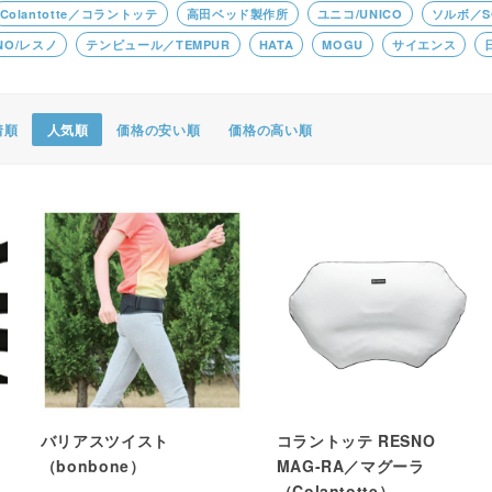
Colantotte／コラントッテ
高田ベッド製作所
ユニコ/UNICO
ソルボ／S
ポスター・チラシ類
NO/レスノ
テンピュール／TEMPUR
HATA
MOGU
サイエンス
A-COMS
アウトレット
着順
人気順
価格の安い順
価格の高い順
メ
バリアスツイスト
コラントッテ RESNO
（bonbone）
MAG-RA／マグーラ
（Colantotte）