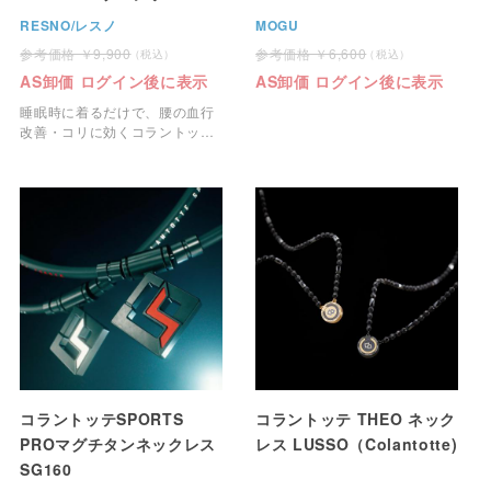
（Colantotte)
RESNO/レスノ
MOGU
9,900
6,600
AS卸価 ログイン後に表示
AS卸価 ログイン後に表示
睡眠時に着るだけで、腰の血行
改善・コリに効くコラントッテ
RESNOリカバリーウェアで
す。
コラントッテSPORTS
コラントッテ THEO ネック
PROマグチタンネックレス
レス LUSSO（Colantotte)
SG160