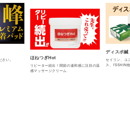
ディスポ鍼
ほねつぎHot
ださい。
セイリン、ユニ
ス、I'SSHIN
リピーター続出！関節の違和感に注目の温
感マッサージクリーム