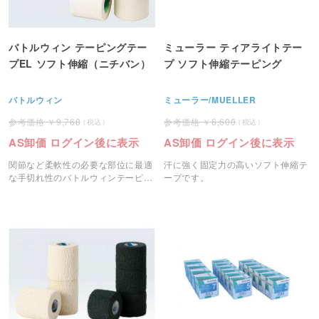
バトルウィン テーピングテー
ミューラー ティアライトテー
プEL ソフト伸縮（ニチバン）
プ ソフト伸縮テーピング
バトルウィン
ミューラー/MUELLER
9,768
6,600
AS卸価 ログイン後に表示
AS卸価 ログイン後に表示
関節など柔軟性の必要な部位に最適
汗に強く固定力の高いソフト伸縮テ
な手切れ性のバトルウィンテーピン
ープです。
グテープELです。