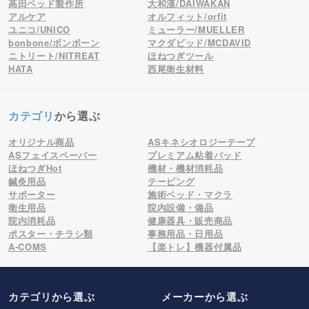
高田ベッド製作所
大和漢/DAIWAKAN
アルケア
オルフィット/orfit
ユニコ/UNICO
ミューラー/MUELLER
bonbone/ボンボーン
マクダビッド/MCDAVID
ニトリート/NITREAT
ほねつぎツール
HATA
西尾衛生材料
カテゴリ
から選ぶ
オリジナル商品
ASキネシオロジーテープ
ASフェイスペーパー
プレミアム粘着パッド
ほねつぎHot
機材・機材消耗品
鍼灸用品
テーピング
サポーター
施術ベッド・マクラ
衛生用品
院内設備・備品
院内消耗品
健康器具・販売商品
ポスター・チラシ類
事務用品・日用品
A-COMS
【楽トレ】機器付属品
カテゴリから選ぶ
メーカー
から選ぶ