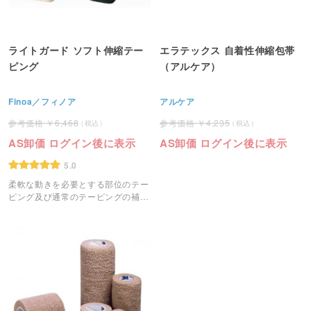
ライトガード ソフト伸縮テー
エラテックス 自着性伸縮包帯
ピング
（アルケア）
Finoa／フィノア
アルケア
6,468
4,235
AS卸価 ログイン後に表示
AS卸価 ログイン後に表示
5.0
柔軟な動きを必要とする部位のテー
ピング及び通常のテーピングの補強
に使用する伸縮テープです。