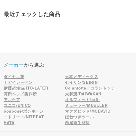
最近チェックした商品
メーカー
から選ぶ
ダイヤ工業
日本メディックス
ナガイレーベン
セイリン/SEIRIN
伊藤超短波/ITO-LATER
Colantotte／コラントッテ
高田ベッド製作所
大和漢/DAIWAKAN
アルケア
オルフィット/orfit
ユニコ/UNICO
ミューラー/MUELLER
bonbone/ボンボーン
マクダビッド/MCDAVID
ニトリート/NITREAT
ほねつぎツール
HATA
西尾衛生材料