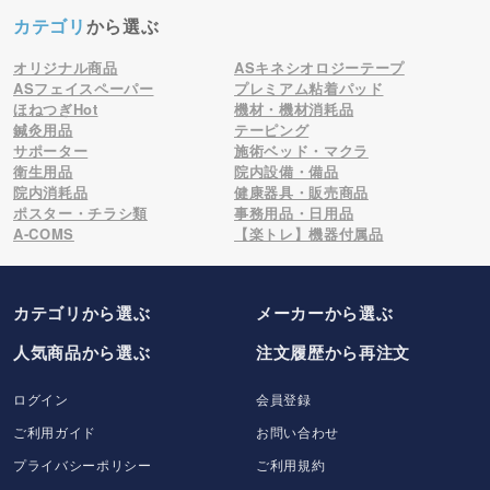
カテゴリ
から選ぶ
オリジナル商品
ASキネシオロジーテープ
ASフェイスペーパー
プレミアム粘着パッド
ほねつぎHot
機材・機材消耗品
鍼灸用品
テーピング
サポーター
施術ベッド・マクラ
衛生用品
院内設備・備品
院内消耗品
健康器具・販売商品
ポスター・チラシ類
事務用品・日用品
A-COMS
【楽トレ】機器付属品
カテゴリから選ぶ
メーカー
から選ぶ
人気商品から選ぶ
注文履歴から再注文
ログイン
会員登録
ご利用ガイド
お問い合わせ
プライバシーポリシー
ご利用規約