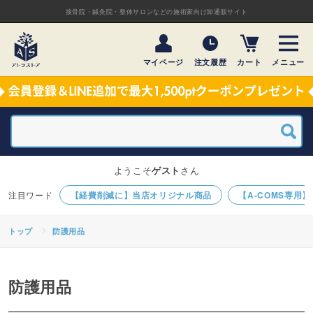
接骨院・鍼灸院・整体サロンなどの施術家向け卸通販サイト
マイページ
注文履歴
カート
メニュー
ようこそ
ゲスト
さん
【経費削減に】当店オリジナル商品
【A-COMS専用
トップ
防護用品
防護用品