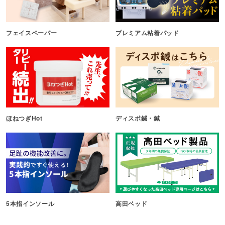
フェイスペーパー
プレミアム粘着パッド
ほねつぎHot
ディスポ鍼・鍼
5本指インソール
高田ベッド