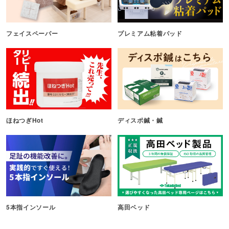
フェイスペーパー
プレミアム粘着パッド
ほねつぎHot
ディスポ鍼・鍼
5本指インソール
高田ベッド