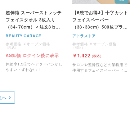
超伸縮 スーパーストレッチ
【5袋でお得♪】十字カット
フェイスタオル 3枚入り
フェイスペーパー
（34×70cm）＜注文3セッ
（33×33cm）500枚ブラウ
ト単位＞
ン
BEAUTY GARAGE
アトラストア
オープン価格
オープン価格
1,422
AS卸価 ログイン後に表示
伸縮率1.5倍でヘアターバンがし
サロンや整骨院などの業務用で
やすい・ずれない！
使用するフェイスペーパー（十
字カット）です。
次へ