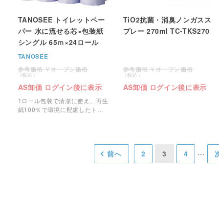
TANOSEE トイレットペー
TiO2抗菌・消臭ノンガスス
パー 水に流せる芯×包装紙
プレー 270ml TC-TKS270
シングル 65ｍ×24ロール
TANOSEE
オープン価格
オープン価格
AS卸価 ログイン後に表示
AS卸価 ログイン後に表示
1ロール包装で清潔に使え、再生
紙100％で環境に配慮したトイ
レットペーパーです。
前へ
2
3
4