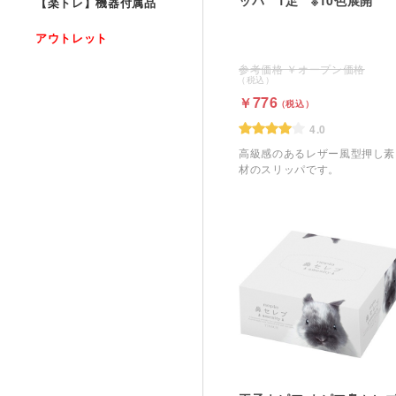
【楽トレ】機器付属品
アウトレット
オープン価格
776
4.0
高級感のあるレザー風型押し素
材のスリッパです。