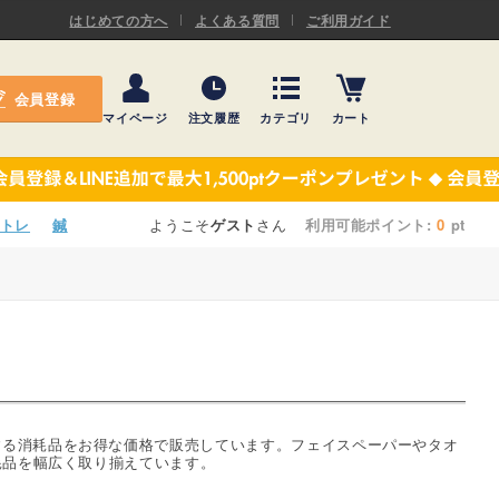
ASキネシオロジーテープ
はじめての方へ
よくある質問
ご利用ガイド
ー
プレミアム粘着パッド
会員登録
機材・機材消耗品
マイページ
注文履歴
カテゴリ
カート
テーピング
ASキネシオロジーテープ
施術ベッド・マクラ
ー
プレミアム粘着パッド
トレ
鍼
ようこそ
ゲスト
さん
利用可能ポイント:
0
pt
院内設備・備品
機材・機材消耗品
健康器具・販売商品
テーピング
事務用品・日用品
施術ベッド・マクラ
【楽トレ】機器付属品
院内設備・備品
する消耗品をお得な価格で販売しています。フェイスペーパーやタオ
耗品を幅広く取り揃えています。
健康器具・販売商品