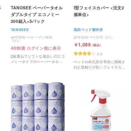
本
TANOSEE ペーパータオル
I型フェイスカバー <注文2
ダブルタイプ エコノミー
個単位>
200組入×5パック
TANOSEE
高田ベッド製作所
オープン価格
1,815
1,089
AS卸価 ログイン後に表示
4.0
2枚重ねでソフトな風合いのエコ
ノミータイプのペーパータオル
ベッドの有孔部分専用に開発さ
です。
れた肌触りが良いフェイスカバ
ー。