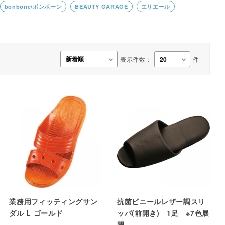
bonbone/ボンボーン
BEAUTY GARAGE
エリエール
事務用品・日用品
【楽トレ】機器付属品
表示件数：
件
業務用フィッティングサン
抗菌ビニールレザー調スリ
ダル L ゴールド
ッパ(前開き) 1足 ※7色展
開