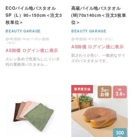
ECOパイル地バスタオル
高級パイル地バスタオル
SP（L）90×150cm＜注文3
(M)70x140cm＜注文3枚単
枚単位＞
位＞
BEAUTY GARAGE
BEAUTY GARAGE
オープン価格
1,210
AS卸価 ログイン後に表示
AS卸価 ログイン後に表示
肌ざわりが良い、一般的なサイ
スレン染めで色落ちしにくい大
ズのバスタオルです。
判の業務用バスタオル
（90×150cm）です。
業界最安値