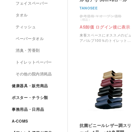
フェイスペーパー
TANOSEE
タオル
オープン価格
AS卸価 ログイン後に表示
ティッシュ
来客スペースにオススメのピュ
ペーパータオル
アパルプ100％のトイレットペ
ーパーです。
消臭・芳香剤
トイレットペーパー
その他の院内消耗品
健康器具・販売商品
ポスター・チラシ類
事務用品・日用品
A-COMS
抗菌ビニールレザー調スリ
ッパ 1足 ※10色展開