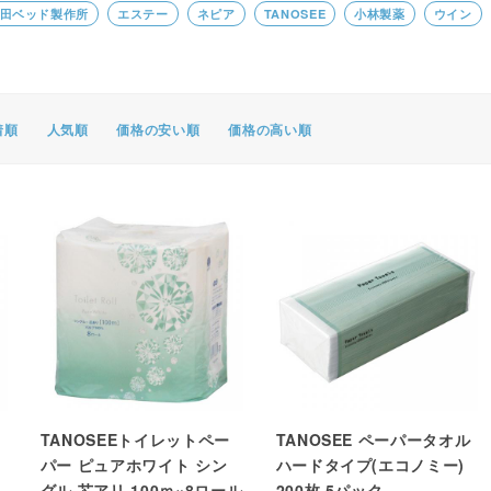
田ベッド製作所
エステー
ネピア
TANOSEE
小林製薬
ウイン
ポスター・チラシ類
A-COMS
アウトレット
着順
人気順
価格の安い順
価格の高い順
TANOSEEトイレットペー
TANOSEE ペーパータオル
パー ピュアホワイト シン
ハードタイプ(エコノミー)
グル 芯アリ 100ｍ×8ロール
200枚 5パック