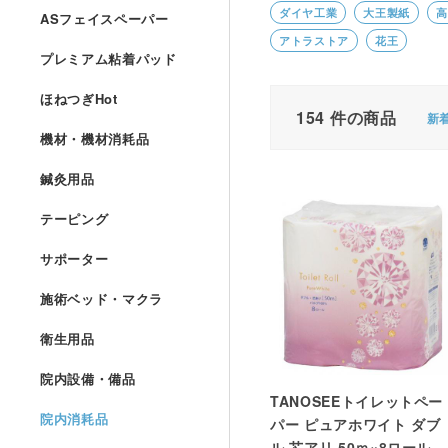
ダイヤ工業
大王製紙
高
ASフェイスペーパー
アトラストア
花王
プレミアム粘着パッド
ほねつぎHot
154
件の商品
新
機材・機材消耗品
鍼灸用品
テーピング
サポーター
施術ベッド・マクラ
衛生用品
院内設備・備品
TANOSEEトイレットペー
院内消耗品
パー ピュアホワイト ダブ
ル 芯アリ 50ｍ×8ロール