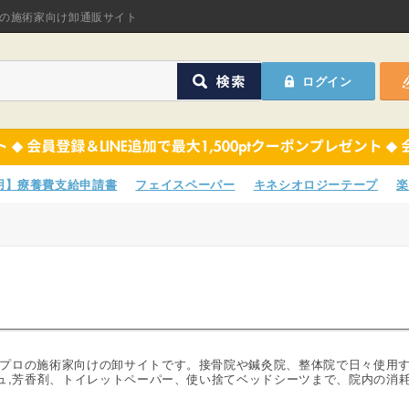
オリジナル商品
の施術家向け卸通販サイト
ASフェイスペーパ
ログイン
ほねつぎHot
鍼灸用品
オリジナル商品
サポーター
ASフェイスペーパ
専用】療養費支給申請書
フェイスペーパー
キネシオロジーテープ
楽
衛生用品
ほねつぎHot
院内消耗品
鍼灸用品
ポスター・チラシ類
サポーター
A-COMS
衛生用品
プロの施術家向けの卸サイトです。接骨院や鍼灸院、整体院で日々使用
シュ,芳香剤、トイレットペーパー、使い捨てベッドシーツまで、院内の消
アウトレット
院内消耗品