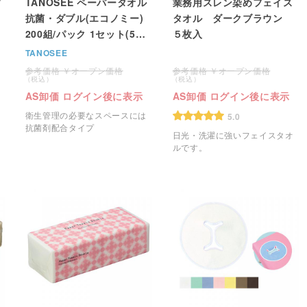
ブ
TANOSEE ペーパータオル
業務用スレン染めフェイス
抗菌・ダブル(エコノミー)
タオル ダークブラウン
200組/パック 1セット(5パ
５枚入
ック)
TANOSEE
オープン価格
オープン価格
AS卸価 ログイン後に表示
AS卸価 ログイン後に表示
衛生管理の必要なスペースには
5.0
抗菌剤配合タイプ
日光・洗濯に強いフェイスタオ
ルです。