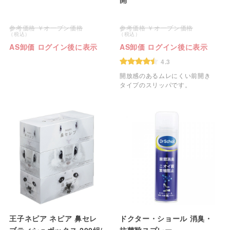
オープン価格
オープン価格
AS卸価 ログイン後に表示
AS卸価 ログイン後に表示
4.3
開放感のあるムレにくい前開き
タイプのスリッパです。
王子ネピア ネピア 鼻セレ
ドクター・ショール 消臭・
ブティシュボックス 200組/
抗菌靴スプレー