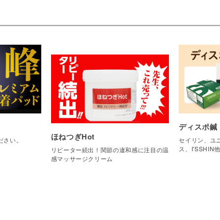
ディスポ鍼
ほねつぎHot
ださい。
セイリン、ユニ
ス、I'SSHIN
リピーター続出！関節の違和感に注目の温
感マッサージクリーム