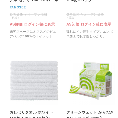
TANOSEE
オープン価格
オープン価格
AS卸価 ログイン後に表示
AS卸価 ログイン後に表示
来客スペースにオススメのピュ
破れにくい厚手タイプ。エンボ
アパルプ100％のトイレットペ
ス加工で吸水性しっかり。
ーパーです。
おしぼりタオル ホワイト
クリーンウェット からだき
110匁 1パック(10枚入)
れい Lサイズ 30本入