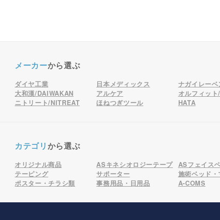
メーカー
から選ぶ
ダイヤ工業
日本メディックス
ナガイレーベ
大和漢/DAIWAKAN
アルケア
オルフィット/o
ニトリート/NITREAT
ほねつぎツール
HATA
カテゴリ
から選ぶ
オリジナル商品
ASキネシオロジーテープ
ASフェイス
テーピング
サポーター
施術ベッド・
ポスター・チラシ類
事務用品・日用品
A-COMS