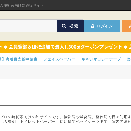
オリジナル商品
の施術家向け卸通販サイト
ASフェイスペーパ
ログイン
ほねつぎHot
鍼灸用品
オリジナル商品
サポーター
ASフェイスペーパ
専用】療養費支給申請書
フェイスペーパー
キネシオロジーテープ
楽
衛生用品
ほねつぎHot
院内消耗品
鍼灸用品
ポスター・チラシ類
サポーター
A-COMS
衛生用品
プロの施術家向けの卸サイトです。接骨院や鍼灸院、整体院で日々使用
シュ,芳香剤、トイレットペーパー、使い捨てベッドシーツまで、院内の消
アウトレット
院内消耗品