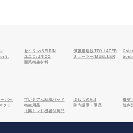
ン
セイリン/SEIRIN
伊藤超短波/ITO-LATER
Col
rfit
ユニコ/UNICO
ミューラー/MUELLER
bon
西尾衛生材料
ペーパー
プレミアム粘着パッド
ほねつぎHot
機材
マクラ
衛生用品
院内設備・備品
院内
【楽トレ】機器付属品