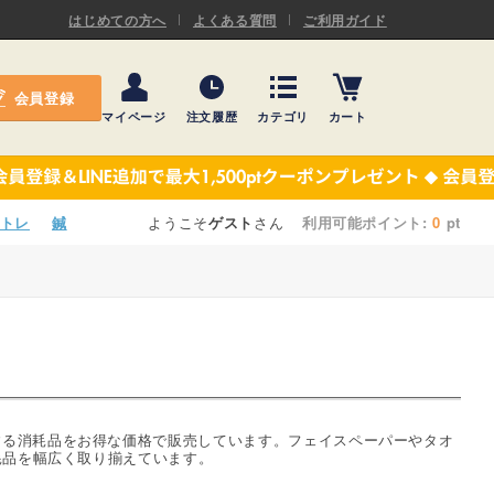
ASキネシオロジーテープ
はじめての方へ
よくある質問
ご利用ガイド
ー
プレミアム粘着パッド
会員登録
機材・機材消耗品
マイページ
注文履歴
カテゴリ
カート
テーピング
ASキネシオロジーテープ
施術ベッド・マクラ
ー
プレミアム粘着パッド
トレ
鍼
ようこそ
ゲスト
さん
利用可能ポイント:
0
pt
院内設備・備品
機材・機材消耗品
健康器具・販売商品
テーピング
事務用品・日用品
施術ベッド・マクラ
【楽トレ】機器付属品
院内設備・備品
する消耗品をお得な価格で販売しています。フェイスペーパーやタオ
耗品を幅広く取り揃えています。
健康器具・販売商品