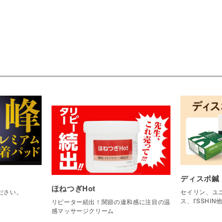
ディスポ鍼
ほねつぎHot
ださい。
セイリン、ユニ
ス、I'SSHIN
リピーター続出！関節の違和感に注目の温
感マッサージクリーム