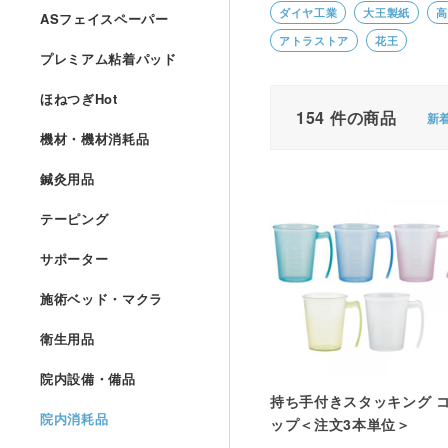
ダイヤ工業
大王製紙
高
ASフェイスペーパー
アトラストア
花王
プレミアム粘着パッド
ほねつぎHot
154
件の商品
新
機材・機材消耗品
鍼灸用品
テーピング
サポーター
施術ベッド・マクラ
衛生用品
院内設備・備品
持ち手付きスタッキング 
院内消耗品
ップ＜注文3本単位＞