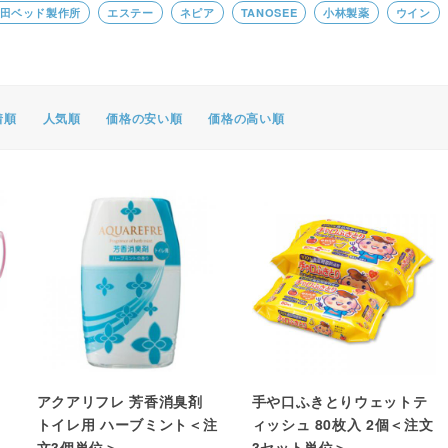
田ベッド製作所
エステー
ネピア
TANOSEE
小林製薬
ウイン
ポスター・チラシ類
A-COMS
アウトレット
着順
人気順
価格の安い順
価格の高い順
コ
アクアリフレ 芳香消臭剤
手や口ふきとりウェットテ
トイレ用 ハーブミント＜注
ィッシュ 80枚入 2個＜注文
文3個単位＞
3セット単位＞