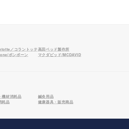
antotte／コラントッテ
高田ベッド製作所
bone/ボンボーン
マクダビッド/MCDAVID
・機材消耗品
鍼灸用品
消耗品
健康器具・販売商品