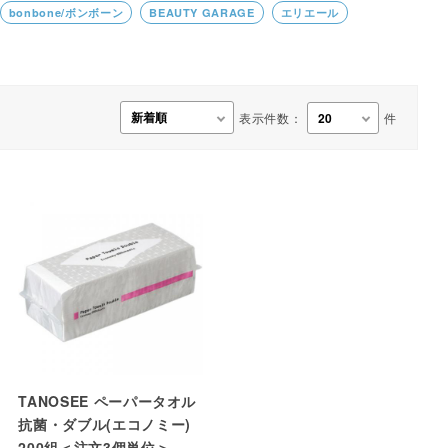
bonbone/ボンボーン
BEAUTY GARAGE
エリエール
事務用品・日用品
【楽トレ】機器付属品
表示件数：
件
TANOSEE ペーパータオル
抗菌・ダブル(エコノミー)
200組＜注文3個単位＞