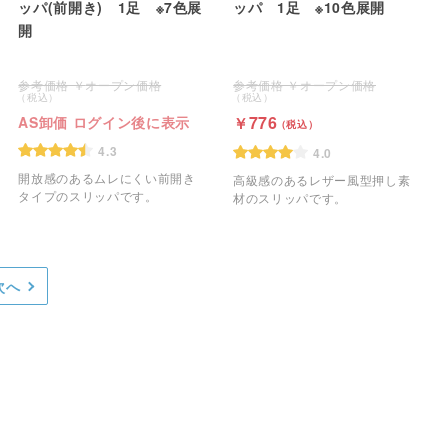
ッパ(前開き) 1足 ※7色展
ッパ 1足 ※10色展開
開
オープン価格
オープン価格
776
AS卸価 ログイン後に表示
4.3
4.0
開放感のあるムレにくい前開き
高級感のあるレザー風型押し素
タイプのスリッパです。
材のスリッパです。
次へ