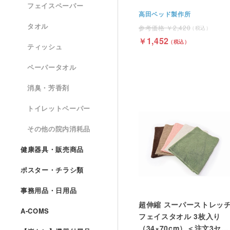
フェイスペーパー
高田ベッド製作所
タオル
2,420
1,452
ティッシュ
ペーパータオル
消臭・芳香剤
トイレットペーパー
その他の院内消耗品
健康器具・販売商品
ポスター・チラシ類
事務用品・日用品
超伸縮 スーパーストレッ
A-COMS
フェイスタオル 3枚入り
（34×70cm）＜注文3セッ