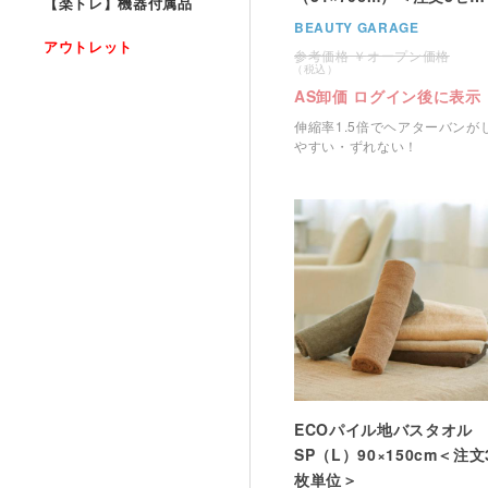
【楽トレ】機器付属品
ト単位＞
BEAUTY GARAGE
アウトレット
オープン価格
AS卸価 ログイン後に表示
伸縮率1.5倍でヘアターバンが
やすい・ずれない！
ECOパイル地バスタオル
SP（L）90×150cm＜注文
枚単位＞