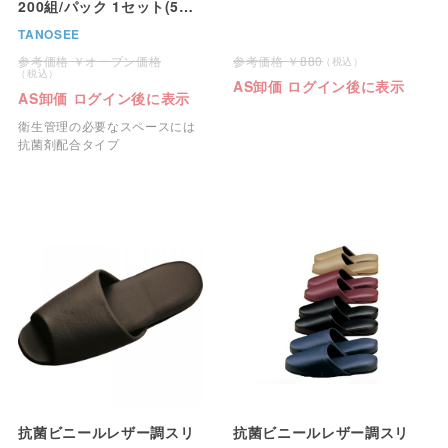
200組/パック 1セット(5パ
ック)
TANOSEE
オープン価格
880
AS卸価 ログイン後に表示
AS卸価 ログイン後に表示
衛生管理の必要なスペースには
抗菌剤配合タイプ
抗菌ビニールレザー調スリ
抗菌ビニールレザー調スリ