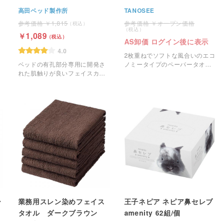
高田ベッド製作所
TANOSEE
1,815
オープン価格
1,089
AS卸価 ログイン後に表示
4.0
2枚重ねでソフトな風合いのエコ
ノミータイプのペーパータオル
ベッドの有孔部分専用に開発さ
です。
れた肌触りが良いフェイスカバ
ー。
ー
業務用スレン染めフェイス
王子ネピア ネピア鼻セレブ
タオル ダークブラウン
amenity 62組/個