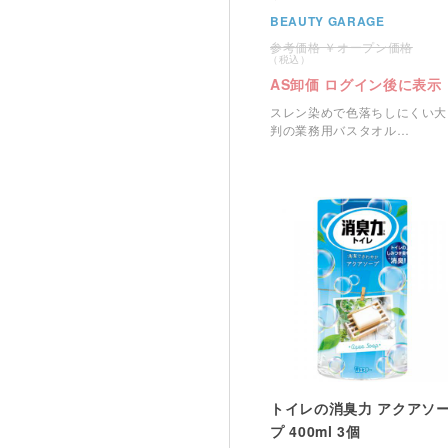
BEAUTY GARAGE
オープン価格
AS卸価 ログイン後に表示
スレン染めで色落ちしにくい大
判の業務用バスタオル
（90×150cm）です。
トイレの消臭力 アクアソ
プ 400ml 3個