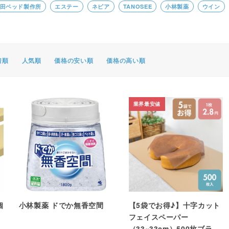
田ベッド製作所
エステー
ネピア
TANOSEE
小林製薬
ウイン
ポスター・チラシ類
A-COMS
アウトレット
着順
人気順
価格の安い順
価格の高い順
業界最安値
個
小林製薬 ドでか無香空間
【5袋でお得♪】十字カット
フェイスペーパー
（33×33cm）500枚ブラウ