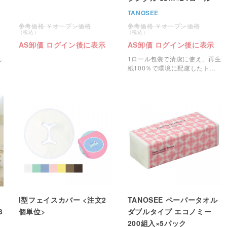
TANOSEE
オープン価格
オープン価格
AS卸価 ログイン後に表示
AS卸価 ログイン後に表示
し
1ロール包装で清潔に使え、再生
紙100％で環境に配慮したトイ
レットペーパーです。
I型フェイスカバー <注文2
TANOSEE ペーパータオル
3
個単位>
ダブルタイプ エコノミー
200組入×5パック