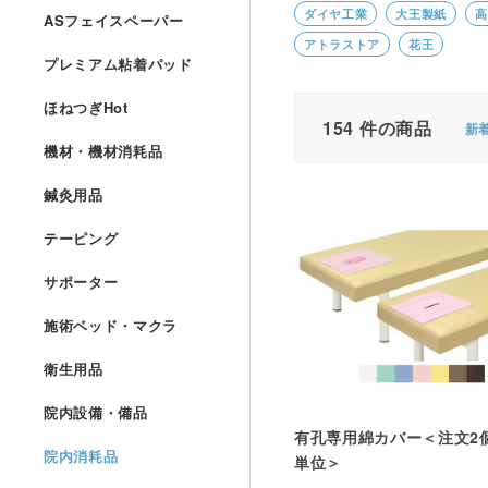
ダイヤ工業
大王製紙
高
ASフェイスペーパー
アトラストア
花王
プレミアム粘着パッド
ほねつぎHot
154
件の商品
新
機材・機材消耗品
鍼灸用品
テーピング
サポーター
施術ベッド・マクラ
衛生用品
院内設備・備品
有孔専用綿カバー＜注文2
院内消耗品
単位＞