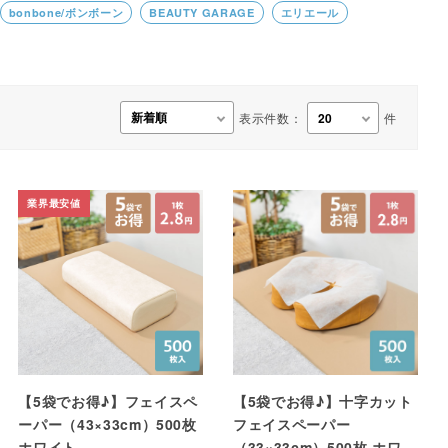
bonbone/ボンボーン
BEAUTY GARAGE
エリエール
事務用品・日用品
【楽トレ】機器付属品
表示件数：
件
業界最安値
【5袋でお得♪】フェイスペ
【5袋でお得♪】十字カット
ーパー（43×33cm）500枚
フェイスペーパー
ホワイト
（33×33cm）500枚 ホワイ