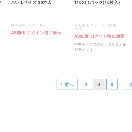
/
れい Lサイズ 30本入
110匁 1パック(10枚入)
811
オープン価格
AS卸価 ログイン後に表示
AS卸価 ログイン後に表示
中厚手タイプのおしぼりタオル
10枚入です。
前へ
3
4
5