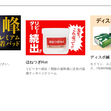
ディスポ鍼
ほねつぎHot
ださい。
セイリン、ユニ
ス、I'SSHIN
リピーター続出！関節の違和感に注目の温
感マッサージクリーム