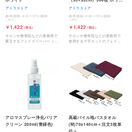
ト
アトラストア
アトラストア
オープン価格
オープン価格
1,422
1,422
サロンや整骨院などの業務用で
サロンや整骨院などの業務用で
重宝するフェイスペーパー（ピ
使用する十字カットのフェイス
ローシート）です。
ペーパーです。
アロマスプレー浄化バリア
高級パイル地バスタオル
クリーン 200ml(青緑色)
(M)70x140cm＜注文3枚単
位＞