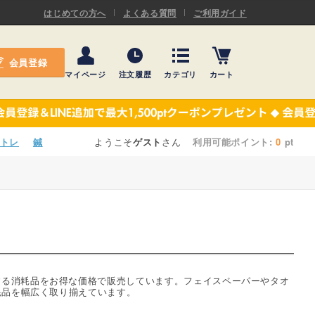
ASキネシオロジーテープ
はじめての方へ
よくある質問
ご利用ガイド
ー
プレミアム粘着パッド
会員登録
機材・機材消耗品
マイページ
注文履歴
カテゴリ
カート
テーピング
ASキネシオロジーテープ
施術ベッド・マクラ
ー
プレミアム粘着パッド
トレ
鍼
ようこそ
ゲスト
さん
利用可能ポイント:
0
pt
院内設備・備品
機材・機材消耗品
健康器具・販売商品
テーピング
事務用品・日用品
施術ベッド・マクラ
【楽トレ】機器付属品
院内設備・備品
する消耗品をお得な価格で販売しています。フェイスペーパーやタオ
耗品を幅広く取り揃えています。
健康器具・販売商品