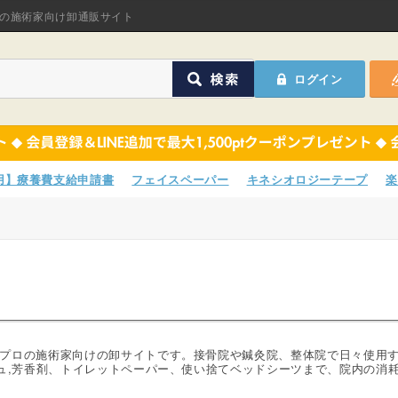
オリジナル商品
の施術家向け卸通販サイト
ASフェイスペーパ
ログイン
ほねつぎHot
鍼灸用品
オリジナル商品
サポーター
ASフェイスペーパ
専用】療養費支給申請書
フェイスペーパー
キネシオロジーテープ
楽
衛生用品
ほねつぎHot
院内消耗品
鍼灸用品
ポスター・チラシ類
サポーター
A-COMS
衛生用品
プロの施術家向けの卸サイトです。接骨院や鍼灸院、整体院で日々使用
シュ,芳香剤、トイレットペーパー、使い捨てベッドシーツまで、院内の消
アウトレット
院内消耗品