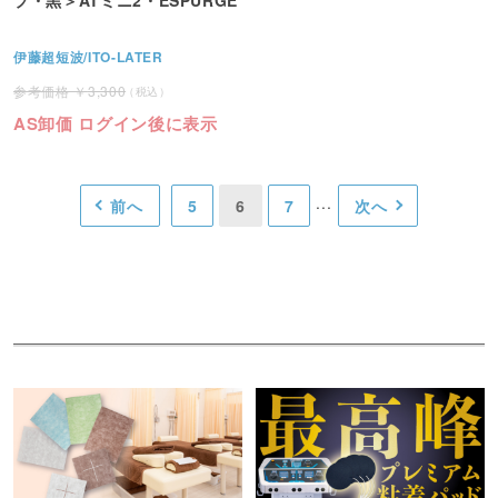
伊藤超短波/ITO-LATER
3,300
AS卸価 ログイン後に表示
前へ
5
6
7
次へ