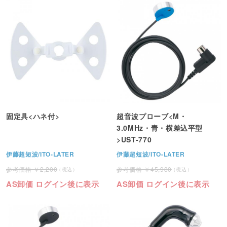
固定具<ハネ付>
超音波プローブ<M・
3.0MHz・青・横差込平型
>UST-770
伊藤超短波/ITO-LATER
伊藤超短波/ITO-LATER
2,200
45,980
AS卸価 ログイン後に表示
AS卸価 ログイン後に表示