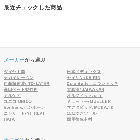
最近チェックした商品
メーカー
から選ぶ
ダイヤ工業
日本メディックス
ナガイレーベン
セイリン/SEIRIN
伊藤超短波/ITO-LATER
Colantotte／コラントッテ
高田ベッド製作所
大和漢/DAIWAKAN
アルケア
オルフィット/orfit
ユニコ/UNICO
ミューラー/MUELLER
bonbone/ボンボーン
マクダビッド/MCDAVID
ニトリート/NITREAT
ほねつぎツール
HATA
西尾衛生材料