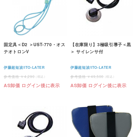
固定具＜D2 ＞UST-770・オス
【在庫限り】3極吸引導子＜黒
テオトロンV
＞ サイレンサ付
伊藤超短波/ITO-LATER
伊藤超短波/ITO-LATER
4,290
49,500
AS卸価 ログイン後に表示
AS卸価 ログイン後に表示