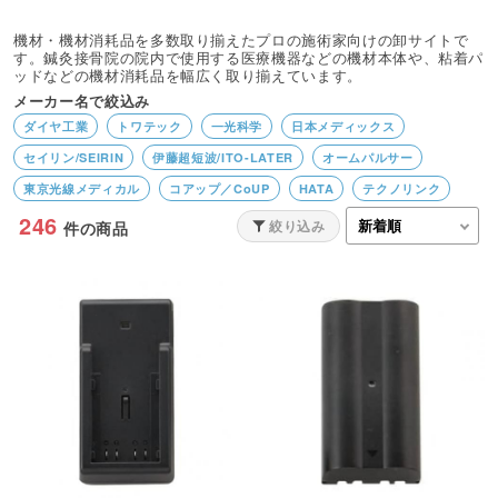
機材・機材消耗品を多数取り揃えたプロの施術家向けの卸サイトで
す。鍼灸接骨院の院内で使用する医療機器などの機材本体や、粘着パ
ッドなどの機材消耗品を幅広く取り揃えています。
メーカー名で絞込み
ダイヤ工業
トワテック
一光科学
日本メディックス
セイリン/SEIRIN
伊藤超短波/ITO-LATER
オームパルサー
東京光線メディカル
コアップ／CoUP
HATA
テクノリンク
246
ミナト医科学
アトラストア
3Rソリューション
チュウオー
絞り込み
件の商品
フクダ電子
大島製作所
ライブリー