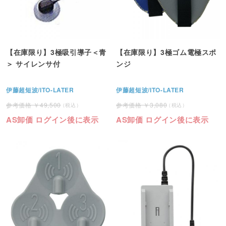
【在庫限り】3極吸引導子＜青
【在庫限り】3極ゴム電極スポ
＞ サイレンサ付
ンジ
伊藤超短波/ITO-LATER
伊藤超短波/ITO-LATER
49,500
3,080
AS卸価 ログイン後に表示
AS卸価 ログイン後に表示