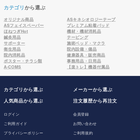
カテゴリ
から選ぶ
オリジナル商品
ASキネシオロジーテープ
ASフェイスペーパー
プレミアム粘着パッド
ほねつぎHot
機材・機材消耗品
鍼灸用品
テーピング
サポーター
施術ベッド・マクラ
衛生用品
院内設備・備品
院内消耗品
健康器具・販売商品
ポスター・チラシ類
事務用品・日用品
A-COMS
【楽トレ】機器付属品
カテゴリから選ぶ
メーカー
から選ぶ
人気商品から選ぶ
注文履歴から再注文
ログイン
会員登録
ご利用ガイド
お問い合わせ
プライバシーポリシー
ご利用規約