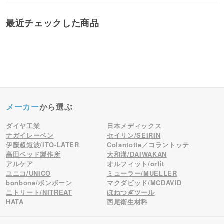
最近チェックした商品
メーカー
から選ぶ
ダイヤ工業
日本メディックス
ナガイレーベン
セイリン/SEIRIN
伊藤超短波/ITO-LATER
Colantotte／コラントッテ
高田ベッド製作所
大和漢/DAIWAKAN
アルケア
オルフィット/orfit
ユニコ/UNICO
ミューラー/MUELLER
bonbone/ボンボーン
マクダビッド/MCDAVID
ニトリート/NITREAT
ほねつぎツール
HATA
西尾衛生材料