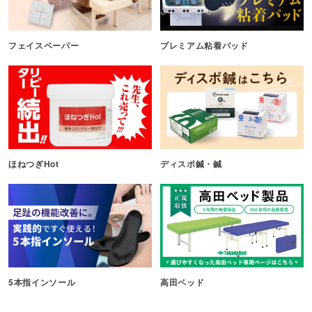
フェイスペーパー
プレミアム粘着パッド
ほねつぎHot
ディスポ鍼・鍼
5本指インソール
高田ベッド