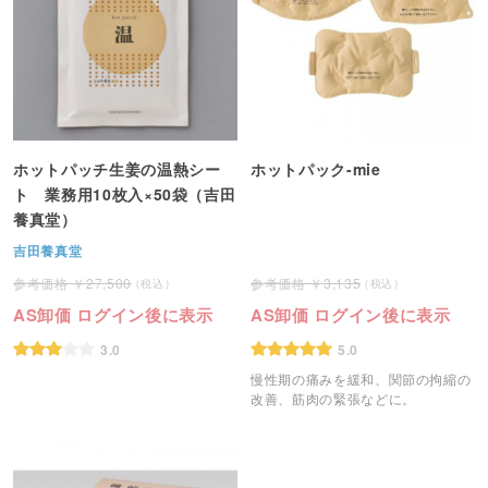
ホットパッチ生姜の温熱シー
ホットパック-mie
ト 業務用10枚入×50袋（吉田
養真堂）
吉田養真堂
27,500
3,135
AS卸価 ログイン後に表示
AS卸価 ログイン後に表示
3.0
5.0
慢性期の痛みを緩和、関節の拘縮の
改善、筋肉の緊張などに。