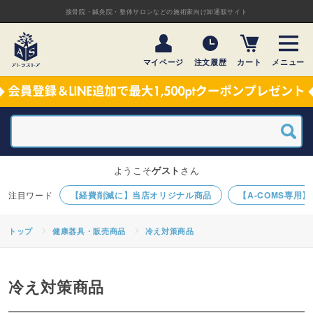
接骨院・鍼灸院・整体サロンなどの施術家向け卸通販サイト
マイページ
注文履歴
カート
メニュー
ようこそ
ゲスト
さん
【経費削減に】当店オリジナル商品
【A-COMS専用
トップ
健康器具・販売商品
冷え対策商品
冷え対策商品