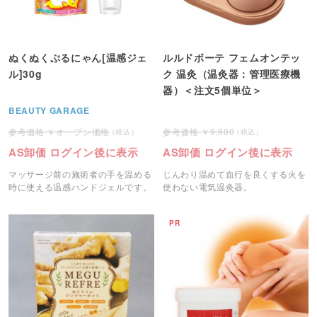
ぬくぬくぷるにゃん[温感ジェ
ルルドボーテ フェムオンテッ
ル]30g
ク 温灸（温灸器：管理医療機
器）＜注文5個単位＞
BEAUTY GARAGE
オープン価格
9,900
AS卸価 ログイン後に表示
AS卸価 ログイン後に表示
マッサージ前の施術者の手を温める
じんわり温めて血行を良くする火を
時に使える温感ハンドジェルです。
使わない電気温灸器。