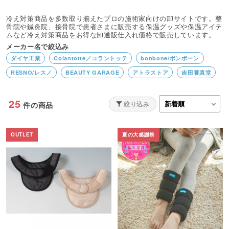
冷え対策商品を多数取り揃えたプロの施術家向けの卸サイトです。整
骨院や鍼灸院、接骨院で患者さまに販売する保温グッズや保温アイテ
ムなど冷え対策商品をお得な卸通販仕入れ価格で販売しています。
メーカー名で絞込み
ダイヤ工業
Colantotte／コラントッテ
bonbone/ボンボーン
RESNO/レスノ
BEAUTY GARAGE
アトラストア
吉田養真堂
25
絞り込み
件の商品
OUTLET
夏の大感謝祭