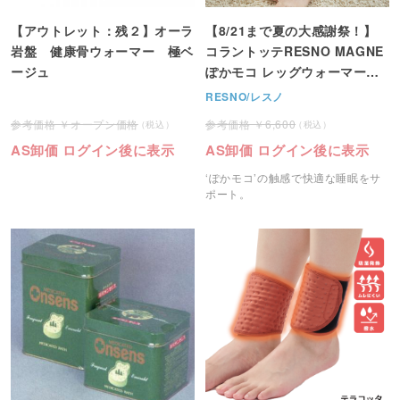
【アウトレット：残２】オーラ
【8/21まで夏の大感謝祭！】
岩盤 健康骨ウォーマー 極ベ
コラントッテRESNO MAGNE
ージュ
ぽかモコ レッグウォーマー
（Colantotte)
RESNO/レスノ
オープン価格
6,600
AS卸価 ログイン後に表示
AS卸価 ログイン後に表示
‘ぽかモコ’の触感で快適な睡眠をサ
ポート。