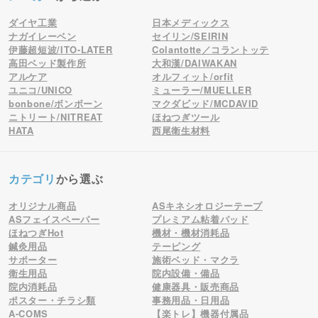
ダイヤ工業
日本メディックス
ナガイレーベン
セイリン/SEIRIN
伊藤超短波/ITO-LATER
Colantotte／コラントッテ
高田ベッド製作所
大和漢/DAIWAKAN
アルケア
オルフィット/orfit
ユニコ/UNICO
ミューラー/MUELLER
bonbone/ボンボーン
マクダビッド/MCDAVID
ニトリート/NITREAT
ほねつぎツール
HATA
西尾衛生材料
カテゴリ
から選ぶ
オリジナル商品
ASキネシオロジーテープ
ASフェイスペーパー
プレミアム粘着パッド
ほねつぎHot
機材・機材消耗品
鍼灸用品
テーピング
サポーター
施術ベッド・マクラ
衛生用品
院内設備・備品
院内消耗品
健康器具・販売商品
ポスター・チラシ類
事務用品・日用品
A-COMS
【楽トレ】機器付属品