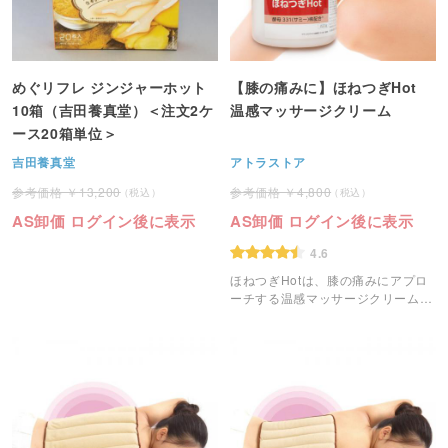
めぐリフレ ジンジャーホット
【膝の痛みに】ほねつぎHot
10箱（吉田養真堂）＜注文2ケ
温感マッサージクリーム
ース20箱単位＞
吉田養真堂
アトラストア
13,200
4,800
AS卸価 ログイン後に表示
AS卸価 ログイン後に表示
4.6
ほねつぎHotは、膝の痛みにアプロ
ーチする温感マッサージクリームで
す。