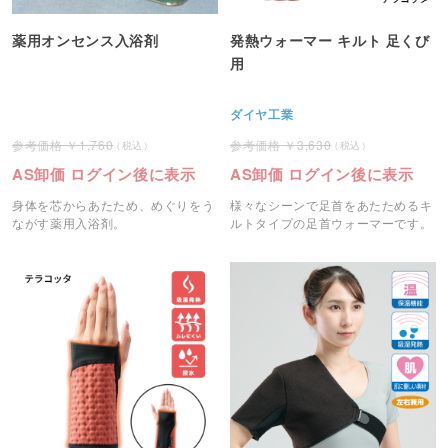
薬用オンセンス入浴剤
発熱ウォーマー キルト 足くび
用
ダイヤ工業
1,760
3,630
AS卸価 ログイン後に表示
AS卸価 ログイン後に表示
身体を芯からあたため、めぐりをう
様々なシーンで足首をあたためるキ
ながす薬用入浴剤。
ルトタイプの足首ウォーマーです。