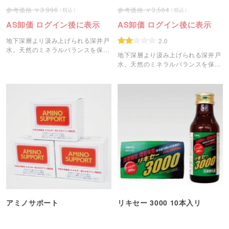
3,996
3,564
AS卸価 ログイン後に表示
AS卸価 ログイン後に表示
地下深層より汲み上げられる深井戸
2.0
水。天然のミネラルバランスを保っ
地下深層より汲み上げられる深井戸
た飲みやすく美味しい軟水です。
水。天然のミネラルバランスを保っ
た飲みやすく美味しい軟水です。
アミノサポート
リキセー 3000 10本入リ