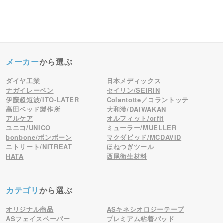
メーカー
から選ぶ
ダイヤ工業
日本メディックス
ナガイレーベン
セイリン/SEIRIN
伊藤超短波/ITO-LATER
Colantotte／コラントッテ
高田ベッド製作所
大和漢/DAIWAKAN
アルケア
オルフィット/orfit
ユニコ/UNICO
ミューラー/MUELLER
bonbone/ボンボーン
マクダビッド/MCDAVID
ニトリート/NITREAT
ほねつぎツール
HATA
西尾衛生材料
カテゴリ
から選ぶ
オリジナル商品
ASキネシオロジーテープ
ASフェイスペーパー
プレミアム粘着パッド