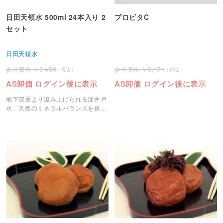
日田天領水 500ml 24本入り 2
プロビタC
セット
日田天領水
8,450
6,171
AS卸価 ログイン後に表示
AS卸価 ログイン後に表示
地下深層より汲み上げられる深井戸
水。天然のミネラルバランスを保っ
た飲みやすく美味しい軟水です。