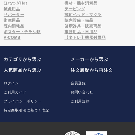
ほねつぎHot
機材・機材消耗品
鍼灸用品
テーピング
サポーター
施術ベッド・マクラ
衛生用品
院内設備・備品
院内消耗品
健康器具・販売商品
ポスター・チラシ類
事務用品・日用品
A-COMS
【楽トレ】機器付属品
カテゴリから選ぶ
メーカー
から選ぶ
人気商品から選ぶ
注文履歴から再注文
ログイン
会員登録
ご利用ガイド
お問い合わせ
プライバシーポリシー
ご利用規約
特定商取引法に基づく表記