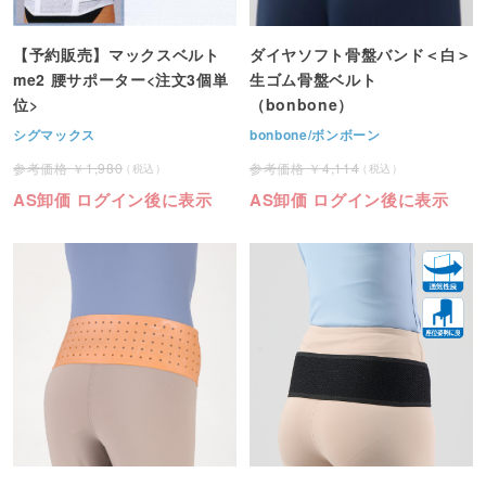
【予約販売】マックスベルト
ダイヤソフト骨盤バンド＜白＞
me2 腰サポーター<注文3個単
生ゴム骨盤ベルト
位>
（bonbone）
シグマックス
bonbone/ボンボーン
1,980
4,114
AS卸価 ログイン後に表示
AS卸価 ログイン後に表示