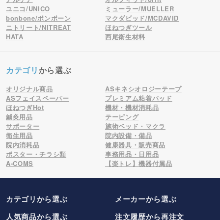
ユニコ/UNICO
ミューラー/MUELLER
bonbone/ボンボーン
マクダビッド/MCDAVID
ニトリート/NITREAT
ほねつぎツール
HATA
西尾衛生材料
カテゴリ
から選ぶ
オリジナル商品
ASキネシオロジーテープ
ASフェイスペーパー
プレミアム粘着パッド
ほねつぎHot
機材・機材消耗品
鍼灸用品
テーピング
サポーター
施術ベッド・マクラ
衛生用品
院内設備・備品
院内消耗品
健康器具・販売商品
ポスター・チラシ類
事務用品・日用品
A-COMS
【楽トレ】機器付属品
カテゴリから選ぶ
メーカー
から選ぶ
人気商品から選ぶ
注文履歴から再注文