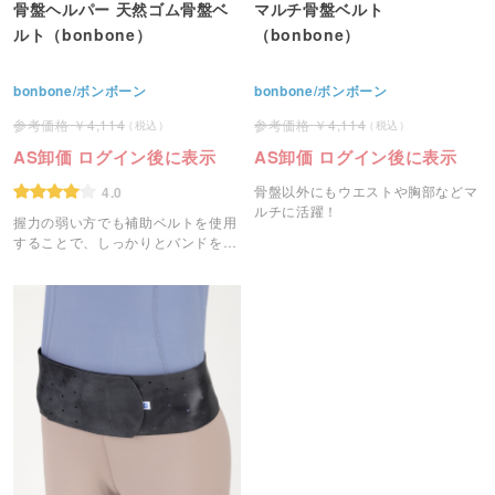
骨盤ヘルパー 天然ゴム骨盤ベ
マルチ骨盤ベルト
ルト（bonbone）
（bonbone）
bonbone/ボンボーン
bonbone/ボンボーン
4,114
4,114
AS卸価 ログイン後に表示
AS卸価 ログイン後に表示
骨盤以外にもウエストや胸部などマ
4.0
ルチに活躍！
握力の弱い方でも補助ベルトを使用
することで、しっかりとバンドを装
着する事ができます。