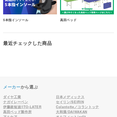
5本指インソール
高田ベッド
最近チェックした商品
メーカー
から選ぶ
ダイヤ工業
日本メディックス
ナガイレーベン
セイリン/SEIRIN
伊藤超短波/ITO-LATER
Colantotte／コラントッテ
高田ベッド製作所
大和漢/DAIWAKAN
アルケア
オルフィット/orfit