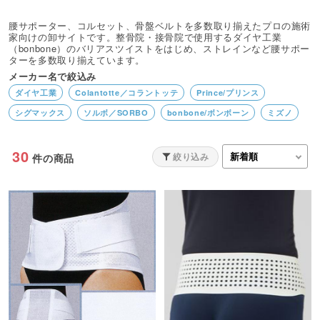
腰サポーター、コルセット、骨盤ベルトを多数取り揃えたプロの施術
家向けの卸サイトです。整骨院・接骨院で使用するダイヤ工業
（bonbone）のバリアスツイストをはじめ、ストレインなど腰サポー
ターを多数取り揃えています。
メーカー名で絞込み
ダイヤ工業
Colantotte／コラントッテ
Prince/プリンス
シグマックス
ソルボ／SORBO
bonbone/ボンボーン
ミズノ
30
絞り込み
件の商品