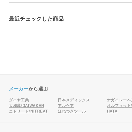
最近チェックした商品
メーカー
から選ぶ
ダイヤ工業
日本メディックス
ナガイレーベ
大和漢/DAIWAKAN
アルケア
オルフィット/o
ニトリート/NITREAT
ほねつぎツール
HATA