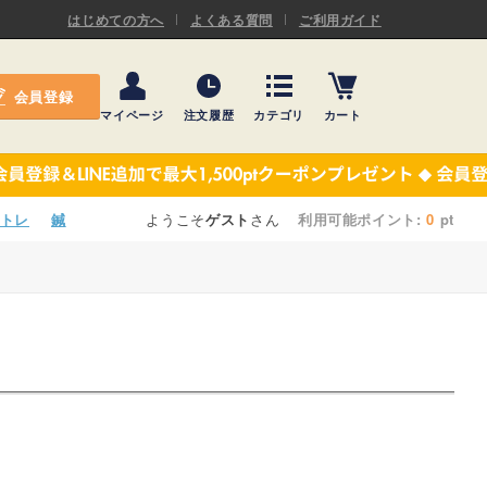
ASキネシオロジーテープ
はじめての方へ
よくある質問
ご利用ガイド
ー
プレミアム粘着パッド
会員登録
機材・機材消耗品
マイページ
注文履歴
カテゴリ
カート
テーピング
ASキネシオロジーテープ
施術ベッド・マクラ
ー
プレミアム粘着パッド
トレ
鍼
ようこそ
ゲスト
さん
利用可能ポイント:
0
pt
院内設備・備品
機材・機材消耗品
健康器具・販売商品
テーピング
事務用品・日用品
施術ベッド・マクラ
【楽トレ】機器付属品
院内設備・備品
健康器具・販売商品