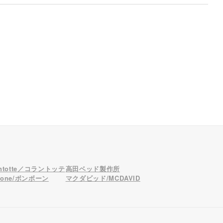
antotte／コラントッテ
高田ベッド製作所
bone/ボンボーン
マクダビッド/MCDAVID