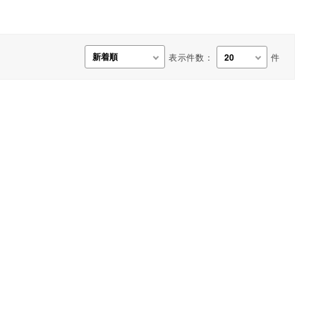
事務用品・日用品
【楽トレ】機器付属品
表示件数：
件