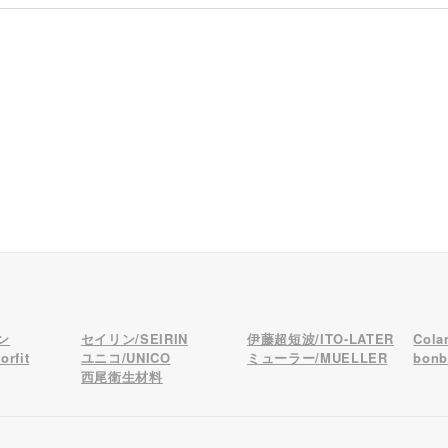
ン
セイリン/SEIRIN
伊藤超短波/ITO-LATER
Col
rfit
ユニコ/UNICO
ミューラー/MUELLER
bon
西尾衛生材料