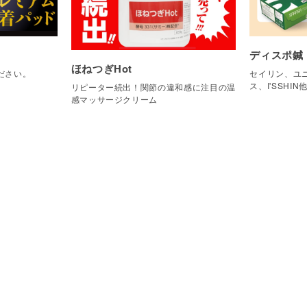
ディスポ鍼
ほねつぎHot
ださい。
セイリン、ユニ
ス、I'SSHIN
リピーター続出！関節の違和感に注目の温
感マッサージクリーム