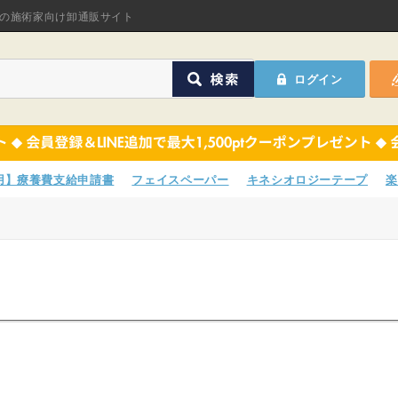
オリジナル商品
の施術家向け卸通販サイト
ASフェイスペーパ
ログイン
ほねつぎHot
鍼灸用品
オリジナル商品
サポーター
ASフェイスペーパ
専用】療養費支給申請書
フェイスペーパー
キネシオロジーテープ
楽
衛生用品
ほねつぎHot
院内消耗品
鍼灸用品
ポスター・チラシ類
サポーター
A-COMS
衛生用品
アウトレット
院内消耗品