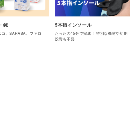
・鍼
5本指インソール
コ、SARASA、ファロ
たったの15分で完成！ 特別な機材や初期
他
投資も不要