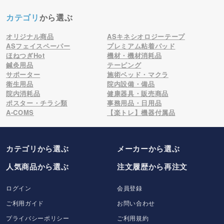
カテゴリ
から選ぶ
オリジナル商品
ASキネシオロジーテープ
ASフェイスペーパー
プレミアム粘着パッド
ほねつぎHot
機材・機材消耗品
鍼灸用品
テーピング
サポーター
施術ベッド・マクラ
衛生用品
院内設備・備品
院内消耗品
健康器具・販売商品
ポスター・チラシ類
事務用品・日用品
A-COMS
【楽トレ】機器付属品
カテゴリから選ぶ
メーカー
から選ぶ
人気商品から選ぶ
注文履歴から再注文
ログイン
会員登録
ご利用ガイド
お問い合わせ
プライバシーポリシー
ご利用規約