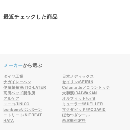
最近チェックした商品
メーカー
から選ぶ
ダイヤ工業
日本メディックス
ナガイレーベン
セイリン/SEIRIN
伊藤超短波/ITO-LATER
Colantotte／コラントッテ
高田ベッド製作所
大和漢/DAIWAKAN
アルケア
オルフィット/orfit
ユニコ/UNICO
ミューラー/MUELLER
bonbone/ボンボーン
マクダビッド/MCDAVID
ニトリート/NITREAT
ほねつぎツール
HATA
西尾衛生材料