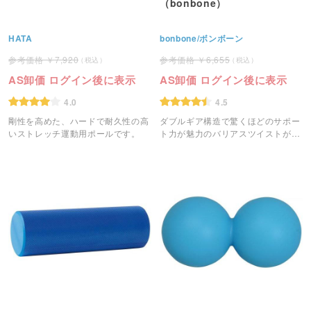
（bonbone）
HATA
bonbone/ボンボーン
7,920
6,655
AS卸価 ログイン後に表示
AS卸価 ログイン後に表示
4.0
4.5
剛性を高めた、ハードで耐久性の高
ダブルギア構造で驚くほどのサポー
いストレッチ運動用ポールです。
ト力が魅力のバリアスツイストが、
更に軽量・薄型に生まれ変わりまし
た。