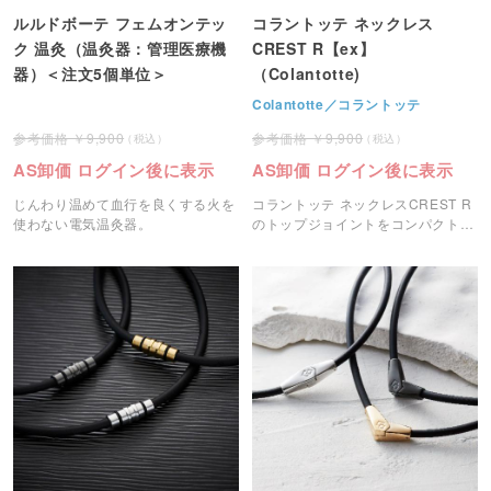
ルルドボーテ フェムオンテッ
コラントッテ ネックレス
ク 温灸（温灸器：管理医療機
CREST R【ex】
器）＜注文5個単位＞
（Colantotte)
Colantotte／コラントッテ
9,900
9,900
AS卸価 ログイン後に表示
AS卸価 ログイン後に表示
じんわり温めて血行を良くする火を
コラントッテ ネックレスCREST R
使わない電気温灸器。
のトップジョイントをコンパクト化
した磁気ネックレスです。