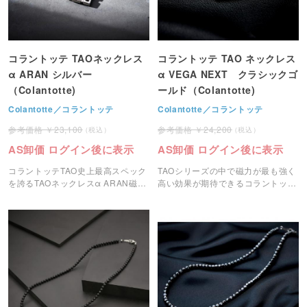
コラントッテ TAOネックレス
コラントッテ TAO ネックレス
α ARAN シルバー
α VEGA NEXT クラシックゴ
（Colantotte)
ールド（Colantotte)
Colantotte／コラントッテ
Colantotte／コラントッテ
23,100
24,200
AS卸価 ログイン後に表示
AS卸価 ログイン後に表示
コラントッテTAO史上最高スペック
TAOシリーズの中で磁力が最も強く
を誇るTAOネックレスα ARAN磁気
高い効果が期待できるコラントッテ
ネックレスです。
磁気ネックレスです。