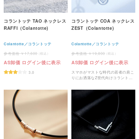
コラントッテ TAO ネックレス
コラントッテ COA ネックレス
RAFFI（Colantotte)
ZEST（Colantotte)
Colantotte／コラントッテ
Colantotte／コラントッテ
17,600
19,800
AS卸価 ログイン後に表示
AS卸価 ログイン後に表示
スマホがマストな時代の若者の肩こ
3.0
りにお洒落なZ世代向けコラントッ
テの磁気ネックレスです。