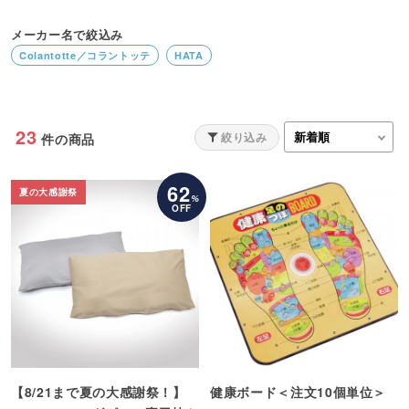
メーカー名で絞込み
Colantotte／コラントッテ
HATA
23
絞り込み
件の商品
62
夏の大感謝祭
%
OFF
【8/21まで夏の大感謝祭！】
健康ボード＜注文10個単位＞