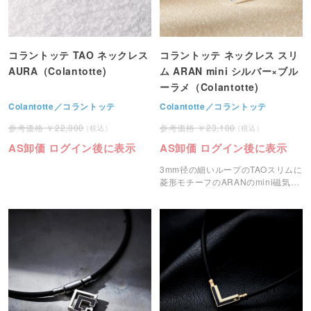
コラントッテ TAO ネックレス
コラントッテ ネックレス スリ
AURA（Colantotte)
ム ARAN mini シルバー×ブル
ーラメ（Colantotte)
Colantotte／コラントッテ
Colantotte／コラントッテ
22,000
23,100
AS卸価 ログイン後に表示
AS卸価 ログイン後に表示
3mm径の細いループのTAOスリムに
菱形モチーフのARANのmini磁気ネ
ックレスです。