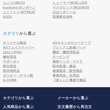
ユニコ/UNICO
ミューラー/MUELLER
bonbone/ボンボーン
マクダビッド/MCDAVID
ニトリート/NITREAT
ほねつぎツール
HATA
西尾衛生材料
カテゴリ
から選ぶ
オリジナル商品
ASキネシオロジーテープ
ASフェイスペーパー
プレミアム粘着パッド
ほねつぎHot
機材・機材消耗品
鍼灸用品
テーピング
サポーター
施術ベッド・マクラ
衛生用品
院内設備・備品
院内消耗品
健康器具・販売商品
ポスター・チラシ類
事務用品・日用品
A-COMS
【楽トレ】機器付属品
カテゴリから選ぶ
メーカー
から選ぶ
人気商品から選ぶ
注文履歴から再注文