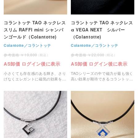
コラントッテ TAO ネックレス
コラントッテ TAO ネックレス
スリム RAFFI mini シャンパ
α VEGA NEXT シルバー
ンゴールド（Colantotte)
（Colantotte)
Colantotte／コラントッテ
Colantotte／コラントッテ
19,800
22,000
AS卸価 ログイン後に表示
AS卸価 ログイン後に表示
小さくても存在感のある輝き、さり
TAOシリーズの中で磁力が最も強く
げなくエレガントに磁気の効果を実
高い効果が期待できるコラントッテ
感していただけます。
磁気ネックレスです。