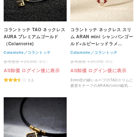
コラントッテ TAO ネックレス
コラントッテ ネックレス スリ
AURA プレミアムゴールド
ム ARAN mini シャンパンゴー
（Colantotte)
ルド×ルビーレッドラメ
（Colantotte)
Colantotte／コラントッテ
Colantotte／コラントッテ
24,200
25,300
AS卸価 ログイン後に表示
AS卸価 ログイン後に表示
3mm径の細いループのTAOスリムに
3.5
菱形モチーフのARANのmini磁気ネ
ックレスです。