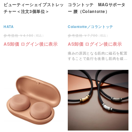
ビューティーシェイプストレッ
コラントッテ MAGサポータ
チャー＜注文3個単位＞
ー 腰（Colantotte）
HATA
Colantotte／コラントッテ
4,180
7,700
AS卸価 ログイン後に表示
AS卸価 ログイン後に表示
痛みの原因となる筋肉に磁石を配置
することで血行を改善し筋肉を緩和
する腰の磁気サポーターです。