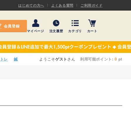
ASキネシオロジーテープ
はじめての方へ
よくある質問
ご利用ガイド
ー
プレミアム粘着パッド
会員登録
機材・機材消耗品
マイページ
注文履歴
カテゴリ
カート
テーピング
ASキネシオロジーテープ
施術ベッド・マクラ
ー
プレミアム粘着パッド
トレ
鍼
ようこそ
ゲスト
さん
利用可能ポイント:
0
pt
院内設備・備品
機材・機材消耗品
健康器具・販売商品
テーピング
事務用品・日用品
施術ベッド・マクラ
【楽トレ】機器付属品
院内設備・備品
健康器具・販売商品