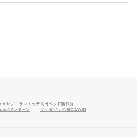
antotte／コラントッテ
高田ベッド製作所
bone/ボンボーン
マクダビッド/MCDAVID