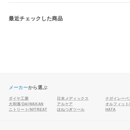
最近チェックした商品
メーカー
から選ぶ
ダイヤ工業
日本メディックス
ナガイレーベ
大和漢/DAIWAKAN
アルケア
オルフィット/o
ニトリート/NITREAT
ほねつぎツール
HATA