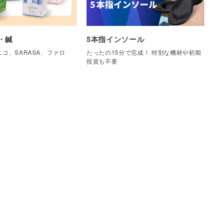
・鍼
5本指インソール
コ、SARASA、ファロ
たったの15分で完成！ 特別な機材や初期
他
投資も不要