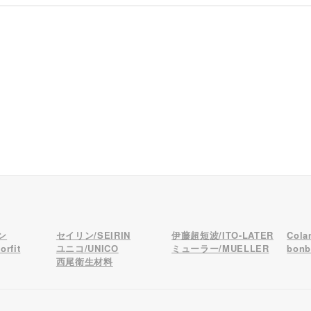
ン
セイリン/SEIRIN
伊藤超短波/ITO-LATER
Col
rfit
ユニコ/UNICO
ミューラー/MUELLER
bon
西尾衛生材料