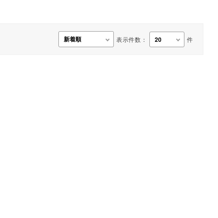
事務用品・日用品
【楽トレ】機器付属品
表示件数：
件