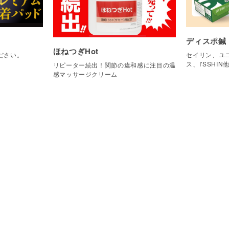
ディスポ鍼
ほねつぎHot
ださい。
セイリン、ユニ
ス、I'SSHIN
リピーター続出！関節の違和感に注目の温
感マッサージクリーム