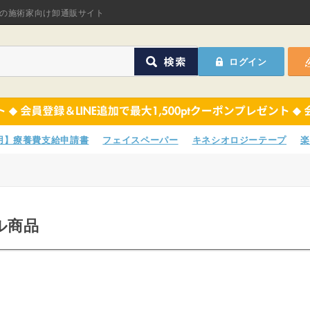
オリジナル商品
の施術家向け卸通販サイト
ASフェイスペーパ
ログイン
ほねつぎHot
鍼灸用品
オリジナル商品
サポーター
ASフェイスペーパ
専用】療養費支給申請書
フェイスペーパー
キネシオロジーテープ
楽
衛生用品
ほねつぎHot
院内消耗品
鍼灸用品
ル商品
ポスター・チラシ類
サポーター
A-COMS
衛生用品
アウトレット
院内消耗品