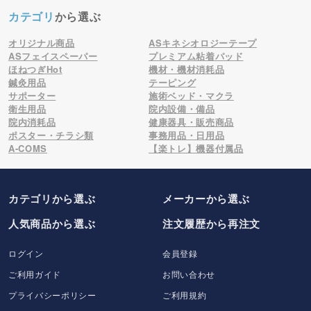
カテゴリ
から選ぶ
オリジナル商品
ASキネシオロジーテープ
ASフェイスペーパー
プレミアム粘着パッド
ほねつぎHot
機材・機材消耗品
鍼灸用品
テーピング
サポーター
施術ベッド・マクラ
衛生用品
院内設備・備品
院内消耗品
健康器具・販売商品
ポスター・チラシ類
事務用品・日用品
A-COMS
【楽トレ】機器付属品
カテゴリから選ぶ
メーカー
から選ぶ
人気商品から選ぶ
注文履歴から再注文
ログイン
会員登録
ご利用ガイド
お問い合わせ
プライバシーポリシー
ご利用規約