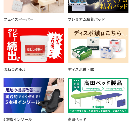
フェイスペーパー
プレミアム粘着パッド
ほねつぎHot
ディスポ鍼・鍼
5本指インソール
高田ベッド