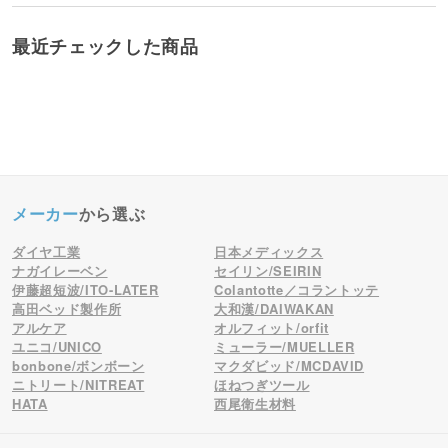
最近チェックした商品
メーカー
から選ぶ
ダイヤ工業
日本メディックス
ナガイレーベン
セイリン/SEIRIN
伊藤超短波/ITO-LATER
Colantotte／コラントッテ
高田ベッド製作所
大和漢/DAIWAKAN
アルケア
オルフィット/orfit
ユニコ/UNICO
ミューラー/MUELLER
bonbone/ボンボーン
マクダビッド/MCDAVID
ニトリート/NITREAT
ほねつぎツール
HATA
西尾衛生材料