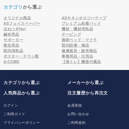
カテゴリ
から選ぶ
オリジナル商品
ASキネシオロジーテープ
ASフェイスペーパー
プレミアム粘着パッド
ほねつぎHot
機材・機材消耗品
鍼灸用品
テーピング
サポーター
施術ベッド・マクラ
衛生用品
院内設備・備品
院内消耗品
健康器具・販売商品
ポスター・チラシ類
事務用品・日用品
A-COMS
【楽トレ】機器付属品
カテゴリから選ぶ
メーカー
から選ぶ
人気商品から選ぶ
注文履歴から再注文
ログイン
会員登録
ご利用ガイド
お問い合わせ
プライバシーポリシー
ご利用規約