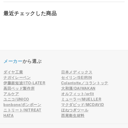
最近チェックした商品
メーカー
から選ぶ
ダイヤ工業
日本メディックス
ナガイレーベン
セイリン/SEIRIN
伊藤超短波/ITO-LATER
Colantotte／コラントッテ
高田ベッド製作所
大和漢/DAIWAKAN
アルケア
オルフィット/orfit
ユニコ/UNICO
ミューラー/MUELLER
bonbone/ボンボーン
マクダビッド/MCDAVID
ニトリート/NITREAT
ほねつぎツール
HATA
西尾衛生材料