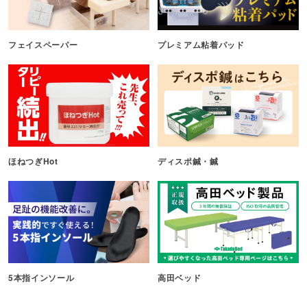
フェイスペーパー
プレミアム粘着パッド
ほねつぎHot
ディスポ鍼・鍼
5本指インソール
高田ベッド