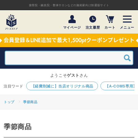
接骨院・鍼灸院・整体サロンなどの施術家向け卸通販サイト
マイページ
注文履歴
カート
メニュー
ようこそ
ゲスト
さん
【経費削減に】当店オリジナル商品
【A-COMS専用
トップ
季節商品
季節商品