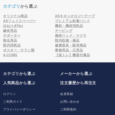
カテゴリ
から選ぶ
オリジナル商品
ASキネシオロジーテープ
ASフェイスペーパー
プレミアム粘着パッド
ほねつぎHot
機材・機材消耗品
鍼灸用品
テーピング
サポーター
施術ベッド・マクラ
衛生用品
院内設備・備品
院内消耗品
健康器具・販売商品
ポスター・チラシ類
事務用品・日用品
A-COMS
【楽トレ】機器付属品
カテゴリから選ぶ
メーカー
から選ぶ
人気商品から選ぶ
注文履歴から再注文
ログイン
会員登録
ご利用ガイド
お問い合わせ
プライバシーポリシー
ご利用規約