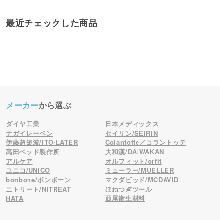
最近チェックした商品
メーカー
から選ぶ
ダイヤ工業
日本メディックス
ナガイレーベン
セイリン/SEIRIN
伊藤超短波/ITO-LATER
Colantotte／コラントッテ
高田ベッド製作所
大和漢/DAIWAKAN
アルケア
オルフィット/orfit
ユニコ/UNICO
ミューラー/MUELLER
bonbone/ボンボーン
マクダビッド/MCDAVID
ニトリート/NITREAT
ほねつぎツール
HATA
西尾衛生材料