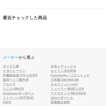
最近チェックした商品
メーカー
から選ぶ
ダイヤ工業
日本メディックス
ナガイレーベン
セイリン/SEIRIN
伊藤超短波/ITO-LATER
Colantotte／コラントッテ
高田ベッド製作所
大和漢/DAIWAKAN
アルケア
オルフィット/orfit
ユニコ/UNICO
ミューラー/MUELLER
bonbone/ボンボーン
マクダビッド/MCDAVID
ニトリート/NITREAT
ほねつぎツール
HATA
西尾衛生材料