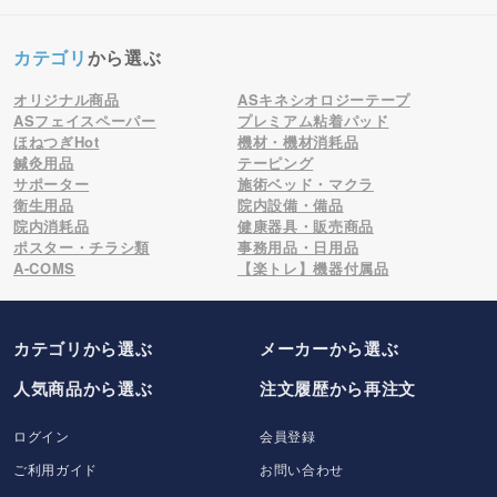
カテゴリ
から選ぶ
オリジナル商品
ASキネシオロジーテープ
ASフェイスペーパー
プレミアム粘着パッド
ほねつぎHot
機材・機材消耗品
鍼灸用品
テーピング
サポーター
施術ベッド・マクラ
衛生用品
院内設備・備品
院内消耗品
健康器具・販売商品
ポスター・チラシ類
事務用品・日用品
A-COMS
【楽トレ】機器付属品
カテゴリから選ぶ
メーカー
から選ぶ
人気商品から選ぶ
注文履歴から再注文
ログイン
会員登録
ご利用ガイド
お問い合わせ