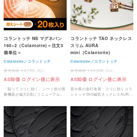
コラントッテ NS マグネバン
コラントッテ TAO ネックレス
160×2（Colantotte)＜注文3
スリム AURA
個単位＞
mini（Colantotte)
Colantotte／コラントッテ
Colantotte／コラントッテ
2,750
25,300
AS卸価 ログイン後に表示
AS卸価 ログイン後に表示
「貼ってコリに効く」シート状の医
首や肩の血行改善・コリに効くコラ
療機器が磁力2倍にリニューアル。
ントッテTAO磁気ネックレスAURA
mini。