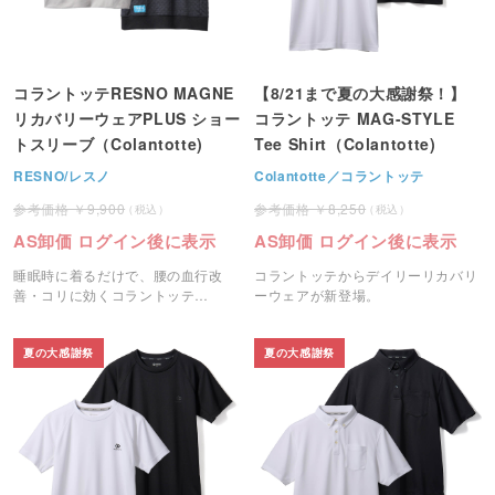
コラントッテRESNO MAGNE
【8/21まで夏の大感謝祭！】
リカバリーウェアPLUS ショー
コラントッテ MAG-STYLE
トスリーブ（Colantotte)
Tee Shirt（Colantotte)
RESNO/レスノ
Colantotte／コラントッテ
9,900
8,250
AS卸価 ログイン後に表示
AS卸価 ログイン後に表示
睡眠時に着るだけで、腰の血行改
コラントッテからデイリーリカバリ
善・コリに効くコラントッテ
ーウェアが新登場。
RESNOリカバリーウェアです。
夏の大感謝祭
夏の大感謝祭