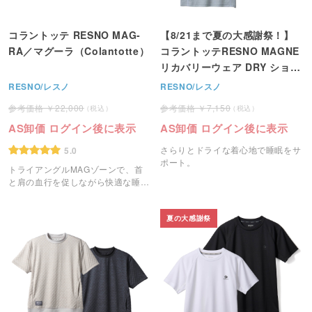
コラントッテ RESNO MAG-
【8/21まで夏の大感謝祭！】
RA／マグーラ（Colantotte）
コラントッテRESNO MAGNE
リカバリーウェア DRY ショー
トスリーブ（Colantotte)
RESNO/レスノ
RESNO/レスノ
22,000
7,150
AS卸価 ログイン後に表示
AS卸価 ログイン後に表示
さらりとドライな着心地で睡眠をサ
5.0
ポート。
トライアングルMAGゾーンで、首
と肩の血行を促しながら快適な睡眠
をサポートするコラントッテのマグ
ーラです。
夏の大感謝祭