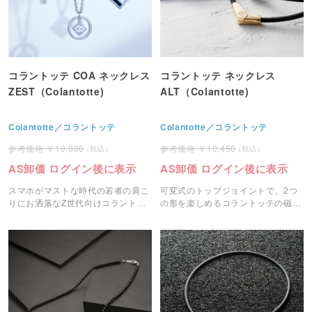
コラントッテ COA ネックレス
コラントッテ ネックレス
ZEST（Colantotte)
ALT（Colantotte)
Colantotte／コラントッテ
Colantotte／コラントッテ
19,800
10,450
AS卸価 ログイン後に表示
AS卸価 ログイン後に表示
スマホがマストな時代の若者の肩こ
可変式のトップジョイントで、2つ
りにお洒落なZ世代向けコラントッ
の形を楽しめるコラントッテの磁気
テの磁気ネックレスです。
ネックレスです。