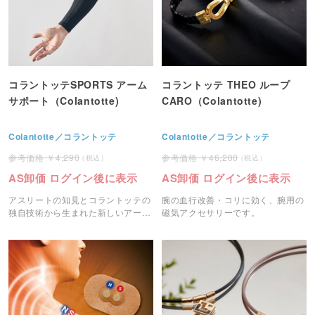
コラントッテSPORTS アーム
コラントッテ THEO ループ
サポート（Colantotte)
CARO（Colantotte)
Colantotte／コラントッテ
Colantotte／コラントッテ
4,290
46,200
AS卸価 ログイン後に表示
AS卸価 ログイン後に表示
アスリートの知見とコラントッテの
腕の血行改善・コリに効く、腕用の
独自技術から生まれた新しいアーム
磁気アクセサリーです。
サポート。