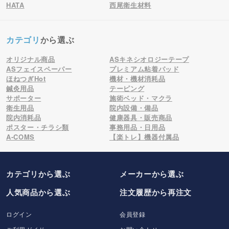
HATA
西尾衛生材料
カテゴリ
から選ぶ
オリジナル商品
ASキネシオロジーテープ
ASフェイスペーパー
プレミアム粘着パッド
ほねつぎHot
機材・機材消耗品
鍼灸用品
テーピング
サポーター
施術ベッド・マクラ
衛生用品
院内設備・備品
院内消耗品
健康器具・販売商品
ポスター・チラシ類
事務用品・日用品
A-COMS
【楽トレ】機器付属品
カテゴリから選ぶ
メーカー
から選ぶ
人気商品から選ぶ
注文履歴から再注文
ログイン
会員登録