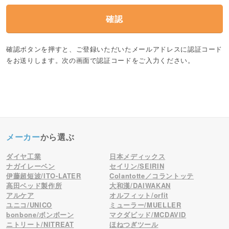
確認
確認ボタンを押すと、ご登録いただいたメールアドレスに認証コード
をお送りします。
次の画面で認証コードをご入力ください。
メーカー
から選ぶ
ダイヤ工業
日本メディックス
ナガイレーベン
セイリン/SEIRIN
伊藤超短波/ITO-LATER
Colantotte／コラントッテ
高田ベッド製作所
大和漢/DAIWAKAN
アルケア
オルフィット/orfit
ユニコ/UNICO
ミューラー/MUELLER
bonbone/ボンボーン
マクダビッド/MCDAVID
ニトリート/NITREAT
ほねつぎツール