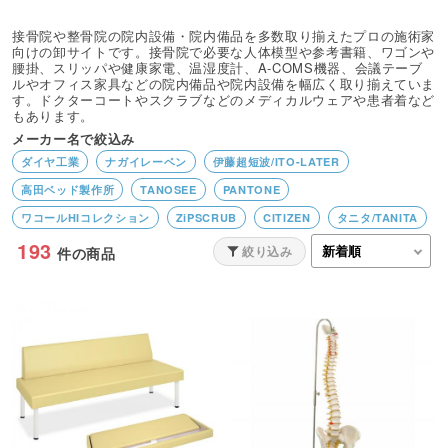
接骨院や整骨院の院内設備・院内備品を多数取り揃えたプロの施術家
向けの卸サイトです。接骨院で必要な人体模型や参考書籍、ワゴンや
腰掛、スリッパや健康家電、温湿度計、A-COMS機器、会議テーブ
ルやオフィス家具などの院内備品や院内設備を幅広く取り揃えていま
す。ドクターコートやスクラブなどのメディカルウェアや患者着など
もあります。
メーカー名で絞込み
ダイヤ工業
ナガイレーベン
伊藤超短波/ITO-LATER
高田ベッド製作所
TANOSEE
PANTONE
ワコールHIコレクション
ZiPSCRUB
CITIZEN
タニタ/TANITA
193
リコー／RICOH
ほねつぎツール
BEAUTY GARAGE
タフリー
絞り込み
件の商品
Finoa／フィノア
KAZEN／カゼン
ミズノ
オムロン/OMRON
IO DATA
アトラストア
アシックス
フクダ電子
日本トリム
A-COMS
FORK/フォーク
MONTBLANC/住商モンブラン
花王
Canon