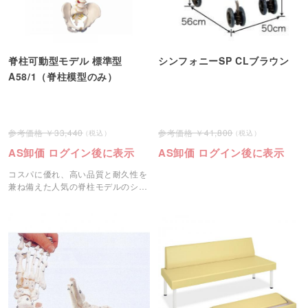
脊柱可動型モデル 標準型
シンフォニーSP CLブラウン
A58/1（脊柱模型のみ）
33,440
41,800
AS卸価 ログイン後に表示
AS卸価 ログイン後に表示
コスパに優れ、高い品質と耐久性を
兼ね備えた人気の脊柱モデルのシリ
ーズです。