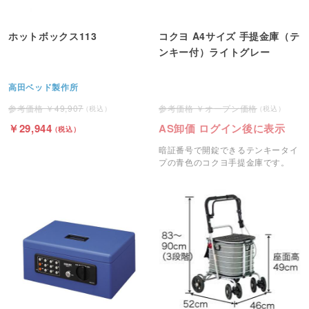
ホットボックス113
コクヨ A4サイズ 手提金庫（テ
ンキー付）ライトグレー
高田ベッド製作所
49,907
オープン価格
29,944
AS卸価 ログイン後に表示
暗証番号で開錠できるテンキータイ
プの青色のコクヨ手提金庫です。