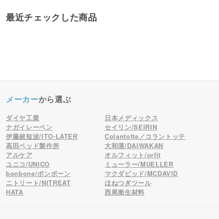
最近チェックした商品
メーカー
から選ぶ
ダイヤ工業
日本メディックス
ナガイレーベン
セイリン/SEIRIN
伊藤超短波/ITO-LATER
Colantotte／コラントッテ
高田ベッド製作所
大和漢/DAIWAKAN
アルケア
オルフィット/orfit
ユニコ/UNICO
ミューラー/MUELLER
bonbone/ボンボーン
マクダビッド/MCDAVID
ニトリート/NITREAT
ほねつぎツール
HATA
西尾衛生材料