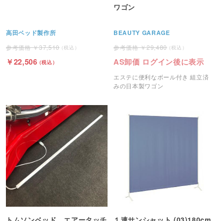
ワゴン
高田ベッド製作所
BEAUTY GARAGE
37,510
29,480
22,506
AS卸価 ログイン後に表示
エステに便利なボール付き 組立済
みの日本製ワゴン
トムソンベッド エアータッチ
１連サンシャット (03)180cm