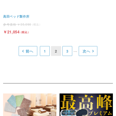
高田ベッド製作所
35,090
21,054
前へ
1
2
3
次へ