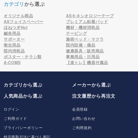
カテゴリ
から選ぶ
オリジナル商品
ASキネシオロジーテープ
ASフェイスペーパー
プレミアム粘着パッド
ほねつぎHot
機材・機材消耗品
鍼灸用品
テーピング
サポーター
施術ベッド・マクラ
衛生用品
院内設備・備品
院内消耗品
健康器具・販売商品
ポスター・チラシ類
事務用品・日用品
A-COMS
【楽トレ】機器付属品
カテゴリから選ぶ
メーカー
から選ぶ
人気商品から選ぶ
注文履歴から再注文
ログイン
会員登録
ご利用ガイド
お問い合わせ
プライバシーポリシー
ご利用規約
特定商取引法に基づく表記