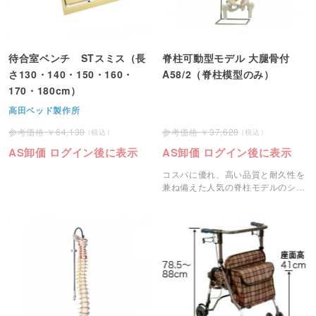
待合室ベンチ STスミス（長
脊柱可動型モデル 大腿骨付
さ130・140・150・160・
A58/2（脊柱模型のみ）
170・180cm）
高田ベッド製作所
64,130
37,620
AS卸価 ログイン後に表示
AS卸価 ログイン後に表示
コスパに優れ、高い品質と耐久性を
兼ね備えた人気の脊柱モデルのシリ
ーズです。