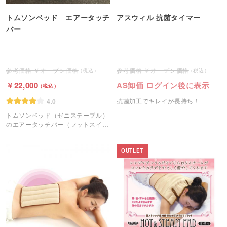
トムソンベッド エアータッチ
アスウィル 抗菌タイマー
バー
オープン価格
オープン価格
22,000
AS卸価 ログイン後に表示
抗菌加工でキレイが長持ち！
4.0
トムソンベッド（ゼニステーブル）
のエアータッチバー（フットスイッ
チ）です。
OUTLET