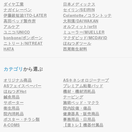
ダイヤ工業
日本メディックス
ナガイレーベン
セイリン/SEIRIN
伊藤超短波/ITO-LATER
Colantotte／コラントッテ
高田ベッド製作所
大和漢/DAIWAKAN
アルケア
オルフィット/orfit
ユニコ/UNICO
ミューラー/MUELLER
bonbone/ボンボーン
マクダビッド/MCDAVID
ニトリート/NITREAT
ほねつぎツール
HATA
西尾衛生材料
カテゴリ
から選ぶ
オリジナル商品
ASキネシオロジーテープ
ASフェイスペーパー
プレミアム粘着パッド
ほねつぎHot
機材・機材消耗品
鍼灸用品
テーピング
サポーター
施術ベッド・マクラ
衛生用品
院内設備・備品
院内消耗品
健康器具・販売商品
ポスター・チラシ類
事務用品・日用品
A-COMS
【楽トレ】機器付属品