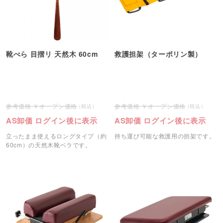
靴べら 目摺リ 天然木 60cm
救護担架（ターポリン製）
オープン価格
オープン価格
AS卸価 ログイン後に表示
AS卸価 ログイン後に表示
立ったまま使えるロングタイプ（約
持ち運び可能な救護用の担架です。
60cm）の天然木靴ベラです。