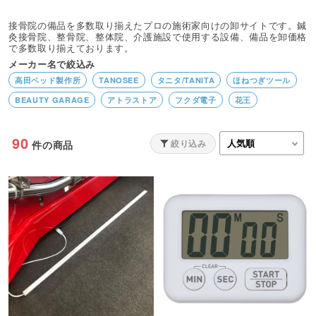
接骨院の備品を多数取り揃えたプロの施術家向けの卸サイトです。鍼
灸接骨院、整骨院、整体院、介護施設で使用する設備、備品を卸価格
で多数取り揃えております。
メーカー名で絞込み
高田ベッド製作所
TANOSEE
タニタ/TANITA
ほねつぎツール
BEAUTY GARAGE
アトラストア
フクダ電子
花王
90
絞り込み
件の商品