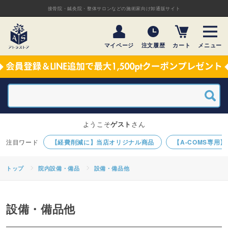
接骨院・鍼灸院・整体サロンなどの施術家向け卸通販サイト
マイページ
注文履歴
カート
メニュー
ようこそ
ゲスト
さん
【経費削減に】当店オリジナル商品
【A-COMS専用
トップ
院内設備・備品
設備・備品他
設備・備品他