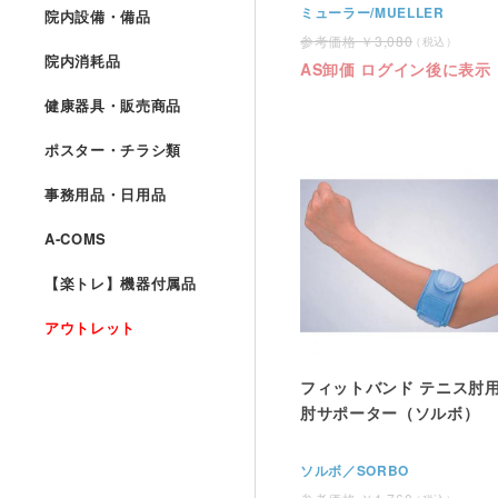
ミューラー/MUELLER
院内設備・備品
3,080
院内消耗品
AS卸価 ログイン後に表示
健康器具・販売商品
ポスター・チラシ類
事務用品・日用品
A-COMS
【楽トレ】機器付属品
アウトレット
フィットバンド テニス肘
肘サポーター（ソルボ）
ソルボ／SORBO