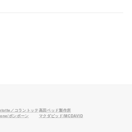
antotte／コラントッテ
高田ベッド製作所
bone/ボンボーン
マクダビッド/MCDAVID