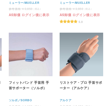
ー）
ミューラー/MUELLER
ミューラー/MUELLER
3,850
3,850
AS卸価 ログイン後に表示
AS卸価 ログイン後に表示
5.0
用
フィットバンド 手首用 手
リストケア・プロ 手首サポ
首サポーター（ソルボ）
ーター（アルケア）
ソルボ／SORBO
アルケア