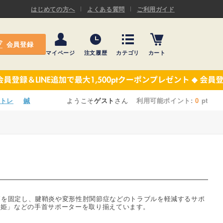
ASキネシオロジーテープ
はじめての方へ
よくある質問
ご利用ガイド
ー
プレミアム粘着パッド
会員登録
機材・機材消耗品
マイページ
注文履歴
カテゴリ
カート
テーピング
ASキネシオロジーテープ
施術ベッド・マクラ
ー
プレミアム粘着パッド
トレ
鍼
ようこそ
ゲスト
さん
利用可能ポイント:
0
pt
院内設備・備品
機材・機材消耗品
健康器具・販売商品
テーピング
事務用品・日用品
施術ベッド・マクラ
【楽トレ】機器付属品
院内設備・備品
節を固定し、腱鞘炎や変形性肘関節症などのトラブルを軽減するサポ
かぐや姫」などの手首サポーターを取り揃えています。
健康器具・販売商品