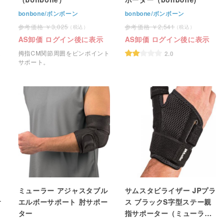
bonbone/ボンボーン
bonbone/ボンボーン
3,025
2,541
AS卸価 ログイン後に表示
AS卸価 ログイン後に表示
定
拇指CM関節周囲をピンポイント
2.0
サポート。
ミューラー アジャスタブル
サムスタビライザー JPプラ
サ
エルボーサポート 肘サポー
ス ブラックS字型ステー親
ター
指サポーター（ミューラ