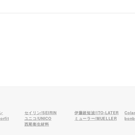
ン
セイリン/SEIRIN
伊藤超短波/ITO-LATER
Col
rfit
ユニコ/UNICO
ミューラー/MUELLER
bon
西尾衛生材料