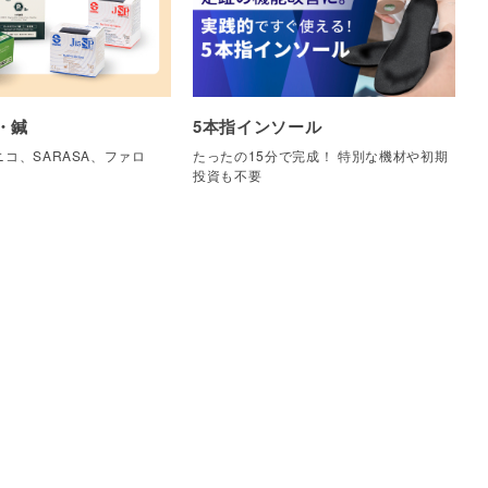
・鍼
5本指インソール
コ、SARASA、ファロ
たったの15分で完成！ 特別な機材や初期
他
投資も不要