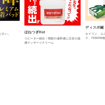
ディスポ鍼
ほねつぎHot
ださい。
セイリン、ユニ
ス、I'SSHIN
リピーター続出！関節の違和感に注目の温
感マッサージクリーム