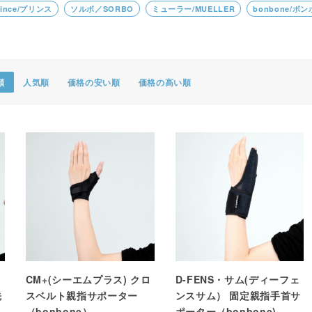
rince/プリンス
ソルボ／SORBO
ミューラー/MUELLER
bonbone/ボ
ポスター・チラシ類
A-COMS
アウトレット
順
人気順
価格の安い順
価格の高い順
CM+(シーエムプラス) クロ
D-FENS・サム(ディーフェ
先
スベルト親指サポーター
ンスサム） 固定親指手首サ
（bonbone）
ポーター（bonbone)