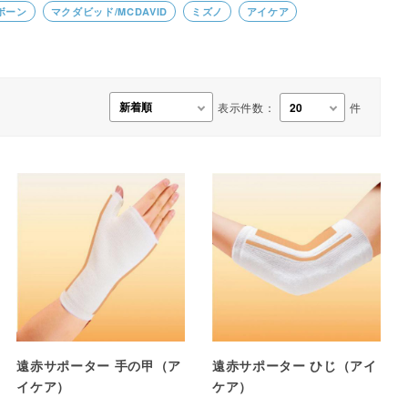
ンボーン
マクダビッド/MCDAVID
ミズノ
アイケア
事務用品・日用品
【楽トレ】機器付属品
表示件数：
件
遠赤サポーター 手の甲（ア
遠赤サポーター ひじ（アイ
イケア）
ケア）