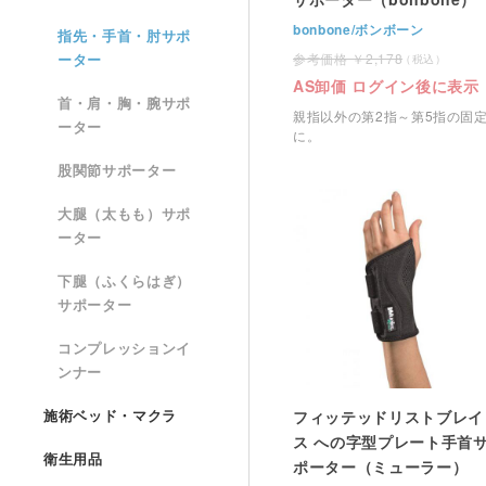
bonbone/ボンボーン
指先・手首・肘サポ
2,178
ーター
AS卸価 ログイン後に表示
首・肩・胸・腕サポ
親指以外の第2指～第5指の固
ーター
に。
股関節サポーター
大腿（太もも）サポ
ーター
下腿（ふくらはぎ）
サポーター
コンプレッションイ
ンナー
施術ベッド・マクラ
フィッテッドリストブレイ
ス への字型プレート手首
衛生用品
ポーター（ミューラー）