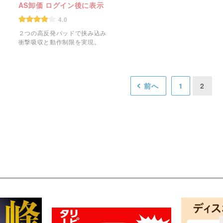
AS卸価 ログイン後に表示
4.0
」
２つの高反発パッドで挟み込み
衝撃吸収と動作制限を実現。
前へ
1
2