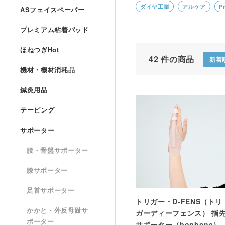
ダイヤ工業
アルケア
P
ASフェイスペーパー
プレミアム粘着パッド
ほねつぎHot
42
件の商品
新着
機材・機材消耗品
鍼灸用品
テーピング
サポーター
腰・骨盤サポーター
膝サポーター
足首サポーター
トリガー・D-FENS（トリ
かかと・外反母趾サ
ガーディーフェンス） 指
ポーター
サポーター（bonbone）