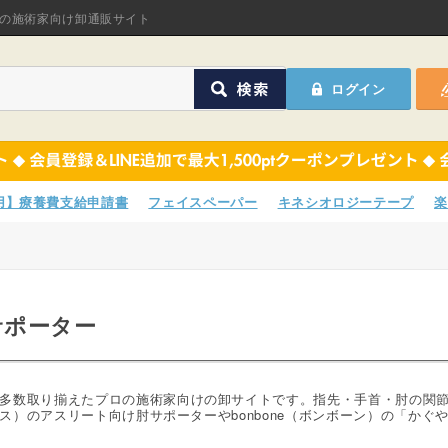
オリジナル商品
の施術家向け卸通販サイト
ASフェイスペーパ
ログイン
ほねつぎHot
鍼灸用品
オリジナル商品
サポーター
ASフェイスペーパ
専用】療養費支給申請書
フェイスペーパー
キネシオロジーテープ
楽
衛生用品
ほねつぎHot
院内消耗品
鍼灸用品
サポーター
ポスター・チラシ類
サポーター
A-COMS
衛生用品
多数取り揃えたプロの施術家向けの卸サイトです。指先・手首・肘の関
リンス）のアスリート向け肘サポーターやbonbone（ボンボーン）の「
アウトレット
院内消耗品