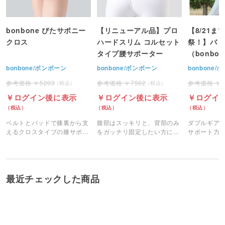
bonbone ぴたサポニー
【リニューアル品】プロ
【8/21ま
クロス
ハードスリム コルセット
祭！】バリ
タイプ腰サポーター
（bonbo
bonbone/ボンボーン
bonbone/ボンボーン
bonbone
5203
7502
ログイン後に表示
ログイン後に表示
ログイ
ベルトとパッドで膝裏から支
腹部はスッキリと、背部のみ
ダブルギア
えるクロスタイプの膝サポー
をガッチリ固定したい方にお
サポート力
ター。
すすめのサポーターです。
ツイストが
に生まれ変
最近チェックした商品