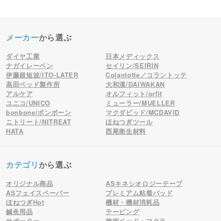
メーカー
から選ぶ
ダイヤ工業
日本メディックス
ナガイレーベン
セイリン/SEIRIN
伊藤超短波/ITO-LATER
Colantotte／コラントッテ
高田ベッド製作所
大和漢/DAIWAKAN
アルケア
オルフィット/orfit
ユニコ/UNICO
ミューラー/MUELLER
bonbone/ボンボーン
マクダビッド/MCDAVID
ニトリート/NITREAT
ほねつぎツール
HATA
西尾衛生材料
カテゴリ
から選ぶ
オリジナル商品
ASキネシオロジーテープ
ASフェイスペーパー
プレミアム粘着パッド
ほねつぎHot
機材・機材消耗品
鍼灸用品
テーピング
サポーター
施術ベッド・マクラ