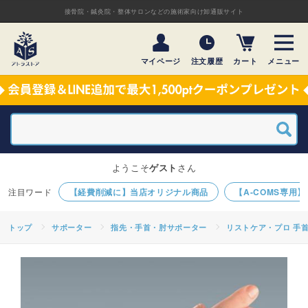
接骨院・鍼灸院・整体サロンなどの施術家向け卸通販サイト
マイページ
注文履歴
カート
メニュー
ようこそ
ゲスト
さん
【経費削減に】当店オリジナル商品
【A-COMS専用
トップ
サポーター
指先・手首・肘サポーター
リストケア・プロ 手