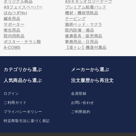
オリジナル商品
ASキネシオロジーテープ
ASフェイスペーパー
プレミアム粘着パッド
ほねつぎHot
機材・機材消耗品
鍼灸用品
テーピング
サポーター
施術ベッド・マクラ
衛生用品
院内設備・備品
院内消耗品
健康器具・販売商品
ポスター・チラシ類
事務用品・日用品
A-COMS
【楽トレ】機器付属品
カテゴリから選ぶ
メーカー
から選ぶ
人気商品から選ぶ
注文履歴から再注文
ログイン
会員登録
ご利用ガイド
お問い合わせ
プライバシーポリシー
ご利用規約
特定商取引法に基づく表記