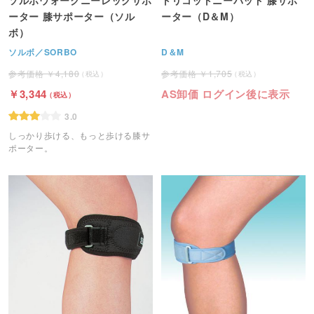
ーター 膝サポーター（ソル
ーター（D＆M）
ボ）
ソルボ／SORBO
D＆M
4,180
1,705
3,344
AS卸価 ログイン後に表示
3.0
しっかり歩ける、もっと歩ける膝サ
ポーター。