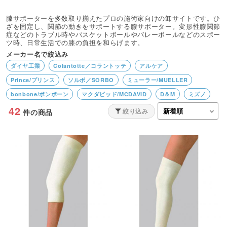
膝サポーターを多数取り揃えたプロの施術家向けの卸サイトです。ひ
ざを固定し、関節の動きをサポートする膝サポーター。変形性膝関節
症などのトラブル時やバスケットボールやバレーボールなどのスポー
ツ時、日常生活での膝の負担を和らげます。
メーカー名で絞込み
ダイヤ工業
Colantotte／コラントッテ
アルケア
Prince/プリンス
ソルボ／SORBO
ミューラー/MUELLER
bonbone/ボンボーン
マクダビッド/MCDAVID
D＆M
ミズノ
42
アイケア
絞り込み
件の商品