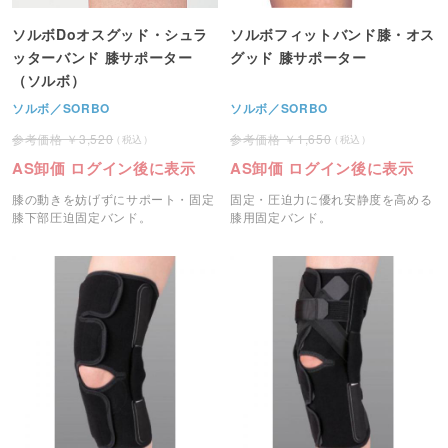
ソルボDoオスグッド・シュラ
ソルボフィットバンド膝・オス
ッターバンド 膝サポーター
グッド 膝サポーター
（ソルボ）
ソルボ／SORBO
ソルボ／SORBO
3,520
1,650
AS卸価 ログイン後に表示
AS卸価 ログイン後に表示
膝の動きを妨げずにサポート・固定
固定・圧迫力に優れ安静度を高める
膝下部圧迫固定バンド。
膝用固定バンド。