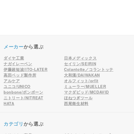
メーカー
から選ぶ
ダイヤ工業
日本メディックス
ナガイレーベン
セイリン/SEIRIN
伊藤超短波/ITO-LATER
Colantotte／コラントッテ
高田ベッド製作所
大和漢/DAIWAKAN
アルケア
オルフィット/orfit
ユニコ/UNICO
ミューラー/MUELLER
bonbone/ボンボーン
マクダビッド/MCDAVID
ニトリート/NITREAT
ほねつぎツール
HATA
西尾衛生材料
カテゴリ
から選ぶ