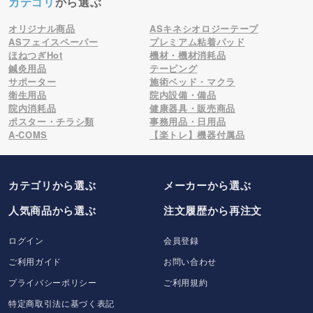
カテゴリ
から選ぶ
オリジナル商品
ASキネシオロジーテープ
ASフェイスペーパー
プレミアム粘着パッド
ほねつぎHot
機材・機材消耗品
鍼灸用品
テーピング
サポーター
施術ベッド・マクラ
衛生用品
院内設備・備品
院内消耗品
健康器具・販売商品
ポスター・チラシ類
事務用品・日用品
A-COMS
【楽トレ】機器付属品
カテゴリから選ぶ
メーカー
から選ぶ
人気商品から選ぶ
注文履歴から再注文
ログイン
会員登録
ご利用ガイド
お問い合わせ
プライバシーポリシー
ご利用規約
特定商取引法に基づく表記