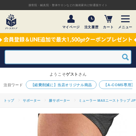
接骨院・鍼灸院・整体サロンなどの施術家向け卸通販サイト
マイページ
注文履歴
カート
メニュー
ようこそ
ゲスト
さん
【経費削減に】当店オリジナル商品
【A-COMS専用
トップ
サポーター
膝サポーター
ミューラー MAXニーストラップ J