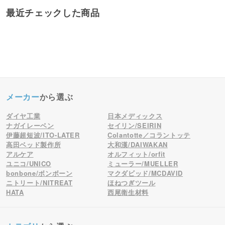
最近チェックした商品
メーカー
から選ぶ
ダイヤ工業
日本メディックス
ナガイレーベン
セイリン/SEIRIN
伊藤超短波/ITO-LATER
Colantotte／コラントッテ
高田ベッド製作所
大和漢/DAIWAKAN
アルケア
オルフィット/orfit
ユニコ/UNICO
ミューラー/MUELLER
bonbone/ボンボーン
マクダビッド/MCDAVID
ニトリート/NITREAT
ほねつぎツール
HATA
西尾衛生材料