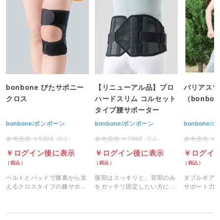
bonbone ぴたサポニー
【リニューアル品】プロ
バリアスツ
クロス
ハードスリム コルセット
（bonbo
タイプ腰サポーター
bonbone/ボンボーン
bonbone/ボンボーン
bonbone
5203
7502
ログイン後に表示
ログイン後に表示
ログイ
ベルトとパッドで膝裏から支
腹部はスッキリと、背部のみ
ダブルギア
えるクロスタイプの膝サポー
をガッチリ固定したい方にお
サポート力
ター。
すすめのサポーターです。
ツイストが
に生まれ変