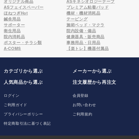
オリジナル商品
ASキネシオロジーテープ
ASフェイスペーパー
プレミアム粘着パッド
ほねつぎHot
機材・機材消耗品
鍼灸用品
テーピング
サポーター
施術ベッド・マクラ
衛生用品
院内設備・備品
院内消耗品
健康器具・販売商品
ポスター・チラシ類
事務用品・日用品
A-COMS
【楽トレ】機器付属品
カテゴリから選ぶ
メーカー
から選ぶ
人気商品から選ぶ
注文履歴から再注文
ログイン
会員登録
ご利用ガイド
お問い合わせ
プライバシーポリシー
ご利用規約
特定商取引法に基づく表記