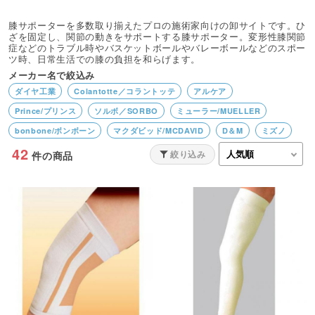
膝サポーターを多数取り揃えたプロの施術家向けの卸サイトです。ひ
ざを固定し、関節の動きをサポートする膝サポーター。変形性膝関節
症などのトラブル時やバスケットボールやバレーボールなどのスポー
ツ時、日常生活での膝の負担を和らげます。
メーカー名で絞込み
ダイヤ工業
Colantotte／コラントッテ
アルケア
Prince/プリンス
ソルボ／SORBO
ミューラー/MUELLER
bonbone/ボンボーン
マクダビッド/MCDAVID
D＆M
ミズノ
42
アイケア
絞り込み
件の商品