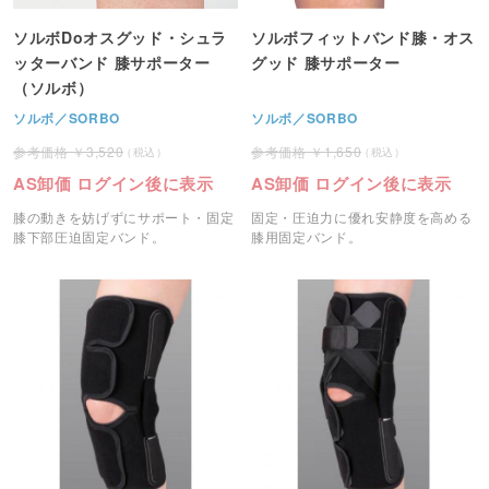
ソルボDoオスグッド・シュラ
ソルボフィットバンド膝・オス
ッターバンド 膝サポーター
グッド 膝サポーター
（ソルボ）
ソルボ／SORBO
ソルボ／SORBO
3,520
1,650
AS卸価 ログイン後に表示
AS卸価 ログイン後に表示
膝の動きを妨げずにサポート・固定
固定・圧迫力に優れ安静度を高める
膝下部圧迫固定バンド。
膝用固定バンド。