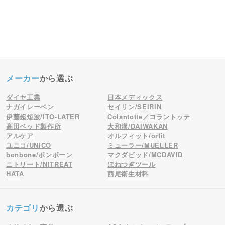
メーカー
から選ぶ
ダイヤ工業
日本メディックス
ナガイレーベン
セイリン/SEIRIN
伊藤超短波/ITO-LATER
Colantotte／コラントッテ
高田ベッド製作所
大和漢/DAIWAKAN
アルケア
オルフィット/orfit
ユニコ/UNICO
ミューラー/MUELLER
bonbone/ボンボーン
マクダビッド/MCDAVID
ニトリート/NITREAT
ほねつぎツール
HATA
西尾衛生材料
カテゴリ
から選ぶ