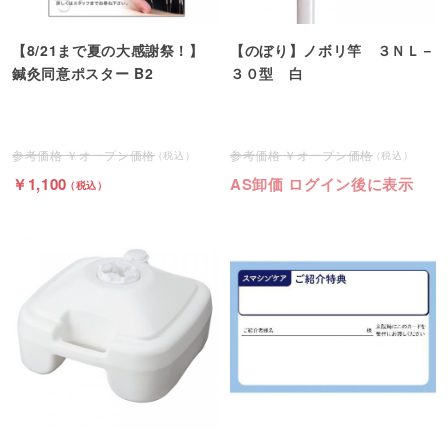
【8/21まで夏の大感謝祭！】
【のぼり】ノボリ竿 ３ＮＬ－
鍼灸同意ポスター B2
３０型 白
オープン価格
オープン価格
1,100
AS卸価 ログイン後に表示