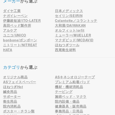
メーカー
から選ぶ
ダイヤ工業
日本メディックス
ナガイレーベン
セイリン/SEIRIN
伊藤超短波/ITO-LATER
Colantotte／コラントッテ
高田ベッド製作所
大和漢/DAIWAKAN
アルケア
オルフィット/orfit
ユニコ/UNICO
ミューラー/MUELLER
bonbone/ボンボーン
マクダビッド/MCDAVID
ニトリート/NITREAT
ほねつぎツール
HATA
西尾衛生材料
カテゴリ
から選ぶ
オリジナル商品
ASキネシオロジーテープ
ASフェイスペーパー
プレミアム粘着パッド
ほねつぎHot
機材・機材消耗品
鍼灸用品
テーピング
サポーター
施術ベッド・マクラ
衛生用品
院内設備・備品
院内消耗品
健康器具・販売商品
ポスター・チラシ類
事務用品・日用品