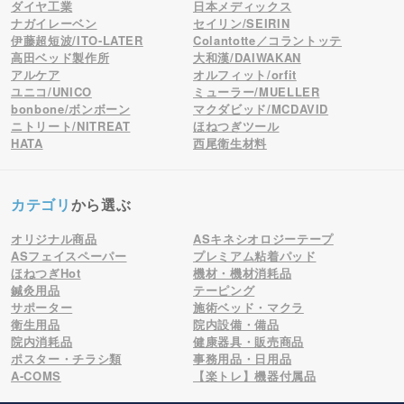
ダイヤ工業
日本メディックス
ナガイレーベン
セイリン/SEIRIN
伊藤超短波/ITO-LATER
Colantotte／コラントッテ
高田ベッド製作所
大和漢/DAIWAKAN
アルケア
オルフィット/orfit
ユニコ/UNICO
ミューラー/MUELLER
bonbone/ボンボーン
マクダビッド/MCDAVID
ニトリート/NITREAT
ほねつぎツール
HATA
西尾衛生材料
カテゴリ
から選ぶ
オリジナル商品
ASキネシオロジーテープ
ASフェイスペーパー
プレミアム粘着パッド
ほねつぎHot
機材・機材消耗品
鍼灸用品
テーピング
サポーター
施術ベッド・マクラ
衛生用品
院内設備・備品
院内消耗品
健康器具・販売商品
ポスター・チラシ類
事務用品・日用品
A-COMS
【楽トレ】機器付属品