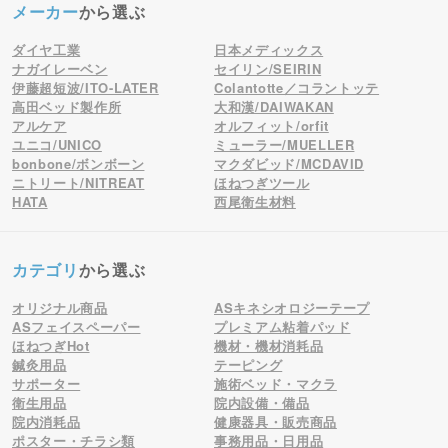
メーカー
から選ぶ
ダイヤ工業
日本メディックス
ナガイレーベン
セイリン/SEIRIN
伊藤超短波/ITO-LATER
Colantotte／コラントッテ
高田ベッド製作所
大和漢/DAIWAKAN
アルケア
オルフィット/orfit
ユニコ/UNICO
ミューラー/MUELLER
bonbone/ボンボーン
マクダビッド/MCDAVID
ニトリート/NITREAT
ほねつぎツール
HATA
西尾衛生材料
カテゴリ
から選ぶ
オリジナル商品
ASキネシオロジーテープ
ASフェイスペーパー
プレミアム粘着パッド
ほねつぎHot
機材・機材消耗品
鍼灸用品
テーピング
サポーター
施術ベッド・マクラ
衛生用品
院内設備・備品
院内消耗品
健康器具・販売商品
ポスター・チラシ類
事務用品・日用品