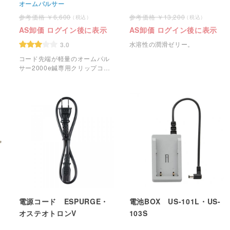
オームパルサー
6,600
13,200
AS卸価 ログイン後に表示
AS卸価 ログイン後に表示
水溶性の潤滑ゼリー。
3.0
コード先端が軽量のオームパル
サー2000e鍼専用クリップコー
ドMK-2 DINです
電源コード ESPURGE・
電池BOX US-101L・US-
オステオトロンV
103S