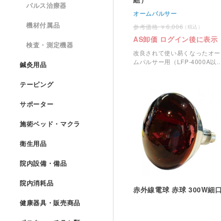
パルス治療器
オームパルサー
機材付属品
6,006
AS卸価 ログイン後に表示
検査・測定機器
改良されて使い易くなったオー
ムパルサー用（LFP-4000A以
鍼灸用品
降）みの虫クリップです。
テーピング
サポーター
施術ベッド・マクラ
衛生用品
院内設備・備品
院内消耗品
赤外線電球 赤球 300W細
健康器具・販売商品