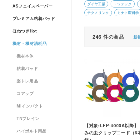
ダイヤ工業
トワテック
ASフェイスペーパー
テクノリンク
ミナト医科学
プレミアム粘着パッド
ほねつぎHot
246
件の商品
新
機材・機材消耗品
機材本体
粘着パッド
楽トレ用品
コアップ
MIインパクト
TNブレイン
【対象:LFP-4000A以降】
ハイボルト用品
みの虫クリップコード（6
組）