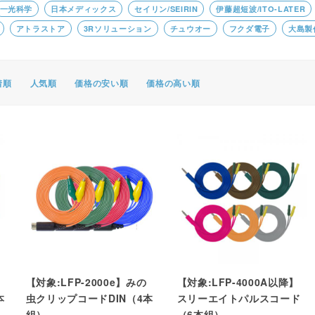
一光科学
日本メディックス
セイリン/SEIRIN
伊藤超短波/ITO-LATER
ポスター・チラシ類
アトラストア
3Rソリューション
チュウオー
フクダ電子
大島製
A-COMS
アウトレット
着順
人気順
価格の安い順
価格の高い順
【対象:LFP-2000e】みの
【対象:LFP-4000A以降】
本
虫クリップコードDIN（4本
スリーエイトパルスコード
組）
（6本組）