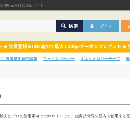
オリジナル商品
の施術家向け卸通販サイト
ASフェイスペーパ
ログイン
ほねつぎHot
鍼灸用品
オリジナル商品
サポーター
ASフェイスペーパ
専用】療養費支給申請書
フェイスペーパー
キネシオロジーテープ
楽
衛生用品
ほねつぎHot
院内消耗品
鍼灸用品
品
ポスター・チラシ類
サポーター
A-COMS
衛生用品
揃えたプロの施術家向けの卸サイトです。鍼灸接骨院の院内で使用する
アウトレット
院内消耗品