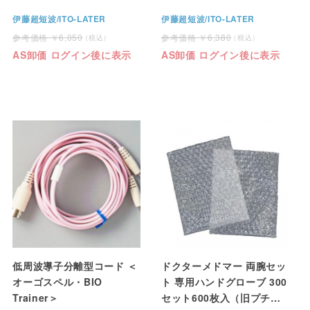
伊藤超短波/ITO-LATER
伊藤超短波/ITO-LATER
6,050
6,380
AS卸価 ログイン後に表示
AS卸価 ログイン後に表示
低周波導子分離型コード ＜
ドクターメドマー 両腕セッ
オーゴスペル・BIO
ト 専用ハンドグローブ 300
Trainer＞
セット600枚入（旧プチプ