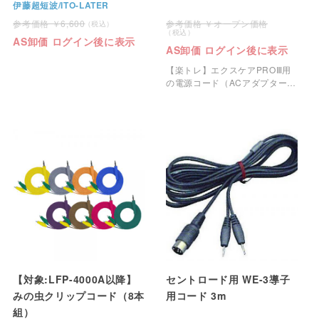
伊藤超短波/ITO-LATER
6,600
オープン価格
AS卸価 ログイン後に表示
AS卸価 ログイン後に表示
【楽トレ】エクスケアPROⅢ用
の電源コード（ACアダプター
DCコード）です。
【対象:LFP-4000A以降】
セントロード用 WE-3導子
みの虫クリップコード（8本
用コード 3m
組）