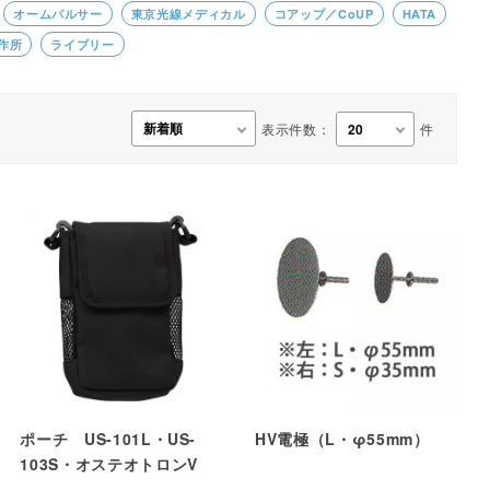
オームパルサー
東京光線メディカル
コアップ／CoUP
HATA
事務用品・日用品
作所
ライブリー
【楽トレ】機器付属品
表示件数：
件
ポーチ US-101L・US-
HV電極（L・φ55mm）
103S・オステオトロンV