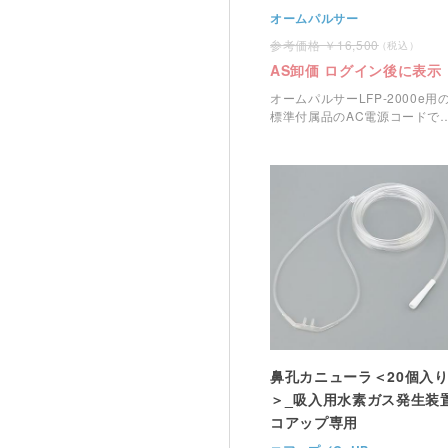
オームパルサー
16,500
AS卸価 ログイン後に表示
オームパルサーLFP-2000e用
標準付属品のAC電源コードで
す。
鼻孔カニューラ＜20個入
＞_吸入用水素ガス発生装
コアップ専用