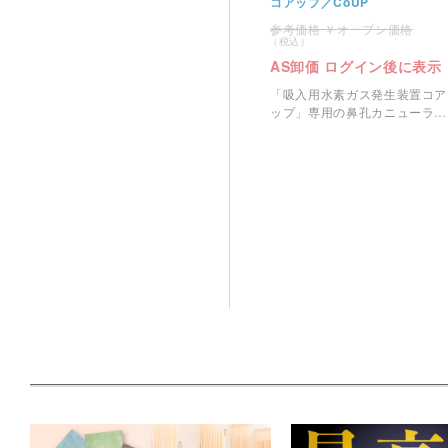
コアップ／CoUP
オープン価格
AS卸価 ログイン後に表示
「吸入用水素ガス発生装置コア
ップ」専用の鼻孔カニューラで
す。