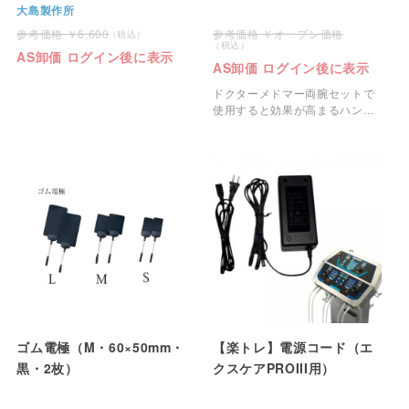
チグローブ）
大島製作所
6,600
オープン価格
AS卸価 ログイン後に表示
AS卸価 ログイン後に表示
ドクターメドマー両腕セットで
使用すると効果が高まるハンド
グローブです。
ゴム電極（M・60×50mm・
【楽トレ】電源コード（エ
黒・2枚）
クスケアPROIII用）