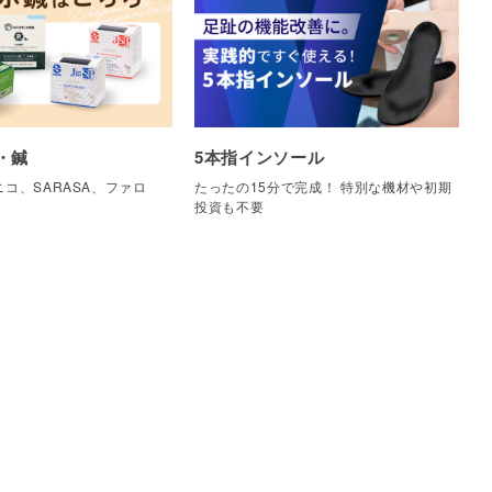
・鍼
5本指インソール
コ、SARASA、ファロ
たったの15分で完成！ 特別な機材や初期
他
投資も不要