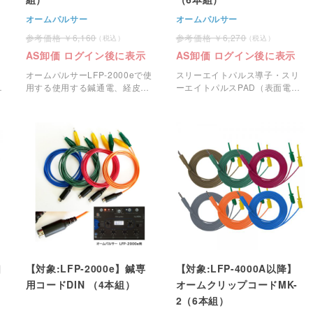
オームパルサー
オームパルサー
6,160
6,270
AS卸価 ログイン後に表示
AS卸価 ログイン後に表示
オームパルサーLFP-2000eで使
スリーエイトパルス導子・スリ
用する使用する鍼通電、経皮通
ーエイトパルスPAD（表面電
電用のクリップコード（4本組）
極）専用の出力コードです。
です。
口
【対象:LFP-2000e】鍼専
【対象:LFP-4000A以降】
用コードDIN （4本組）
オームクリップコードMK-
2（6本組）