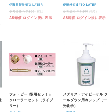
伊藤超短波/ITO-LATER
伊藤超短波/ITO-LATER
7,260
7,260
AS卸価 ログイン後に表示
AS卸価 ログイン後に表示
の
り
フォトピーII型用セラミッ
メダリストアイピーゲル ク
置
クローラーセット（ライブ
ールダウン用冷シップ（一
リー）
光化学）