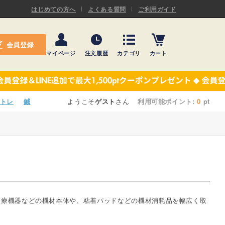
ASキネシオロジーテープ
はじめての方へ
よくある質問
ご利用ガイド
ー
プレミアム粘着パッド
会員登録
機材・機材消耗品
マイページ
注文履歴
カテゴリ
カート
テーピング
ASキネシオロジーテープ
施術ベッド・マクラ
ー
プレミアム粘着パッド
トレ
鍼
ようこそ
ゲスト
さん
利用可能ポイント:
0
pt
院内設備・備品
機材・機材消耗品
健康器具・販売商品
テーピング
事務用品・日用品
施術ベッド・マクラ
【楽トレ】機器付属品
院内設備・備品
医療機器などの機材本体や、粘着パッドなどの機材消耗品を幅広く取
健康器具・販売商品