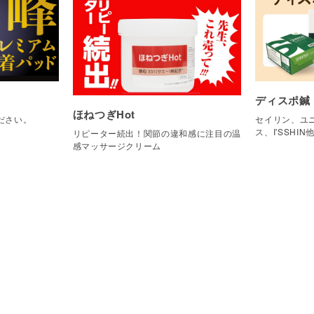
ディスポ鍼
ほねつぎHot
ださい。
セイリン、ユニ
ス、I'SSHIN
リピーター続出！関節の違和感に注目の温
感マッサージクリーム