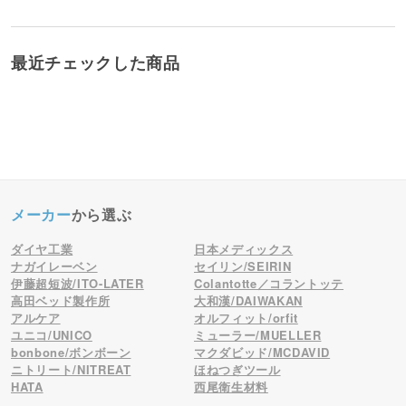
最近チェックした商品
メーカー
から選ぶ
ダイヤ工業
日本メディックス
ナガイレーベン
セイリン/SEIRIN
伊藤超短波/ITO-LATER
Colantotte／コラントッテ
高田ベッド製作所
大和漢/DAIWAKAN
アルケア
オルフィット/orfit
ユニコ/UNICO
ミューラー/MUELLER
bonbone/ボンボーン
マクダビッド/MCDAVID
ニトリート/NITREAT
ほねつぎツール
HATA
西尾衛生材料