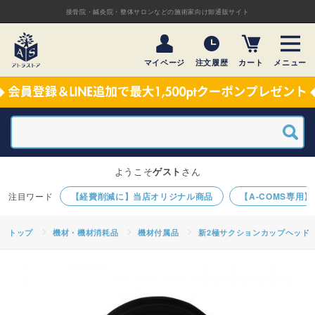
接骨院・鍼灸院・整体サロンなどの施術家向け卸通販サイト
マイページ
注文履歴
カート
メニュー
ようこそ
ゲスト
さん
【経費削減に】当店オリジナル商品
【A-COMS専用
トップ
機材・機材消耗品
機材付属品
新2極サクションカップヘッド