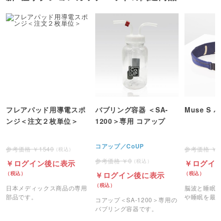
フレアパッド用導電スポ
バブリング容器 ＜SA-
Muse S 
ンジ＜注文２枚単位＞
1200＞専用 コアップ
コアップ／CoUP
1540
0
ログイン後に表示
ログイ
ログイン後に表示
日本メディックス商品の専用
脳波と睡眠
部品です。
や睡眠を最適
コアップ＜SA-1200＞専用の
S」のバンド
バブリング容器です。