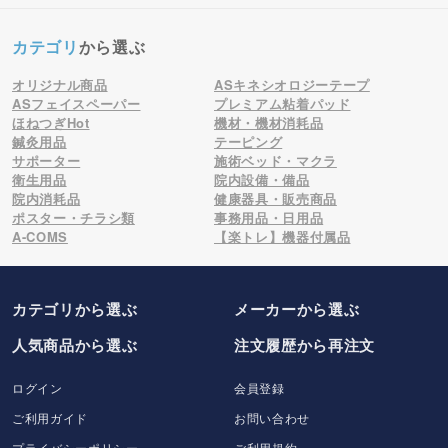
カテゴリ
から選ぶ
オリジナル商品
ASキネシオロジーテープ
ASフェイスペーパー
プレミアム粘着パッド
ほねつぎHot
機材・機材消耗品
鍼灸用品
テーピング
サポーター
施術ベッド・マクラ
衛生用品
院内設備・備品
院内消耗品
健康器具・販売商品
ポスター・チラシ類
事務用品・日用品
A-COMS
【楽トレ】機器付属品
カテゴリから選ぶ
メーカー
から選ぶ
人気商品から選ぶ
注文履歴から再注文
ログイン
会員登録
ご利用ガイド
お問い合わせ
プライバシーポリシー
ご利用規約