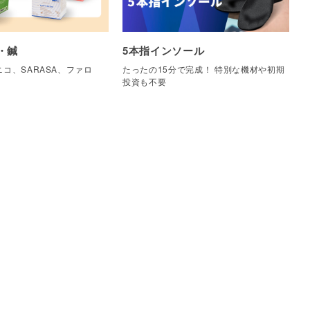
・鍼
5本指インソール
コ、SARASA、ファロ
たったの15分で完成！ 特別な機材や初期
他
投資も不要