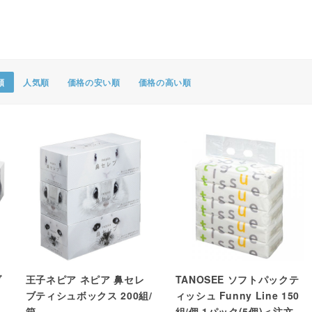
ポスター・チラシ類
A-COMS
アウトレット
順
人気順
価格の安い順
価格の高い順
ブ
王子ネピア ネピア 鼻セレ
TANOSEE ソフトパックテ
ブティシュボックス 200組/
ィッシュ Funny Line 150
箱
組/個 1パック(5個)＜注文2