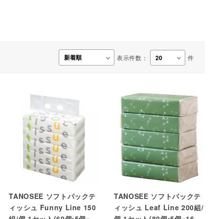
事務用品・日用品
【楽トレ】機器付属品
表示件数：
件
TANOSEE ソフトパックテ
TANOSEE ソフトパックテ
ィッシュ Funny Line 150
ィッシュ Leaf Line 200組/
組/個 1セット(60個:5個×12
個 1セット(80個:5個×16パ