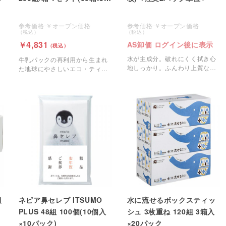
×12パック)
オープン価格
オープン価格
4,831
AS卸価 ログイン後に表示
水が主成分。破れにくく拭き心
牛乳パックの再利用から生まれ
地しっかり。ふんわり上質な不
た地球にやさしいエコ・ティッ
織布を使用。
シュ。
組
ネピア鼻セレブ ITSUMO
水に流せるボックスティッ
PLUS 48組 100個(10個入
シュ 3枚重ね 120組 3箱入
×10パック)
×20パック