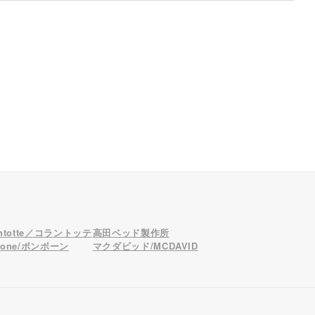
antotte／コラントッテ
高田ベッド製作所
bone/ボンボーン
マクダビッド/MCDAVID