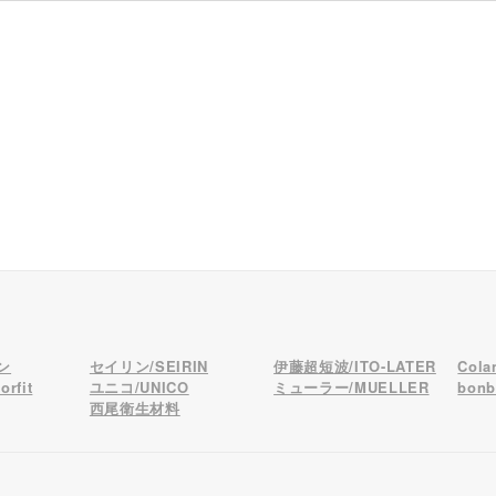
ン
セイリン/SEIRIN
伊藤超短波/ITO-LATER
Col
rfit
ユニコ/UNICO
ミューラー/MUELLER
bon
西尾衛生材料