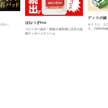
ディスポ鍼
ほねつぎHot
ださい。
セイリン、ユニ
ス、I'SSHIN
リピーター続出！関節の違和感に注目の温
感マッサージクリーム