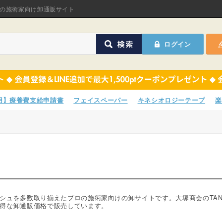
オリジナル商品
の施術家向け卸通販サイト
ASフェイスペーパ
ログイン
ほねつぎHot
鍼灸用品
オリジナル商品
サポーター
ASフェイスペーパ
専用】療養費支給申請書
フェイスペーパー
キネシオロジーテープ
楽
衛生用品
ほねつぎHot
院内消耗品
鍼灸用品
ポスター・チラシ類
サポーター
A-COMS
衛生用品
シュを多数取り揃えたプロの施術家向けの卸サイトです。大塚商会のTAN
得な卸通販価格で販売しています。
アウトレット
院内消耗品