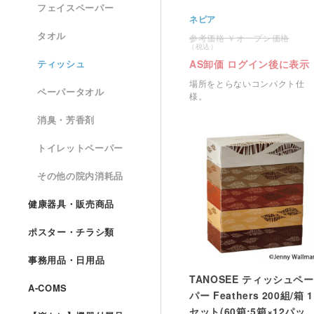
フェイスペーパー
ネピア
タオル
オープン価格
AS卸価 ログイン後に表示
ティッシュ
場所をとらないコンパクト仕
ペーパータオル
様。
消臭・芳香剤
トイレットペーパー
その他の院内消耗品
健康器具・販売商品
ポスター・チラシ類
事務用品・日用品
TANOSEE ティッシュペー
A-COMS
パー Feathers 200組/箱 1
セット(60箱:5箱×12パッ