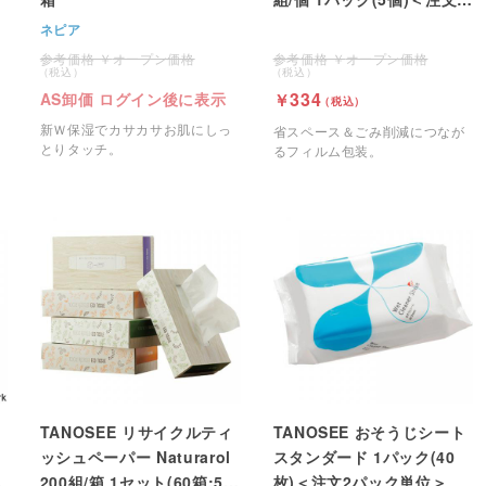
パック単位＞
ネピア
オープン価格
オープン価格
334
AS卸価 ログイン後に表示
新Ｗ保湿でカサカサお肌にしっ
省スペース＆ごみ削減につなが
とりタッチ。
るフィルム包装。
TANOSEE リサイクルティ
TANOSEE おそうじシート
ッシュペーパー Naturarol
スタンダード 1パック(40
200組/箱 1セット(60箱:5箱
枚)＜注文2パック単位＞