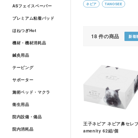
ネピア
TANOSEE
ASフェイスペーパー
プレミアム粘着パッド
ほねつぎHot
18
件の商品
新着
機材・機材消耗品
鍼灸用品
テーピング
サポーター
施術ベッド・マクラ
衛生用品
院内設備・備品
王子ネピア ネピア鼻セレ
院内消耗品
amenity 62組/個