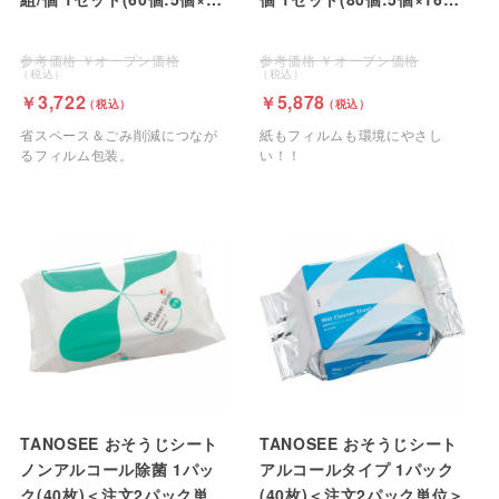
パック)
ック)
オープン価格
オープン価格
3,722
5,878
省スペース＆ごみ削減につなが
紙もフィルムも環境にやさし
るフィルム包装。
い！！
TANOSEE おそうじシート
TANOSEE おそうじシート
ノンアルコール除菌 1パッ
アルコールタイプ 1パック
ク(40枚)＜注文2パック単位
(40枚)＜注文2パック単位＞