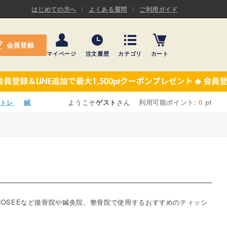
ASキネシオロジーテープ
はじめての方へ
よくある質問
ご利用ガイド
ー
プレミアム粘着パッド
会員登録
機材・機材消耗品
マイページ
注文履歴
カテゴリ
カート
テーピング
ASキネシオロジーテープ
施術ベッド・マクラ
ー
プレミアム粘着パッド
トレ
鍼
ようこそ
ゲスト
さん
利用可能ポイント:
0
pt
院内設備・備品
機材・機材消耗品
健康器具・販売商品
テーピング
事務用品・日用品
施術ベッド・マクラ
【楽トレ】機器付属品
院内設備・備品
OSEEなど接骨院や鍼灸院、整骨院で使用するおすすめのティッシ
健康器具・販売商品