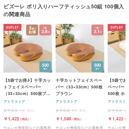
ビズーレ ポリ入りハーフティッシュ50組 100個入
の関連商品
【5袋でお得♪】十字カッ
十字カットフェイスペー
【5袋でお
トフェイスペーパー
パー（33×33cm）500枚
ペーパー（4
（33×33cm）500枚ブラ
ブラウン
500枚 ホ
ウン
アトラストア
アトラストア
アトラスト
0
0
1,422
1,580
1,422
サロンや整骨院などの業務用
サロンや整骨院などの業務用
サロンや整