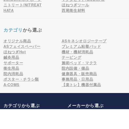
ニトリート/NITREAT
ほねつぎツール
HATA
西尾衛生材料
カテゴリ
から選ぶ
オリジナル商品
ASキネシオロジーテープ
ASフェイスペーパー
プレミアム粘着パッド
ほねつぎHot
機材・機材消耗品
鍼灸用品
テーピング
サポーター
施術ベッド・マクラ
衛生用品
院内設備・備品
院内消耗品
健康器具・販売商品
ポスター・チラシ類
事務用品・日用品
A-COMS
【楽トレ】機器付属品
カテゴリから選ぶ
メーカー
から選ぶ
人気商品から選ぶ
注文履歴から再注文
ログイン
会員登録