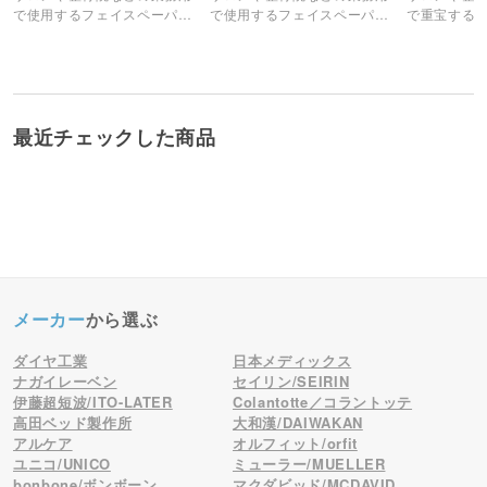
で使用するフェイスペーパー
で使用するフェイスペーパー
で重宝する
（十字カット）です。
（十字カット）です。
（ピローシ
最近チェックした商品
メーカー
から選ぶ
ダイヤ工業
日本メディックス
ナガイレーベン
セイリン/SEIRIN
伊藤超短波/ITO-LATER
Colantotte／コラントッテ
高田ベッド製作所
大和漢/DAIWAKAN
アルケア
オルフィット/orfit
ユニコ/UNICO
ミューラー/MUELLER
bonbone/ボンボーン
マクダビッド/MCDAVID