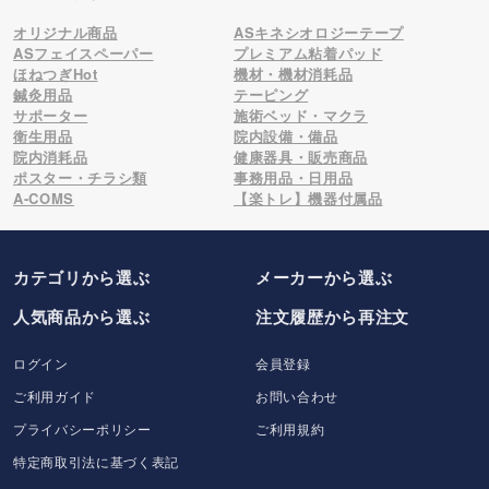
オリジナル商品
ASキネシオロジーテープ
ASフェイスペーパー
プレミアム粘着パッド
ほねつぎHot
機材・機材消耗品
鍼灸用品
テーピング
サポーター
施術ベッド・マクラ
衛生用品
院内設備・備品
院内消耗品
健康器具・販売商品
ポスター・チラシ類
事務用品・日用品
A-COMS
【楽トレ】機器付属品
カテゴリから選ぶ
メーカー
から選ぶ
人気商品から選ぶ
注文履歴から再注文
ログイン
会員登録
ご利用ガイド
お問い合わせ
プライバシーポリシー
ご利用規約
特定商取引法に基づく表記