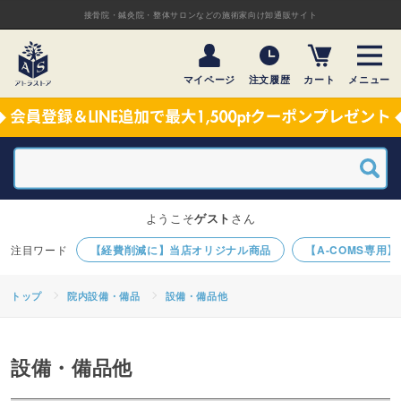
接骨院・鍼灸院・整体サロンなどの施術家向け卸通販サイト
マイページ
注文履歴
カート
メニュー
ようこそ
ゲスト
さん
【経費削減に】当店オリジナル商品
【A-COMS専用
トップ
院内設備・備品
設備・備品他
設備・備品他