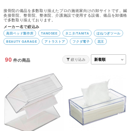
接骨院の備品を多数取り揃えたプロの施術家向けの卸サイトです。鍼
灸接骨院、整骨院、整体院、介護施設で使用する設備、備品を卸価格
で多数取り揃えております。
メーカー名で絞込み
高田ベッド製作所
TANOSEE
タニタ/TANITA
ほねつぎツール
BEAUTY GARAGE
アトラストア
フクダ電子
花王
90
絞り込み
件の商品