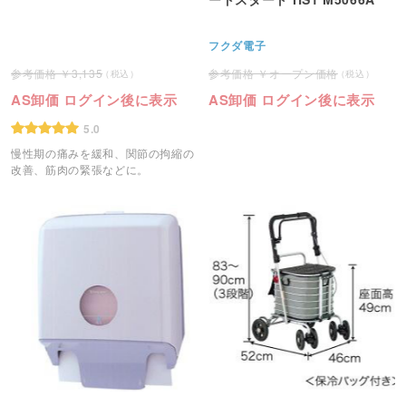
フクダ電子
3,135
オープン価格
AS卸価 ログイン後に表示
AS卸価 ログイン後に表示
5.0
慢性期の痛みを緩和、関節の拘縮の
改善、筋肉の緊張などに。