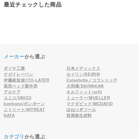
最近チェックした商品
メーカー
から選ぶ
ダイヤ工業
日本メディックス
ナガイレーベン
セイリン/SEIRIN
伊藤超短波/ITO-LATER
Colantotte／コラントッテ
高田ベッド製作所
大和漢/DAIWAKAN
アルケア
オルフィット/orfit
ユニコ/UNICO
ミューラー/MUELLER
bonbone/ボンボーン
マクダビッド/MCDAVID
ニトリート/NITREAT
ほねつぎツール
HATA
西尾衛生材料
カテゴリ
から選ぶ