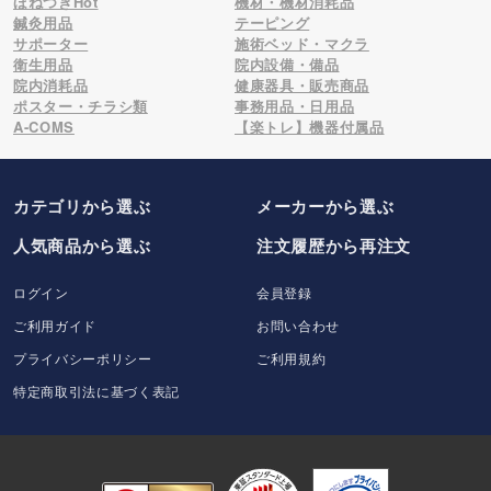
ほねつぎHot
機材・機材消耗品
鍼灸用品
テーピング
サポーター
施術ベッド・マクラ
衛生用品
院内設備・備品
院内消耗品
健康器具・販売商品
ポスター・チラシ類
事務用品・日用品
A-COMS
【楽トレ】機器付属品
カテゴリから選ぶ
メーカー
から選ぶ
人気商品から選ぶ
注文履歴から再注文
ログイン
会員登録
ご利用ガイド
お問い合わせ
プライバシーポリシー
ご利用規約
特定商取引法に基づく表記