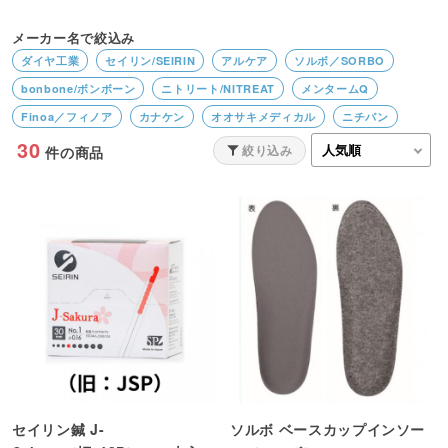
メーカー名で絞込み
ダイヤ工業
セイリン/SEIRIN
アルケア
ソルボ／SORBO
bonbone/ボンボーン
ニトリート/NITREAT
メンタームQ
Finoa／フィノア
カナケン
オオサキメディカル
ニチバン
30
小林老舗
絞り込み
件の商品
セイリン鍼 J-
ソルボ ベースカップインソー