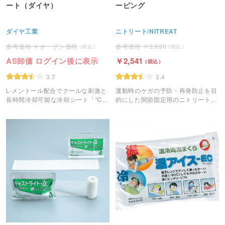
ート（ダイヤ）
ーピング
ダイヤ工業
ニトリート/NITREAT
オープン価格
3,630
AS卸価 ログイン後に表示
2,541
3.7
3.4
L-メントール配合でクールな刺激と
運動時のケガの予防・再発防止を目
長時間冷却可能な冷却シート「℃・
的にした関節固定用のニトリートブ
Cool(ド･クール) 」。
ランドのホワイトテープ（非伸縮テ
ーピング）テープです。