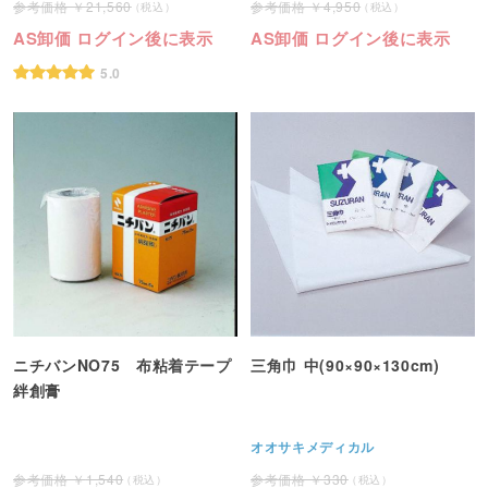
21,560
4,950
AS卸価 ログイン後に表示
AS卸価 ログイン後に表示
5.0
ニチバンNO75 布粘着テープ
三角巾 中(90×90×130cm)
絆創膏
オオサキメディカル
1,540
330