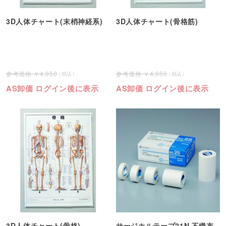
3D人体チャート(末梢神経系)
3D人体チャート(骨格筋)
4,950
4,950
AS卸価 ログイン後に表示
AS卸価 ログイン後に表示
3D人体チャート(骨格)
サージカルテープ21N 不織布