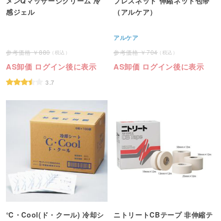
メンQマッサージクリーム 冷
プレスネット 伸縮ネット包帯
感ジェル
（アルケア）
アルケア
880
704
AS卸価 ログイン後に表示
AS卸価 ログイン後に表示
3.7
℃・Cool(ド・クール) 冷却シ
ニトリートCBテープ 非伸縮テ