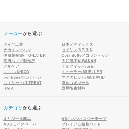
メーカー
から選ぶ
ダイヤ工業
日本メディックス
ナガイレーベン
セイリン/SEIRIN
伊藤超短波/ITO-LATER
Colantotte／コラントッテ
高田ベッド製作所
大和漢/DAIWAKAN
アルケア
オルフィット/orfit
ユニコ/UNICO
ミューラー/MUELLER
bonbone/ボンボーン
マクダビッド/MCDAVID
ニトリート/NITREAT
ほねつぎツール
HATA
西尾衛生材料
カテゴリ
から選ぶ
オリジナル商品
ASキネシオロジーテープ
ASフェイスペーパー
プレミアム粘着パッド