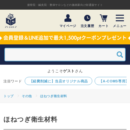
接骨院・鍼灸院・整体サロンなどの施術家向け卸通販サイト
マイページ
注文履歴
カート
メニュー
ようこそ
ゲスト
さん
【経費削減に】当店オリジナル商品
【A-COMS専用
トップ
その他
ほねつぎ衛生材料
ほねつぎ衛生材料