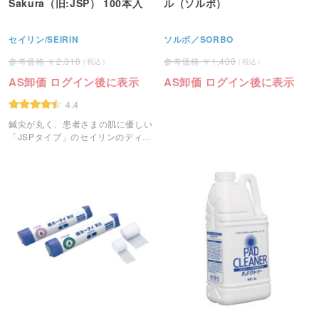
Sakura（旧:JSP） 100本入
ル（ソルボ）
セイリン/SEIRIN
ソルボ／SORBO
2,310
1,430
AS卸価 ログイン後に表示
AS卸価 ログイン後に表示
4.4
鍼尖が丸く、患者さまの肌に優しい
「JSPタイプ」のセイリンのディス
ポ鍼です。