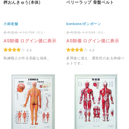
桝おんきゅう(本体)
ベリーラップ 骨盤ベルト
小林老舗
bonbone/ボンボーン
10,780
4,598
AS卸価 ログイン後に表示
AS卸価 ログイン後に表示
4.0
4.0
熟練職人が作る高級な箱灸。
多用途に使え、通気性のある伸縮ベ
ルトです。