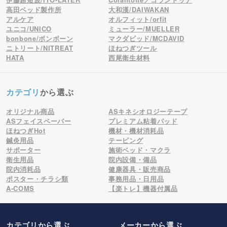
高田ベッド製作所
大和漢/DAIWAKAN
アルケア
オルフィット/orfit
ユニコ/UNICO
ミューラー/MUELLER
bonbone/ボンボーン
マクダビッド/MCDAVID
ニトリート/NITREAT
ほねつぎツール
HATA
西尾衛生材料
カテゴリ
から選ぶ
オリジナル商品
ASキネシオロジーテープ
ASフェイスペーパー
プレミアム粘着パッド
ほねつぎHot
機材・機材消耗品
鍼灸用品
テーピング
サポーター
施術ベッド・マクラ
衛生用品
院内設備・備品
院内消耗品
健康器具・販売商品
ポスター・チラシ類
事務用品・日用品
A-COMS
【楽トレ】機器付属品
カテゴリから選ぶ
メーカー
から選ぶ