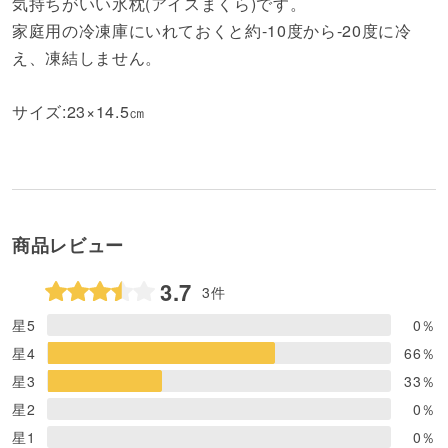
気持ちがいい氷枕(アイスまくら)です。
家庭用の冷凍庫にいれておくと約-10度から-20度に冷
え、凍結しません。
サイズ:23×14.5㎝
商品レビュー
3.7
3件
星5
0
％
星4
66
％
星3
33
％
星2
0
％
星1
0
％