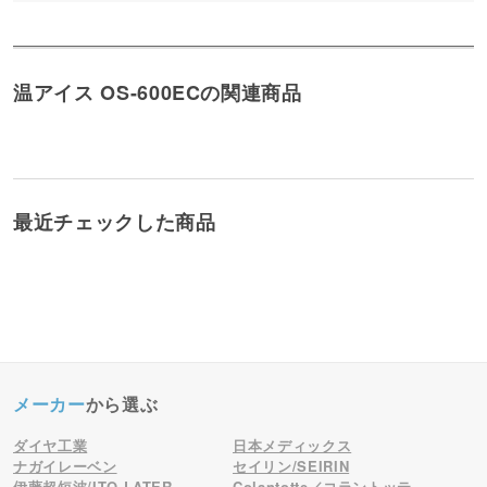
ホガリスウェット 長野県 2022/02/15 16:29
温アイス OS-600ECの関連商品
最近チェックした商品
メーカー
から選ぶ
ダイヤ工業
日本メディックス
ナガイレーベン
セイリン/SEIRIN
伊藤超短波/ITO-LATER
Colantotte／コラントッテ