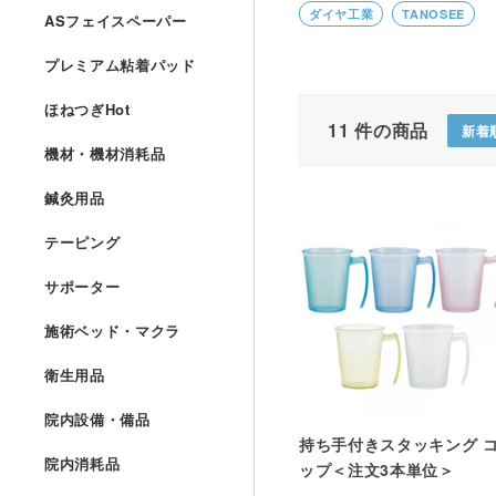
ダイヤ工業
TANOSEE
ASフェイスペーパー
プレミアム粘着パッド
ほねつぎHot
11
件の商品
新着
機材・機材消耗品
鍼灸用品
テーピング
サポーター
施術ベッド・マクラ
衛生用品
院内設備・備品
持ち手付きスタッキング 
院内消耗品
ップ＜注文3本単位＞