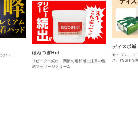
ディスポ鍼
ほねつぎHot
ださい。
セイリン、ユニ
ス、I'SSHIN
リピーター続出！関節の違和感に注目の温
感マッサージクリーム