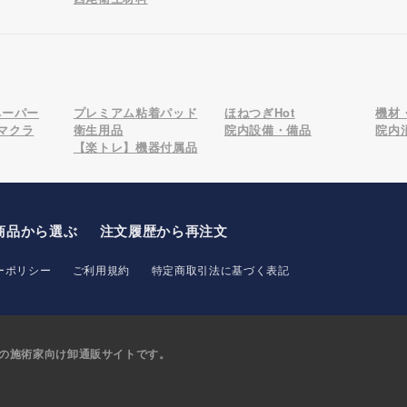
ペーパー
プレミアム粘着パッド
ほねつぎHot
機材
マクラ
衛生用品
院内設備・備品
院内
【楽トレ】機器付属品
商品から選ぶ
注文履歴から再注文
ーポリシー
ご利用規約
特定商取引法に基づく表記
の
施術家向け卸通販サイトです。