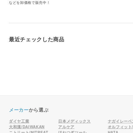
などを卸価格で販売中！
最近チェックした商品
メーカー
から選ぶ
ダイヤ工業
日本メディックス
ナガイレーベ
大和漢/DAIWAKAN
アルケア
オルフィット/o
ニトリート/NITREAT
ほねつぎツール
HATA