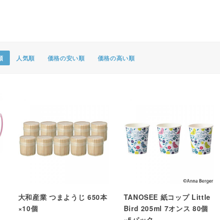
ポスター・チラシ類
A-COMS
アウトレット
順
人気順
価格の安い順
価格の高い順
コ
大和産業 つまようじ 650本
TANOSEE 紙コップ Little
×10個
Bird 205ml 7オンス 80個
×5パック