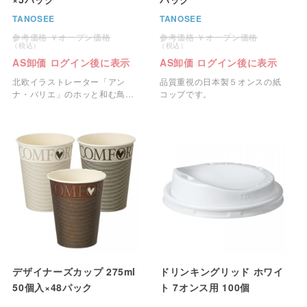
TANOSEE
TANOSEE
オープン価格
オープン価格
AS卸価 ログイン後に表示
AS卸価 ログイン後に表示
北欧イラストレーター「アン
品質重視の日本製５オンスの紙
ナ・バリエ」のホッと和む鳥の
コップです。
パターンをあしらったお洒落な
紙コップです。
デザイナーズカップ 275ml
ドリンキングリッド ホワイ
50個入×48パック
ト 7オンス用 100個