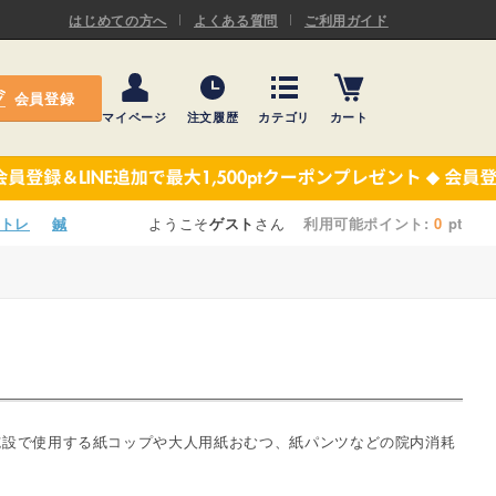
ASキネシオロジーテープ
はじめての方へ
よくある質問
ご利用ガイド
ー
プレミアム粘着パッド
会員登録
機材・機材消耗品
マイページ
注文履歴
カテゴリ
カート
テーピング
ASキネシオロジーテープ
施術ベッド・マクラ
ー
プレミアム粘着パッド
トレ
鍼
ようこそ
ゲスト
さん
利用可能ポイント:
0
pt
院内設備・備品
機材・機材消耗品
健康器具・販売商品
テーピング
事務用品・日用品
施術ベッド・マクラ
【楽トレ】機器付属品
院内設備・備品
施設で使用する紙コップや大人用紙おむつ、紙パンツなどの院内消耗
健康器具・販売商品