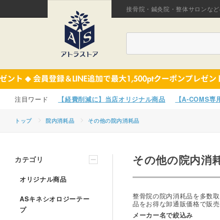
接骨院・鍼灸院・整体サロンなど
【経費削減に】当店オリジナル商品
【A-COMS
トップ
院内消耗品
その他の院内消耗品
その他の院内消
カテゴリ
オリジナル商品
整骨院の院内消耗品を多数取
ASキネシオロジーテー
品をお得な卸通販価格で販売
プ
メーカー名で絞込み