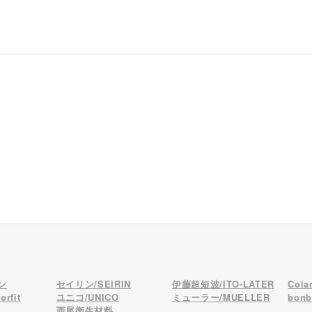
ン
セイリン/SEIRIN
伊藤超短波/ITO-LATER
Col
rfit
ユニコ/UNICO
ミューラー/MUELLER
bon
西尾衛生材料