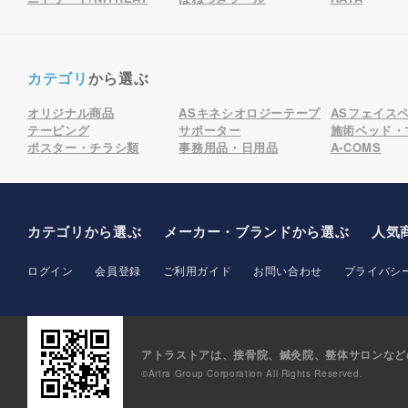
カテゴリ
から選ぶ
オリジナル商品
ASキネシオロジーテープ
ASフェイス
テーピング
サポーター
施術ベッド・
ポスター・チラシ類
事務用品・日用品
A-COMS
カテゴリから選ぶ
メーカー
・ブランド
から選ぶ
人気
ログイン
会員登録
ご利用ガイド
お問い合わせ
プライバシ
アトラストアは、接骨院、鍼灸院、整体サロンなど
©Artra Group Corporation All Rights Reserved.