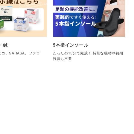
・鍼
5本指インソール
コ、SARASA、ファロ
たったの15分で完成！ 特別な機材や初期
他
投資も不要