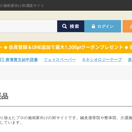
オリジナル商品
の施術家向け卸通販サイト
ASフェイスペーパ
ログイン
ほねつぎHot
鍼灸用品
オリジナル商品
サポーター
ASフェイスペーパ
専用】療養費支給申請書
フェイスペーパー
キネシオロジーテープ
楽
衛生用品
ほねつぎHot
院内消耗品
鍼灸用品
耗品
ポスター・チラシ類
サポーター
A-COMS
衛生用品
り揃えたプロの施術家向けの卸サイトです。鍼灸接骨院や整体院、介護
しています。
アウトレット
院内消耗品