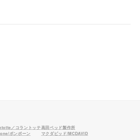
antotte／コラントッテ
高田ベッド製作所
bone/ボンボーン
マクダビッド/MCDAVID