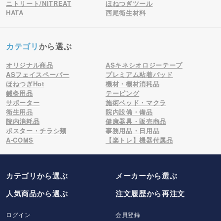
ニトリート/NITREAT
ほねつぎツール
HATA
西尾衛生材料
カテゴリ
から選ぶ
オリジナル商品
ASキネシオロジーテープ
ASフェイスペーパー
プレミアム粘着パッド
ほねつぎHot
機材・機材消耗品
鍼灸用品
テーピング
サポーター
施術ベッド・マクラ
衛生用品
院内設備・備品
院内消耗品
健康器具・販売商品
ポスター・チラシ類
事務用品・日用品
A-COMS
【楽トレ】機器付属品
カテゴリから選ぶ
メーカー
から選ぶ
人気商品から選ぶ
注文履歴から再注文
ログイン
会員登録