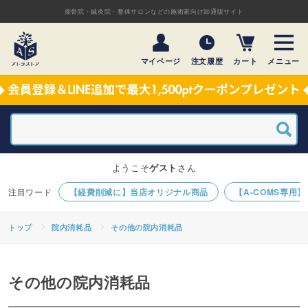
接骨院・鍼灸院・整体サロンなどの施術家向け卸通販サイト
マイページ
注文履歴
カート
メニュー
ようこそ
ゲスト
さん
【経費削減に】当店オリジナル商品
【A-COMS専用
トップ
院内消耗品
その他の院内消耗品
その他の院内消耗品