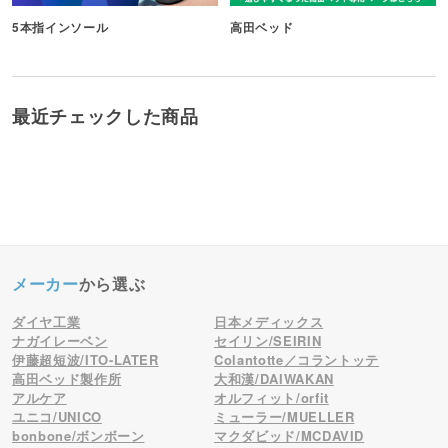
5本指インソール
高田ベッド
最近チェックした商品
メーカー
から選ぶ
ダイヤ工業
日本メディックス
ナガイレーベン
セイリン/SEIRIN
伊藤超短波/ITO-LATER
Colantotte／コラントッテ
高田ベッド製作所
大和漢/DAIWAKAN
アルケア
オルフィット/orfit
ユニコ/UNICO
ミューラー/MUELLER
bonbone/ボンボーン
マクダビッド/MCDAVID