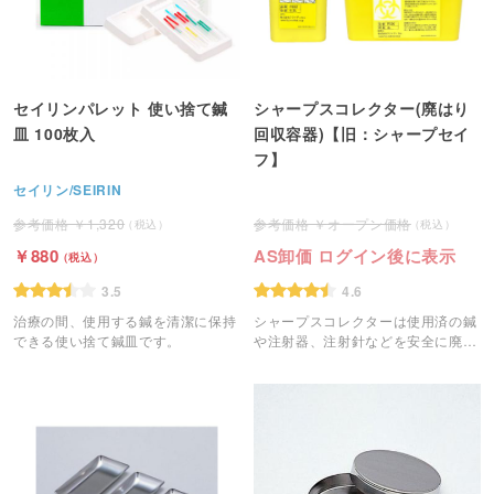
セイリンパレット 使い捨て鍼
シャープスコレクター(廃はり
皿 100枚入
回収容器)【旧：シャープセイ
フ】
セイリン/SEIRIN
1,320
オープン価格
880
AS卸価 ログイン後に表示
3.5
4.6
治療の間、使用する鍼を清潔に保持
シャープスコレクターは使用済の鍼
できる使い捨て鍼皿です。
や注射器、注射針などを安全に廃棄
するための専用容器です。