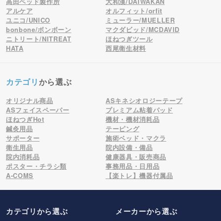
高田ベッド製作所
大和漢/DAIWAKAN
アルケア
オルフィット/orfit
ユニコ/UNICO
ミューラー/MUELLER
bonbone/ボンボーン
マクダビッド/MCDAVID
ニトリート/NITREAT
ほねつぎツール
HATA
西尾衛生材料
カテゴリ
から選ぶ
オリジナル商品
ASキネシオロジーテープ
ASフェイスペーパー
プレミアム粘着パッド
ほねつぎHot
機材・機材消耗品
鍼灸用品
テーピング
サポーター
施術ベッド・マクラ
衛生用品
院内設備・備品
院内消耗品
健康器具・販売商品
ポスター・チラシ類
事務用品・日用品
A-COMS
【楽トレ】機器付属品
カテゴリから選ぶ
メーカー
から選ぶ