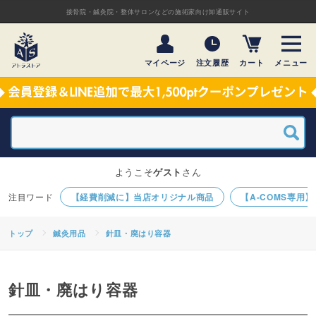
接骨院・鍼灸院・整体サロンなどの施術家向け卸通販サイト
マイページ
注文履歴
カート
メニュー
ようこそ
ゲスト
さん
【経費削減に】当店オリジナル商品
【A-COMS専用
トップ
鍼灸用品
針皿・廃はり容器
針皿・廃はり容器