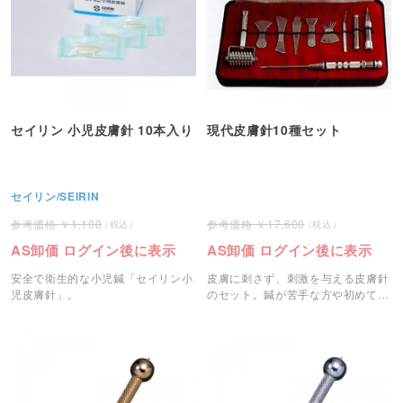
セイリン 小児皮膚針 10本入り
現代皮膚針10種セット
セイリン/SEIRIN
1,100
17,600
AS卸価 ログイン後に表示
AS卸価 ログイン後に表示
安全で衛生的な小児鍼「セイリン小
皮膚に刺さず、刺激を与える皮膚針
児皮膚針」。
のセット。鍼が苦手な方や初めての
方におすすめです。