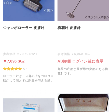
ジャンボローラー 皮膚針
梅花針 皮膚針
7,370
5,060
7,095
AS卸価 ログイン後に表示
九星の底部と局所用の尖部のある梅
5.0
花針です。
ローラー針は、皮膚の上をコロコロ
転がして刺さずに刺激を与える鍼。