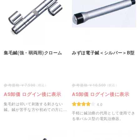
集毛鍼(強・弱両用)クローム
みずほ電子鍼＜シルバー＞B型
7,590
16,500
AS卸価 ログイン後に表示
AS卸価 ログイン後に表示
集毛針は叩いて刺激する刺さない
4.0
鍼。鍼が苦手な方や初めての方にお
手軽に鍼治療の代用として使用でき
すすめです。
る単パルス型の電気治療器。