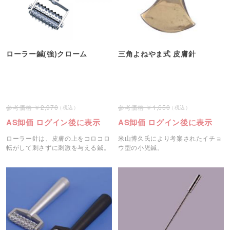
ローラー鍼(強)クローム
三角よねやま式 皮膚針
2,970
1,650
AS卸価 ログイン後に表示
AS卸価 ログイン後に表示
ローラー針は、皮膚の上をコロコロ
米山博久氏により考案されたイチョ
転がして刺さずに刺激を与える鍼。
ウ型の小児鍼。