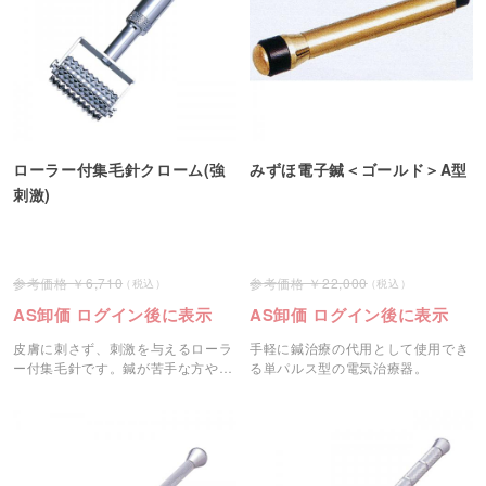
ローラー付集毛針クローム(強
みずほ電子鍼＜ゴールド＞A型
刺激)
6,710
22,000
AS卸価 ログイン後に表示
AS卸価 ログイン後に表示
皮膚に刺さず、刺激を与えるローラ
手軽に鍼治療の代用として使用でき
ー付集毛針です。鍼が苦手な方や初
る単パルス型の電気治療器。
めての方におすすめです。