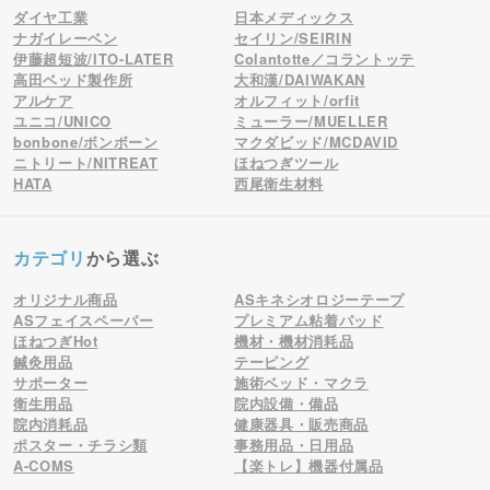
ダイヤ工業
日本メディックス
ナガイレーベン
セイリン/SEIRIN
伊藤超短波/ITO-LATER
Colantotte／コラントッテ
高田ベッド製作所
大和漢/DAIWAKAN
アルケア
オルフィット/orfit
ユニコ/UNICO
ミューラー/MUELLER
bonbone/ボンボーン
マクダビッド/MCDAVID
ニトリート/NITREAT
ほねつぎツール
HATA
西尾衛生材料
カテゴリ
から選ぶ
オリジナル商品
ASキネシオロジーテープ
ASフェイスペーパー
プレミアム粘着パッド
ほねつぎHot
機材・機材消耗品
鍼灸用品
テーピング
サポーター
施術ベッド・マクラ
衛生用品
院内設備・備品
院内消耗品
健康器具・販売商品
ポスター・チラシ類
事務用品・日用品
A-COMS
【楽トレ】機器付属品