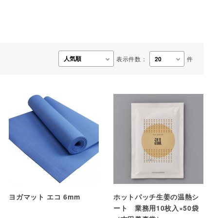
事務用品・日用品
【楽トレ】機器付属品
表示件数：
件
ヨガマット エコ 6mm
ホットパッチ生姜の温熱シ
ート 業務用10枚入×50袋