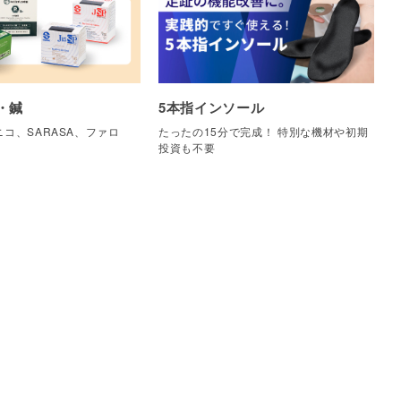
・鍼
5本指インソール
コ、SARASA、ファロ
たったの15分で完成！ 特別な機材や初期
他
投資も不要