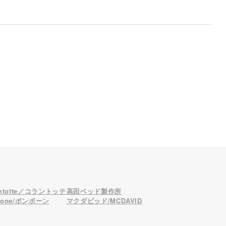
antotte／コラントッテ
高田ベッド製作所
bone/ボンボーン
マクダビッド/MCDAVID