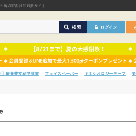
オリジナル商品
の施術家向け卸通販サイト
ASフェイスペーパ
ログイン
ほねつぎHot
鍼灸用品
オリジナル商品
サポーター
ASフェイスペーパ
衛生用品
ほねつぎHot
専用】療養費支給申請書
フェイスペーパー
キネシオロジーテープ
楽
院内消耗品
鍼灸用品
ポスター・チラシ類
サポーター
ie
A-COMS
衛生用品
アウトレット
院内消耗品