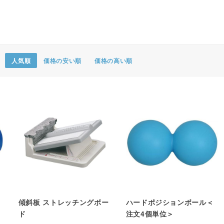
ポスター・チラシ類
A-COMS
アウトレット
人気順
価格の安い順
価格の高い順
傾斜板 ストレッチングボー
ハードポジションボール＜
ド
注文4個単位＞