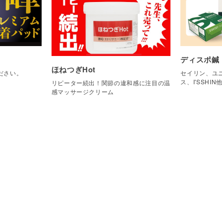
ディスポ鍼
ほねつぎHot
ださい。
セイリン、ユニ
ス、I'SSHIN
リピーター続出！関節の違和感に注目の温
感マッサージクリーム