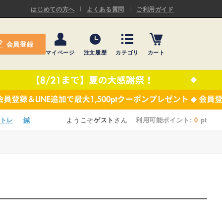
ASキネシオロジーテープ
はじめての方へ
よくある質問
ご利用ガイド
ー
プレミアム粘着パッド
会員登録
機材・機材消耗品
マイページ
注文履歴
カテゴリ
カート
テーピング
ASキネシオロジーテープ
施術ベッド・マクラ
ー
プレミアム粘着パッド
院内設備・備品
機材・機材消耗品
トレ
鍼
ようこそ
ゲスト
さん
利用可能ポイント:
0
pt
健康器具・販売商品
テーピング
事務用品・日用品
施術ベッド・マクラ
【楽トレ】機器付属品
院内設備・備品
健康器具・販売商品