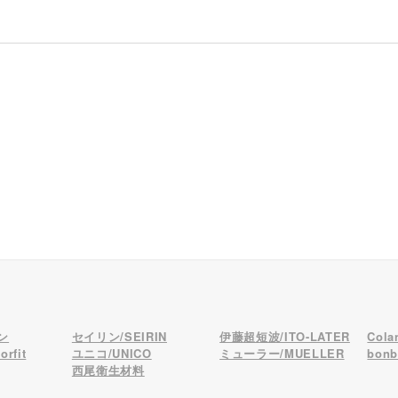
ン
セイリン/SEIRIN
伊藤超短波/ITO-LATER
Col
rfit
ユニコ/UNICO
ミューラー/MUELLER
bon
西尾衛生材料