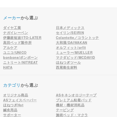
メーカー
から選ぶ
ダイヤ工業
日本メディックス
ナガイレーベン
セイリン/SEIRIN
伊藤超短波/ITO-LATER
Colantotte／コラントッテ
高田ベッド製作所
大和漢/DAIWAKAN
アルケア
オルフィット/orfit
ユニコ/UNICO
ミューラー/MUELLER
bonbone/ボンボーン
マクダビッド/MCDAVID
ニトリート/NITREAT
ほねつぎツール
HATA
西尾衛生材料
カテゴリ
から選ぶ
オリジナル商品
ASキネシオロジーテープ
ASフェイスペーパー
プレミアム粘着パッド
ほねつぎHot
機材・機材消耗品
鍼灸用品
テーピング
サポーター
施術ベッド・マクラ