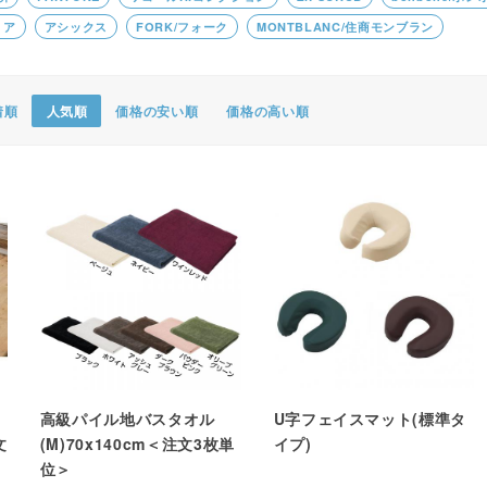
ポスター・チラシ類
トア
アシックス
FORK/フォーク
MONTBLANC/住商モンブラン
A-COMS
着順
人気順
価格の安い順
価格の高い順
アウトレット
高級パイル地バスタオル
U字フェイスマット(標準タ
文
(M)70x140cm＜注文3枚単
イプ)
位＞