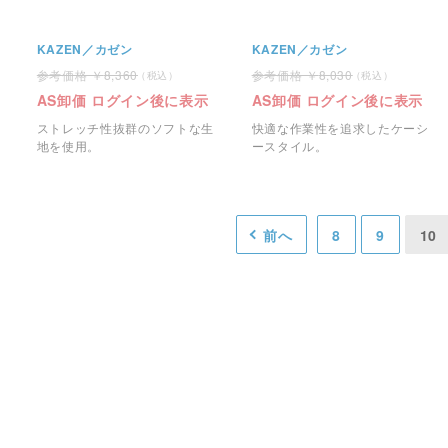
KAZEN／カゼン
KAZEN／カゼン
8,360
8,030
AS卸価 ログイン後に表示
AS卸価 ログイン後に表示
ストレッチ性抜群のソフトな生
快適な作業性を追求したケーシ
地を使用。
ースタイル。
前へ
8
9
10