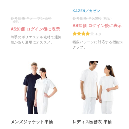
KAZEN／カゼン
オープン価格
5,390
AS卸価 ログイン後に表示
AS卸価 ログイン後に表示
4.0
薄手のポリエステル素材で通気
幅広いシーンに対応する機能ス
性があり夏場にオススメ。
クラブ。
メンズジャケット半袖
レディス医務衣 半袖