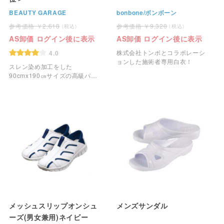
BEAUTY GARAGE
bonbone/ボンボーン
2,618
9,320
AS卸価 ログイン後に表示
AS卸価 ログイン後に表示
株式会社トンボとコラボレーシ
4.0
ョンした施術者専用白衣！
スレン染め加工をした
90cmx190㎝サイズの高級パイ
ル地タオルケットです。
メッシュスリップオンシュ
メンズサンダル
ーズ(男女兼用)ネイビー