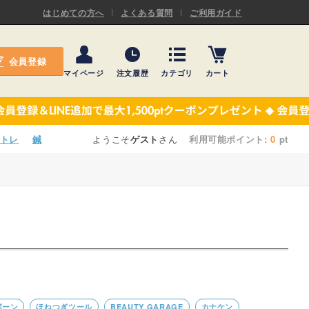
ASキネシオロジーテープ
はじめての方へ
よくある質問
ご利用ガイド
ー
プレミアム粘着パッド
会員登録
機材・機材消耗品
マイページ
注文履歴
カテゴリ
カート
テーピング
ASキネシオロジーテープ
施術ベッド・マクラ
ー
プレミアム粘着パッド
トレ
鍼
ようこそ
ゲスト
さん
利用可能ポイント:
0
pt
院内設備・備品
機材・機材消耗品
健康器具・販売商品
テーピング
事務用品・日用品
施術ベッド・マクラ
【楽トレ】機器付属品
院内設備・備品
健康器具・販売商品
ンボーン
ほねつぎツール
BEAUTY GARAGE
カナケン