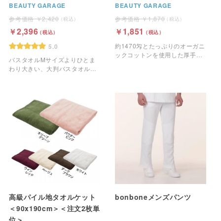
BEAUTY GARAGE
BEAUTY GARAGE
2,420
1,870
2,396
1,851
約1470匁とたっぷりのオーガニ
5.0
ックコットンを使用した厚手仕
バスタオルMサイズよりひとま
様のタオルです。
わり大きい、大判バスタオルで
す。
高級パイル地タオルケット
bonboneメンズパンツ
＜90x190cm＞＜注文2枚単
位＞