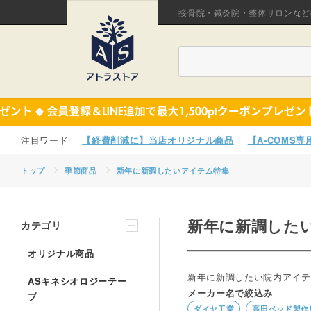
接骨院・鍼灸院・整体サロンなど
【経費削減に】当店オリジナル商品
【A-COMS
トップ
季節商品
新年に新調したいアイテム特集
新年に新調した
カテゴリ
オリジナル商品
新年に新調したい院内アイテ
ASキネシオロジーテー
メーカー名で絞込み
プ
ダイヤ工業
高田ベッド製作