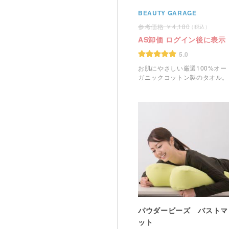
BEAUTY GARAGE
4,180
AS卸価 ログイン後に表示
5.0
お肌にやさしい厳選100%オー
ガニックコットン製のタオル。
パウダービーズ バストマ
ット