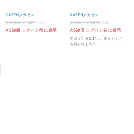
KAZEN／カゼン
KAZEN／カゼン
4,620
5,280
AS卸価 ログイン後に表示
AS卸価 ログイン後に表示
平織り定番素材は、動きやすさ
も着心地も抜群。