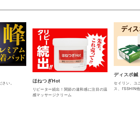
ディスポ鍼
ほねつぎHot
ださい。
セイリン、ユニ
ス、I'SSHIN
リピーター続出！関節の違和感に注目の温
感マッサージクリーム