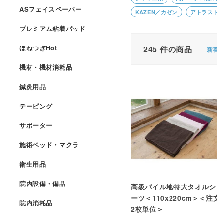
ASフェイスペーパー
KAZEN／カゼン
アトラス
プレミアム粘着パッド
ほねつぎHot
245
件の商品
新
機材・機材消耗品
鍼灸用品
テーピング
サポーター
施術ベッド・マクラ
衛生用品
院内設備・備品
高級パイル地特大タオルシ
ーツ＜110x220cm＞＜注
院内消耗品
2枚単位＞