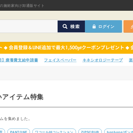
オリジナル商品
の施術家向け卸通販サイト
ASフェイスペーパ
ログイン
ほねつぎHot
鍼灸用品
オリジナル商品
サポーター
ASフェイスペーパ
専用】療養費支給申請書
フェイスペーパー
キネシオロジーテープ
楽
衛生用品
ほねつぎHot
院内消耗品
鍼灸用品
いアイテム特集
ポスター・チラシ類
サポーター
A-COMS
衛生用品
ムを集めました。
アウトレット
院内消耗品
所
PANTONE
ワコールHIコレクション
ZiPSCRUB
bonbone/ボ