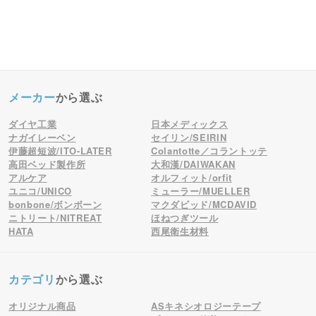
メーカー
から選ぶ
ダイヤ工業
日本メディックス
ナガイレーベン
セイリン/SEIRIN
伊藤超短波/ITO-LATER
Colantotte／コラントッテ
高田ベッド製作所
大和漢/DAIWAKAN
アルケア
オルフィット/orfit
ユニコ/UNICO
ミューラー/MUELLER
bonbone/ボンボーン
マクダビッド/MCDAVID
ニトリート/NITREAT
ほねつぎツール
HATA
西尾衛生材料
カテゴリ
から選ぶ
オリジナル商品
ASキネシオロジーテープ