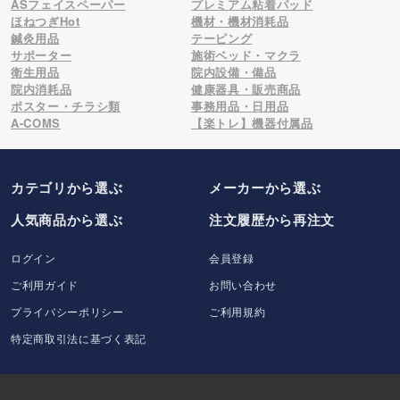
ASフェイスペーパー
プレミアム粘着パッド
ほねつぎHot
機材・機材消耗品
鍼灸用品
テーピング
サポーター
施術ベッド・マクラ
衛生用品
院内設備・備品
院内消耗品
健康器具・販売商品
ポスター・チラシ類
事務用品・日用品
A-COMS
【楽トレ】機器付属品
カテゴリから選ぶ
メーカー
から選ぶ
人気商品から選ぶ
注文履歴から再注文
ログイン
会員登録
ご利用ガイド
お問い合わせ
プライバシーポリシー
ご利用規約
特定商取引法に基づく表記