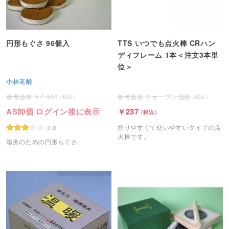
円形もぐさ 96個入
TTS いつでも点火棒 CRハン
ディフレーム 1本＜注文3本単
位＞
小林老舗
7,480
オープン価格
AS卸価 ログイン後に表示
237
握りやすくて使いやすいタイプの点
3.0
火棒です。
箱灸のための円形もぐさ。