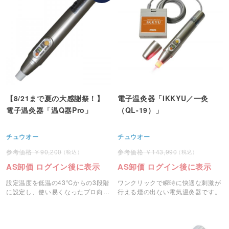
【8/21まで夏の大感謝祭！】
電子温灸器「IKKYU／一灸
電子温灸器「温Q器Pro」
（QL-19）」
チュウオー
チュウオー
90,200
143,990
AS卸価 ログイン後に表示
AS卸価 ログイン後に表示
設定温度を低温の43℃からの3段階
ワンクリックで瞬時に快適な刺激が
に設定し、使い易くなったプロ向け
行える煙の出ない電気温灸器です。
電気温灸器「温Q器Pro」です。