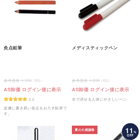
灸点鉛筆
メディスティックペン
550
858
AS卸価 ログイン後に表示
AS卸価 ログイン後に表示
水で消せる人体にやさしいペン
5.0
皮膚に書き易い灸点をおろす鉛筆で
す。
11
夏の大感謝祭
%
OFF