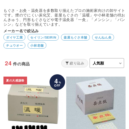
もぐさ・お灸・温灸器を多数取り揃えたプロの施術家向けの卸サイト
です。煙のでにくい炭化艾、釜屋もぐさの「温暖」や小林老舗の枡お
んきゅう、円形もぐさなどや電子温灸器「一灸」「メンシン」「バン
シン」などを取り揃えています。
メーカー名で絞込み
ダイヤ工業
セイリン/SEIRIN
釜屋もぐさ本舗
せんねん灸
チュウオー
小林老舗
24
絞り込み
件の商品
4
夏の大感謝祭
%
OFF