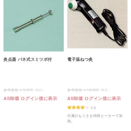
灸点器 バネ式スミツボ付
電子温ねつ灸
3,300
19,965
AS卸価 ログイン後に表示
AS卸価 ログイン後に表示
4.0
付属のもぐさを特殊ヒーターで加
熱。