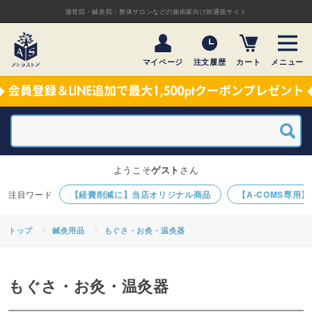
接骨院・鍼灸院・整体サロンなどの施術家向け卸通販サイト
マイページ
注文履歴
カート
メニュー
ようこそ
ゲスト
さん
【経費削減に】当店オリジナル商品
【A-COMS専用
トップ
鍼灸用品
もぐさ・お灸・温灸器
もぐさ・お灸・温灸器