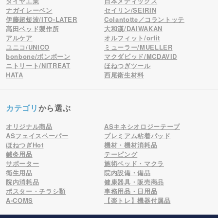
ダイヤ工業
日本メディックス
ナガイレーベン
セイリン/SEIRIN
伊藤超短波/ITO-LATER
Colantotte／コラントッテ
高田ベッド製作所
大和漢/DAIWAKAN
アルケア
オルフィット/orfit
ユニコ/UNICO
ミューラー/MUELLER
bonbone/ボンボーン
マクダビッド/MCDAVID
ニトリート/NITREAT
ほねつぎツール
HATA
西尾衛生材料
カテゴリ
から選ぶ
オリジナル商品
ASキネシオロジーテープ
ASフェイスペーパー
プレミアム粘着パッド
ほねつぎHot
機材・機材消耗品
鍼灸用品
テーピング
サポーター
施術ベッド・マクラ
衛生用品
院内設備・備品
院内消耗品
健康器具・販売商品
ポスター・チラシ類
事務用品・日用品
A-COMS
【楽トレ】機器付属品