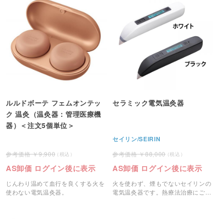
ルルドボーテ フェムオンテッ
セラミック電気温灸器
ク 温灸（温灸器：管理医療機
器）＜注文5個単位＞
セイリン/SEIRIN
9,900
88,000
AS卸価 ログイン後に表示
AS卸価 ログイン後に表示
じんわり温めて血行を良くする火を
火を使わず、煙もでないセイリンの
使わない電気温灸器。
電気温灸器です。熱療法治療にご使
用いただけます。