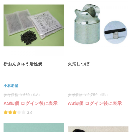
枡おんきゅう活性炭
火消しつぼ
小林老舗
660
2,750
AS卸価 ログイン後に表示
AS卸価 ログイン後に表示
3.0