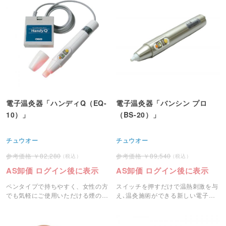
電子温灸器「ハンディQ（EQ-
電子温灸器「バンシン プロ
10）」
（BS-20）」
チュウオー
チュウオー
82,280
89,540
AS卸価 ログイン後に表示
AS卸価 ログイン後に表示
ペンタイプで持ちやすく、女性の方
スイッチを押すだけで温熱刺激を与
でも気軽にご使用いただける煙の出
え､温灸施術ができる新しい電子温
ない電気温灸器です。
灸器です。