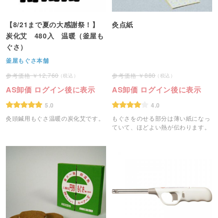
【8/21まで夏の大感謝祭！】
灸点紙
炭化艾 480入 温暖（釜屋も
ぐさ）
釜屋もぐさ本舗
12,760
880
AS卸価 ログイン後に表示
AS卸価 ログイン後に表示
5.0
4.0
灸頭鍼用もぐさ温暖の炭化艾です。
もぐさをのせる部分は薄い紙になっ
ていて、ほどよい熱が伝わります。