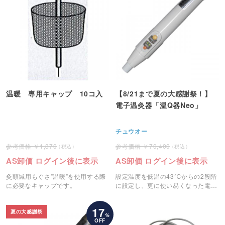
温暖 専用キャップ 10コ入
【8/21まで夏の大感謝祭！】
電子温灸器「温Q器Neo」
チュウオー
1,870
70,400
AS卸価 ログイン後に表示
AS卸価 ログイン後に表示
灸頭鍼用もぐさ”温暖”を使用する際
設定温度を低温の43℃からの2段階
に必要なキャップです。
に設定し、更に使い易くなった電気
温灸器「温Q器Neo」です。
17
夏の大感謝祭
%
OFF