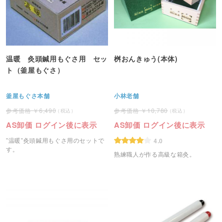
温暖 灸頭鍼用もぐさ用 セッ
桝おんきゅう(本体)
ト（釜屋もぐさ）
釜屋もぐさ本舗
小林老舗
6,490
10,780
AS卸価 ログイン後に表示
AS卸価 ログイン後に表示
”温暖”灸頭鍼用もぐさ用のセットで
4.0
す。
熟練職人が作る高級な箱灸。